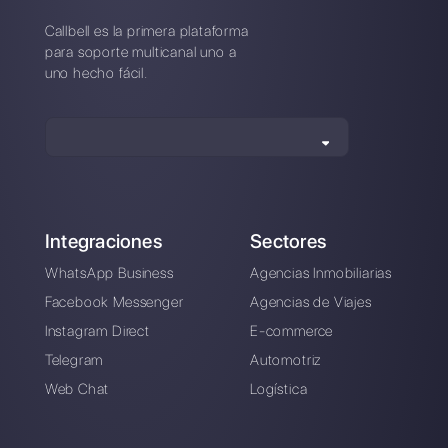
Mercury?
¿Como se compara Mercury a
Callbell?
Crea una cuenta y
prueba Callbell gratis