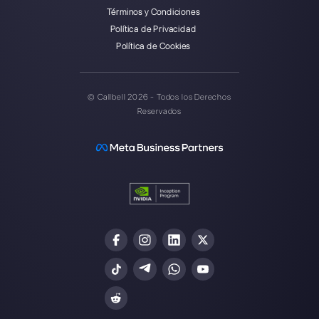
Callbell es la primera plataforma
para soporte multicanal uno a
uno hecho fácil.
Integraciones
Sectores
WhatsApp Business
Agencias Inmobili
Facebook Messenger
Agencias de Viaj
Instagram Direct
E-commerce