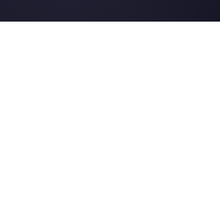
Telegram
Automotriz
Web Chat
Logística
Alternativas
Recursos
✨ Comparar con IA
Generador de Enl
Zenvia Conversion
Formularios Wha
Whaticket
Gener. Botones S
BotMaker
Centro de Ayuda
Kommo
Página de Estado
B2chat
Merch Store
WATI
Webinars
Blog