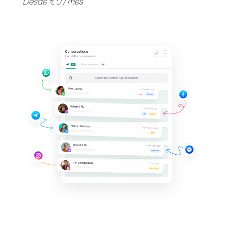
Apoya a tus clientes en
sus
aplicaciones de
mensajería
favoritas
Invita a tu equipo y gestiona en