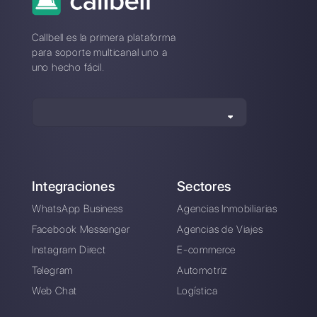
¿Cuál es la mejor alternativa a
SM Bot?
¿Como se compara SM Bot a
Callbell?
Crea una cuenta y