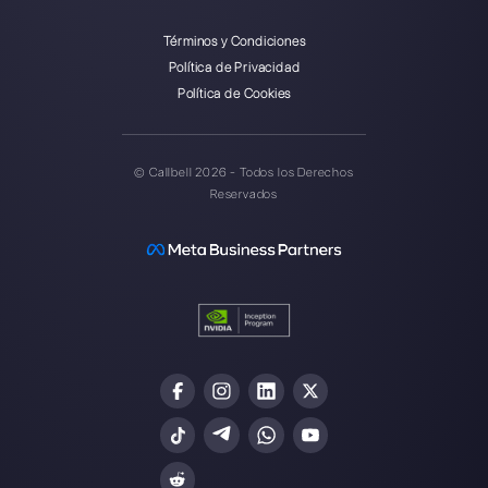
Callbell es la primera plataforma
para soporte multicanal uno a
uno hecho fácil.
Integraciones
Sectores
WhatsApp Business
Agencias Inmobili
Facebook Messenger
Agencias de Viaj