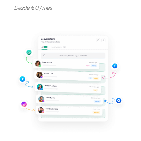
Apoya a tus clientes en
sus
aplicaciones de
mensajería
favoritas