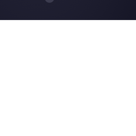
Instagram Direct
E-commerce
Telegram
Automotriz
Web Chat
Logística
Alternativas
Recursos
✨ Comparar con IA
Generador de Enl
Zenvia Conversion
Formularios Wha
Whaticket
Gener. Botones S
BotMaker
Centro de Ayuda
Kommo
Página de Estado
B2chat
Merch Store
WATI
Webinars