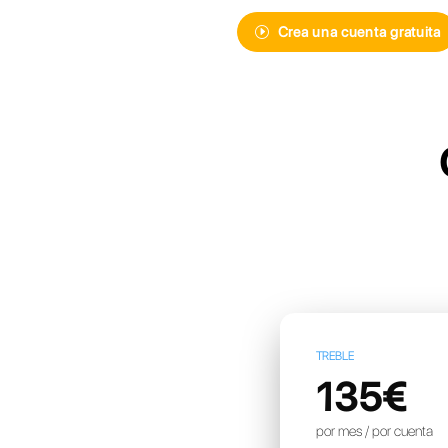
Descubre Cal
mensajería i
más avanzad
Crea un