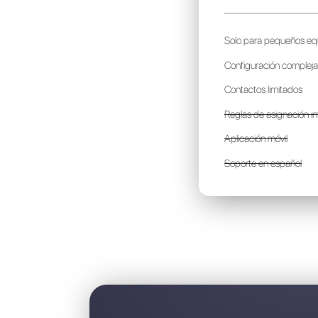
T
p
S