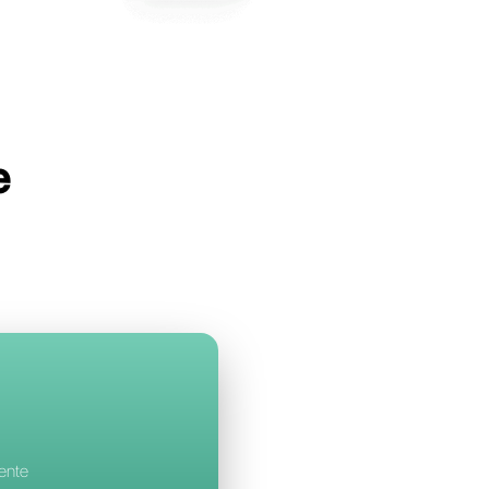
lbell
con Treble