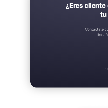
C
C
R
A
S
¿Eres c