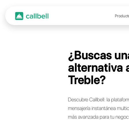
¿Bus
alter
Treb