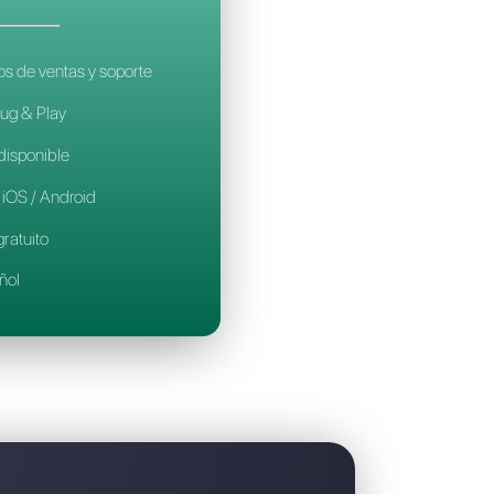
 es la mejor alternativa a Treble
CALLBELL
14€
por mes / por agente
Ideal para equipos de ventas y soporte
Configuración Plug & Play
Prueba gratuita disponible
Aplicación móvil iOS / Android