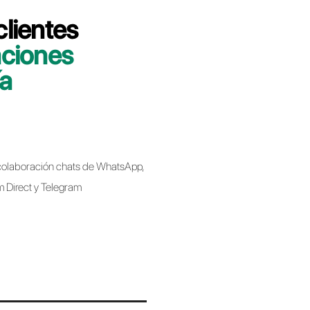
 minutos le indicaremos cómo migrar su
bell de forma rápida y sencilla.
bell
Business API al migrar de un proveedor a
 implica perder el número de teléfono.