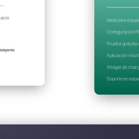
Descubre por qué Callbell
REBLE
135€
or mes / por cuenta
olo para pequeños equipos