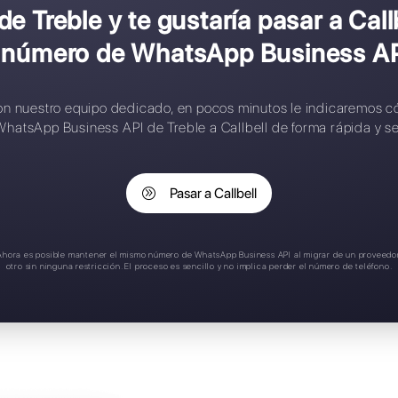
onfiguración compleja
ontactos limitados
eglas de asignación inteligente
plicación móvil
oporte en español
liente de Treble y te gustarí
tu número de WhatsAp