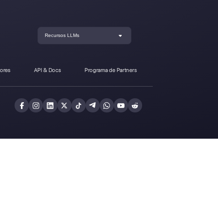
ble a Callbell?
Crea una cuenta y
prueba Callbell gra