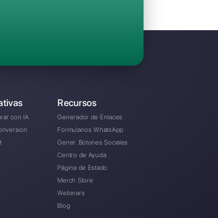
Invita a tu equipo y gestiona en colaboraci
Facebook Messenger, Instagram Direct y Te
Desde € 0 / mes
rnativa a Treble?