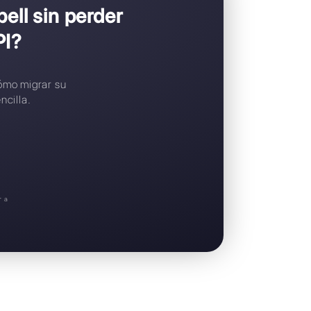
Widget de chat gratuito
Soporte en español
a pasar a Callbell sin perder
p Business API?