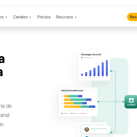
Productos
Canales
Precios
Re
cas una
nativa a
le?