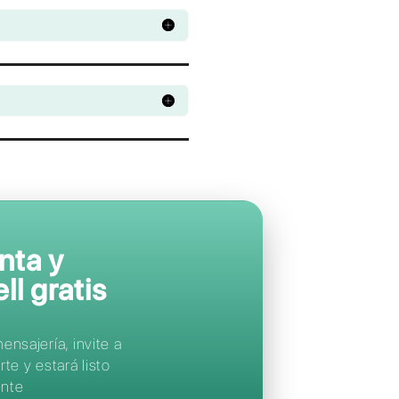
Apoya a tus clien
en sus
aplicacion
de mensajería
favoritas