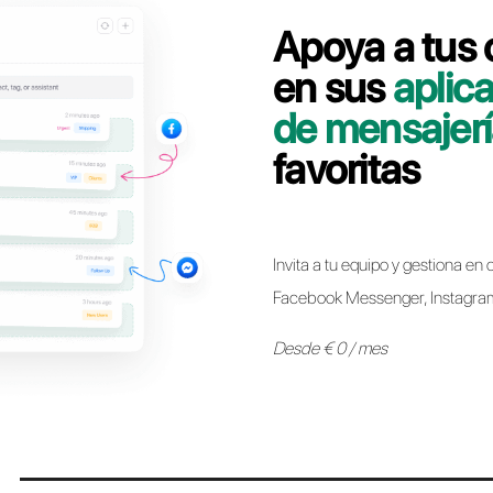
Contáctate con nuestro equipo dedicado, en pocos
línea WhatsApp Business API de Treble a Call
Pasar a Call
* Ahora es posible mantener el mismo número de WhatsApp 
otro sin ninguna restricción. El proceso es sencillo y no