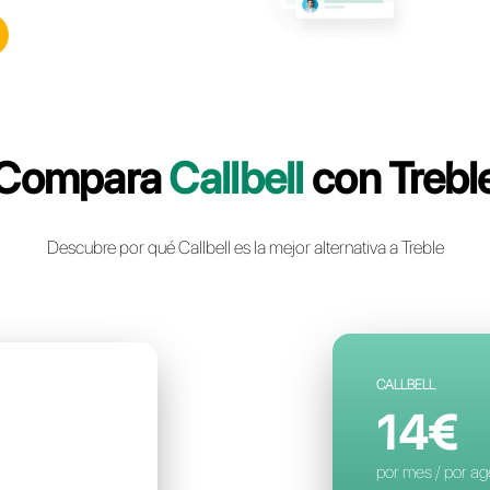
lbell: la plataforma de
nstantánea multicanal
a para tu negocio
a cuenta gratuita
Compara
Cal