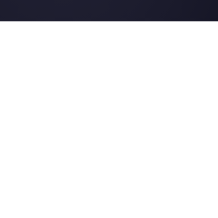
Telegram
Automotriz
Web Chat
Logística
Alternativas
Recursos
✨ Comparar con IA
Generador de Enl
Zenvia Conversion
Formularios Wha
Whaticket
Gener. Botones S
BotMaker
Centro de Ayuda
Kommo
Página de Estado
B2chat
Merch Store
WATI
Webinars
Blog