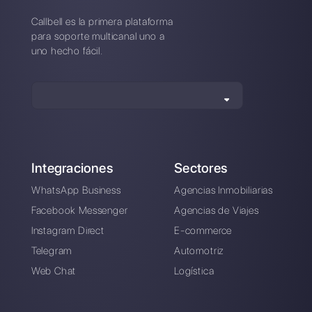
Userlike?
¿Como se compara Userlike a
Callbell?
Crea una cuenta y
prueba Callbell gratis