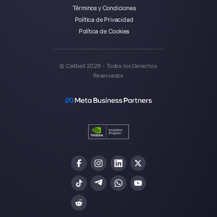
Callbell es la primera plataforma
para soporte multicanal uno a
uno hecho fácil.
Integraciones
Sectores
WhatsApp Business
Agencias Inmobili
Facebook Messenger
Agencias de Viaj
Instagram Direct
E-commerce