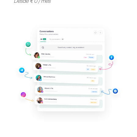
Apoya a tus clientes en
sus
aplicaciones de
mensajería
favoritas
Invita a tu equipo y gestiona en