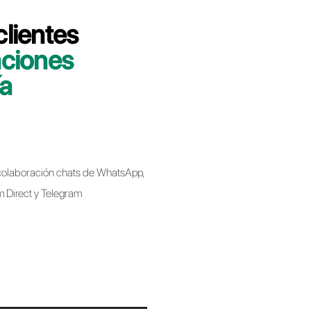
 minutos le indicaremos cómo migrar su
a Callbell de forma rápida y sencilla.
bell
Business API al migrar de un proveedor a
 implica perder el número de teléfono.