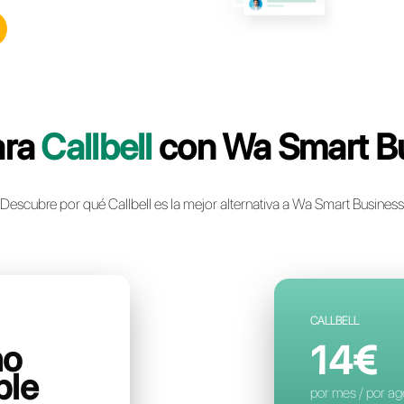
lbell: la plataforma de
nstantánea multicanal
a para tu negocio
a cuenta gratuita
Compara
Callbell
c