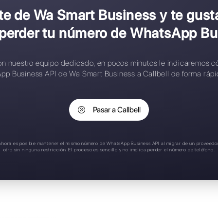
onfiguración compleja
ontactos limitados
eglas de asignación inteligente
plicación móvil
oporte en español
s cliente de Wa Smart Busin
bell sin perder tu número 