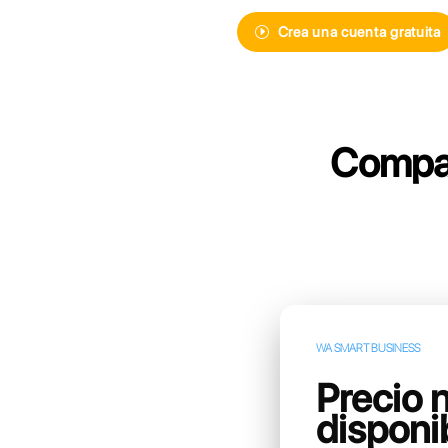
Descubre Cal
mensajería i
más avanzad
Crea un