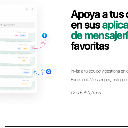
Contáctate con nuestro equipo dedicado, en pocos
línea WhatsApp Business API de Wa Smart Business 
Pasar a Call
* Ahora es posible mantener el mismo número de WhatsApp 
otro sin ninguna restricción. El proceso es sencillo y no