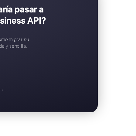
Aplicación móvil iOS / Android
Widget de chat gratuito
Soporte en español
ess y te gustaría pasar a
de WhatsApp Business API?