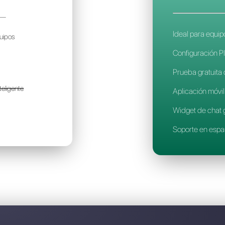
Descubre por qué Callbell es la
A SMART BUSINESS
Precio no
disponible
olo para pequeños equipos