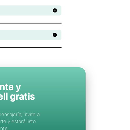
Apoya a tus clien
en sus
aplicacion
de mensajería