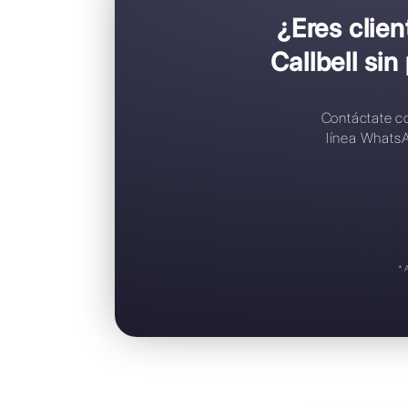
C
C
R
A
S
¿Ere
Call