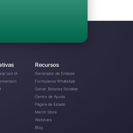
favoritas
Invita a tu equipo y gestiona en colaboraci
Facebook Messenger, Instagram Direct y Te
Desde € 0 / mes
ernativa a Wa Smart Business?