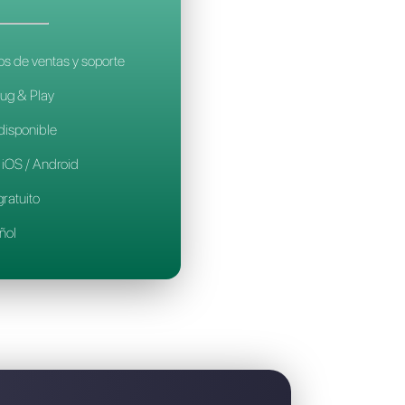
 mejor alternativa a Wa Smart Business
CALLBELL
14€
por mes / por agente
Ideal para equipos de ventas y soporte
Configuración Plug & Play
Prueba gratuita disponible