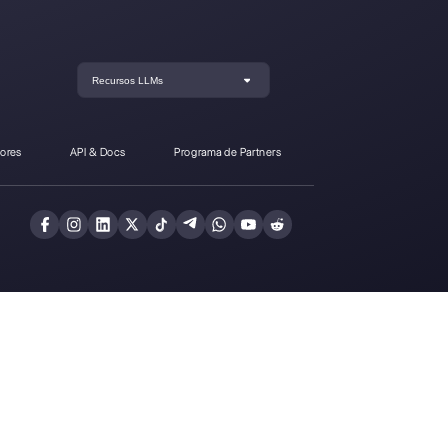
Smart Business a Callbell?
Crea una cuenta y
prueba Callbell gra