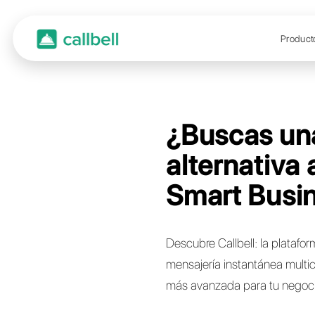
¿Bus
alte
Smar