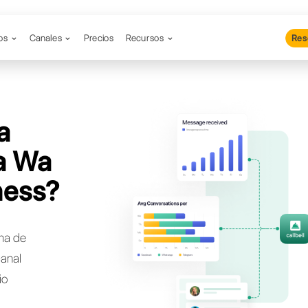
Productos
Canales
Precios
Re
cas una
rnativa a Wa
t Business?