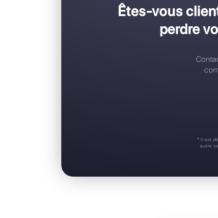
C
C
R
A
S
Êtes-vou
pe