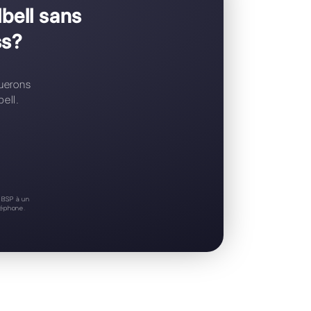
Support 24/7
Essai gratuit
z passer à Callbell sans
tsApp Business?