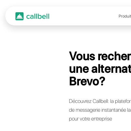
Vous
une a
Brev