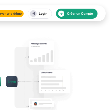
urces
Réserver une dé