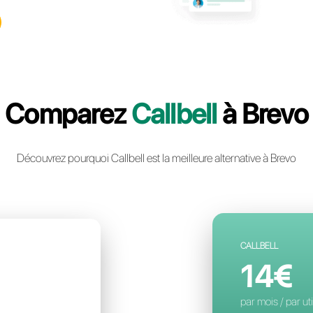
llbell: la plateforme multicanal
ie instantanée la plus avancée
ntreprise
un compte gratuit
Comparez
C