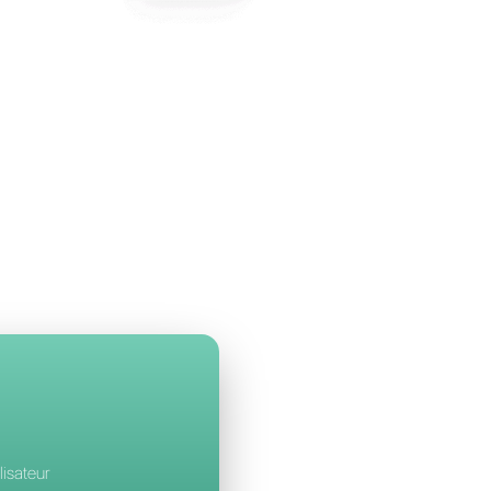
allbell
à Brevo