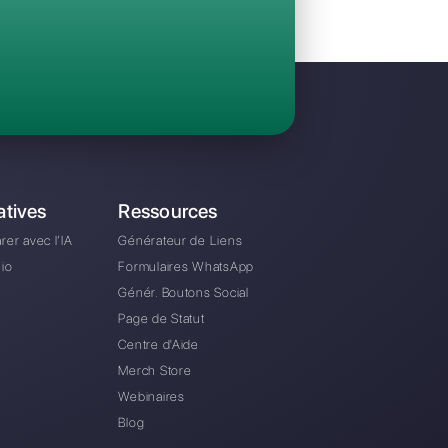
Invitez votre équipe et gérez en collaboratio
WhatsApp, Facebook Messenger, Instagram D
A partir de €0 euros / mois
e alternative à Brevo?