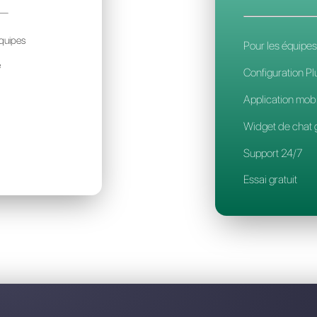
Découvrez pourquoi Callbell 
REVO
25€
ar mois / par account
déal pour des petites équipes