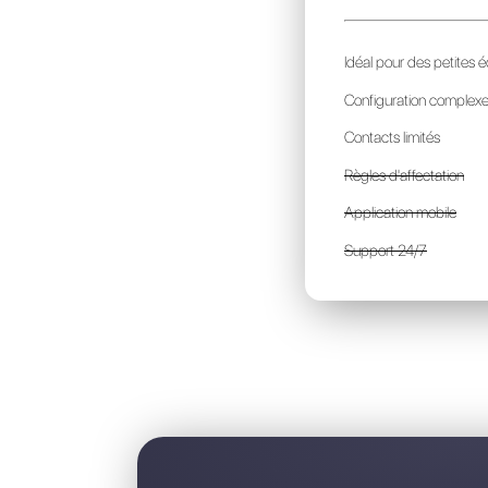
B
p
I