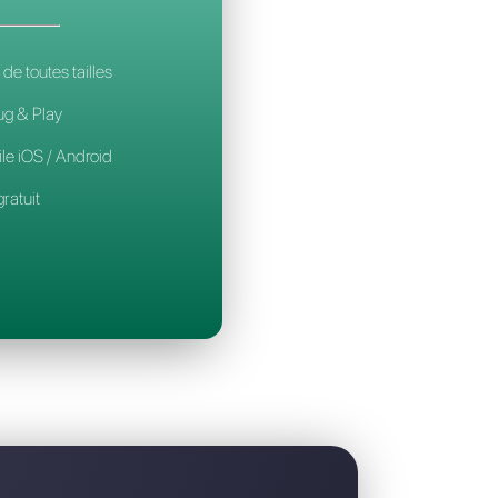
est la meilleure alternative à Brevo
CALLBELL
14€
par mois / par utilisateur
Pour les équipes de toutes tailles
Configuration Plug & Play
Application mobile iOS / Android
Widget de chat gratuit