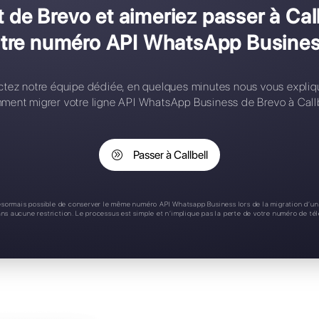
onfiguration complexe
ontacts limités
ègles d'affectation
pplication mobile
upport 24/7
s client de Brevo et aimerie
rdre votre numéro API Wha