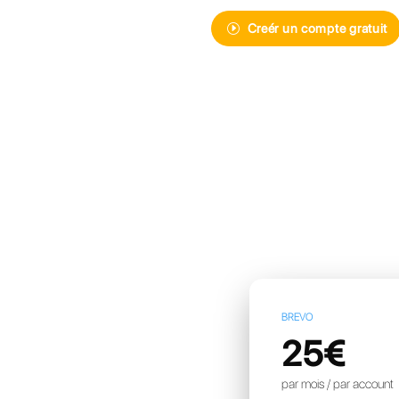
Découvrez Ca
de messager
pour votre e
Creér 