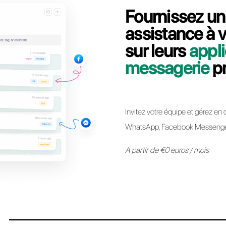
Contactez notre équipe dédiée, en quelques
comment migrer votre ligne API WhatsApp 
Passer à Call
* Il est désormais possible de conserver le même numéro API Whats
autre sans aucune restriction. Le processus est simple et n’impl