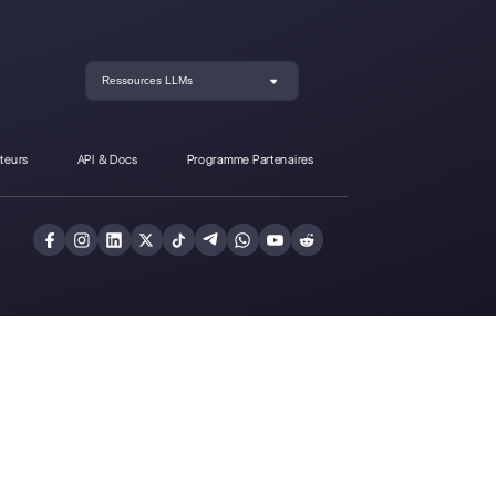
-t-il de Callbell?
Inscrivez-vous et
Callbell gratuitem