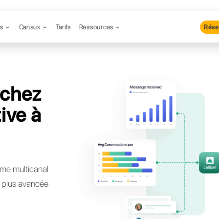
Produits
Canaux
Tarifs
Resso
 recherchez
lternative à
o?