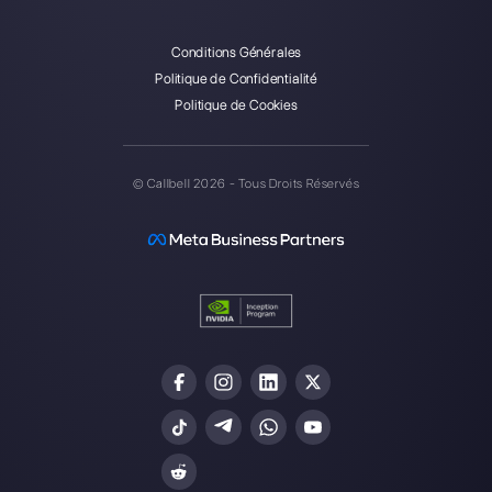
Callbell est la première
plateforme pour le support
multicanal one-to-one simplifié.
Intégrations
Secteurs
WhatsApp Business
Agences Immobili
Facebook Messenger
Agences de Voya