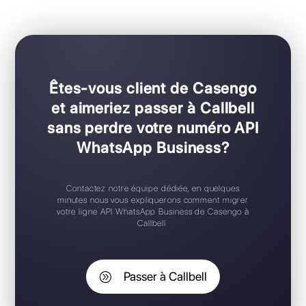
Pour les équipes de toutes tailles
Configuration Plug & Play
Application mobile iOS / Android
Widget de chat gratuit
Support 24/7
Essai gratuit
Êtes-vous client de Casengo
et aimeriez passer à Callbell
sans perdre votre numéro API