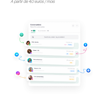
Fournissez une assistance 
vos clients sur leurs
applications de messagerie
préférées