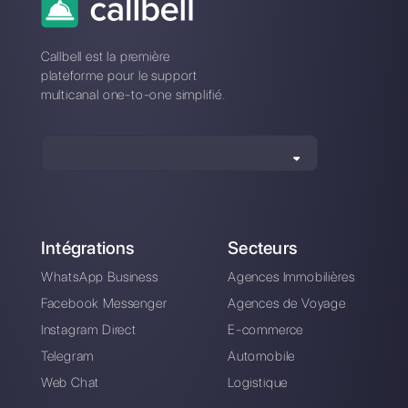
à Casengo?
Comment Casengo diffère-t-il de
Callbell?
Inscrivez-vous et
essayez Callbell