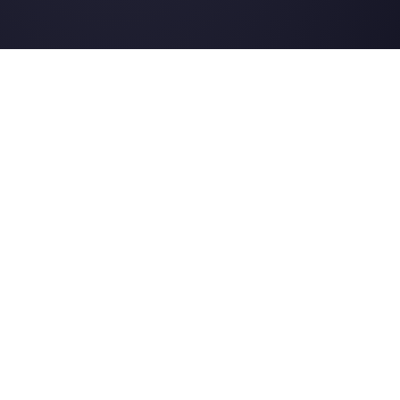
Instagram Direct
E-commerce
Telegram
Automobile
Web Chat
Logistique
Alternatives
Ressources
✨ Comparer avec l’IA
Générateur de Li
Respond.io
Formulaires Wha
CM.com
Génér. Boutons S
Trengo
Page de Statut
Brevo
Centre d'Aide
WATI
Merch Store
Webinaires