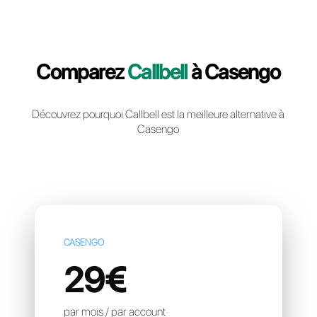
Creér un compte gratuit
Comparez
Callbell
à Case
Découvrez pourquoi Callbell est la meilleure altern
Casengo