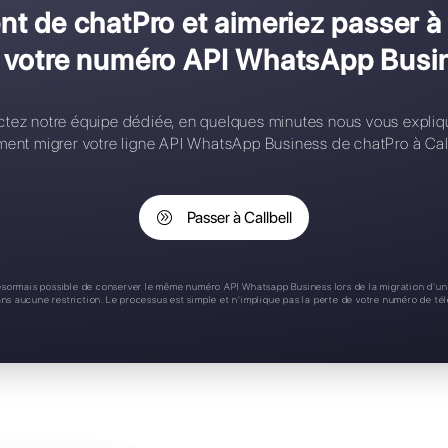
onfiguration complexe
ontacts limités
ègles d'affectation
pplication mobile
upport 24/7
us client de chatPro et aime
 perdre votre numéro API 