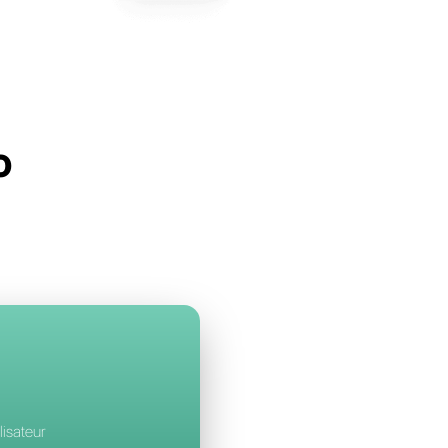
llbell
à chatPro