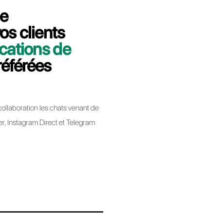
 minutes nous vous expliquerons
usiness de chatPro à Callbell.
bell
app Business lors de la migration d’un BSP à un
ique pas la perte de votre numéro de téléphone.