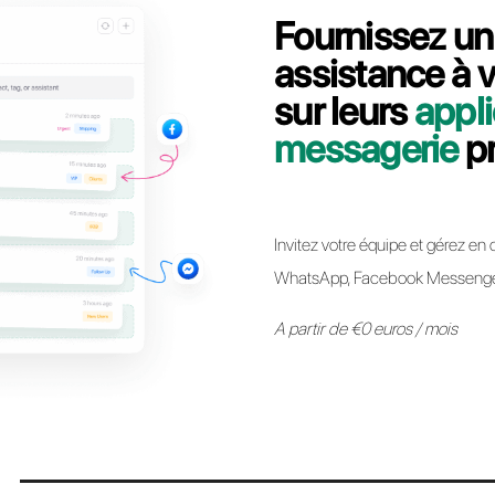
Contactez notre équipe dédiée, en quelques
comment migrer votre ligne API WhatsApp B
Passer à Call
* Il est désormais possible de conserver le même numéro API Whats
autre sans aucune restriction. Le processus est simple et n’impl