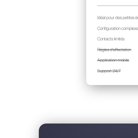
C
p
I