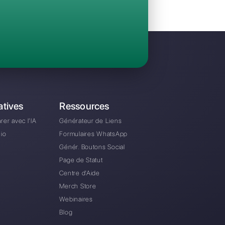
Invitez votre équipe et gérez en collaboratio
WhatsApp, Facebook Messenger, Instagram D
A partir de €0 euros / mois
e alternative à chatPro?