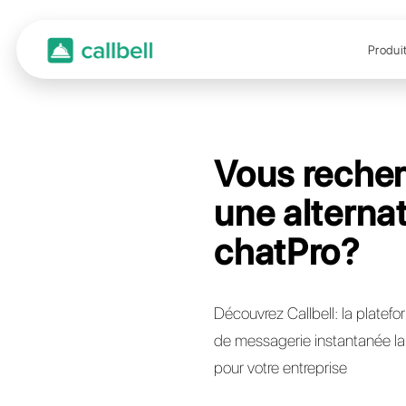
Vous
une a
chat