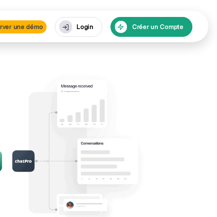
urces
Réserver une dé