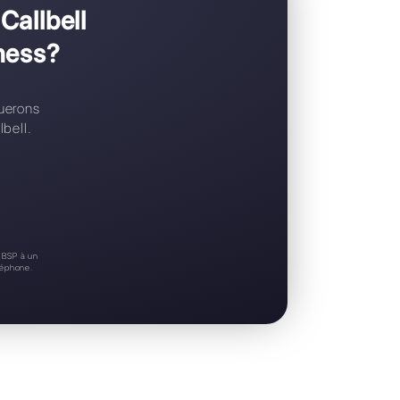
Support 24/7
Essai gratuit
riez passer à Callbell
WhatsApp Business?