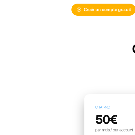
Découvrez Ca
de messager
pour votre e
Creér 