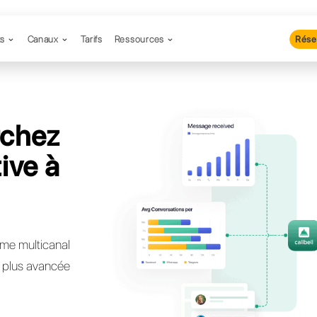
Produits
Canaux
Tarifs
Resso
 recherchez
lternative à
Pro?