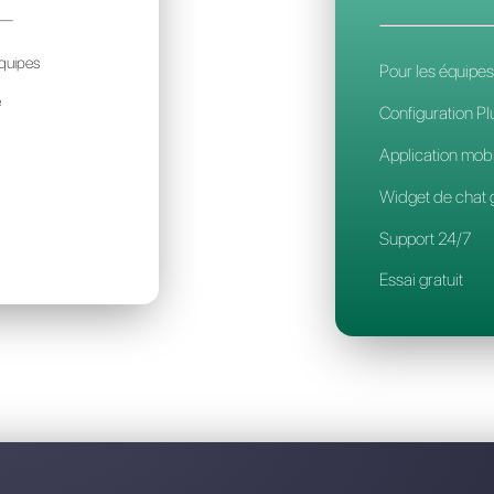
Découvrez pourquoi Callbell e
HATPRO
50€
ar mois / par account
déal pour des petites équipes