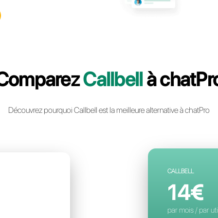
llbell: la plateforme multicanal
ie instantanée la plus avancée
ntreprise
un compte gratuit
Comparez
Ca