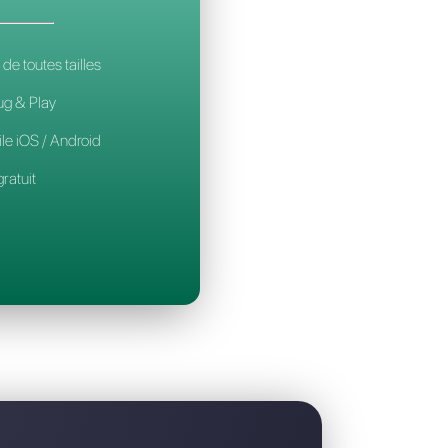
st la meilleure alternative à chatPro
CALLBELL
14€
par mois / par utilisateur
Pour les équipes de toutes tailles
Configuration Plug & Play
Application mobile iOS / Android
Widget de chat gratuit