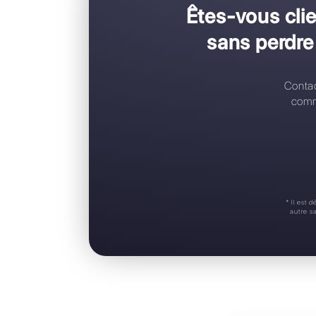
C
C
R
A
S
Êtes-vo
sans