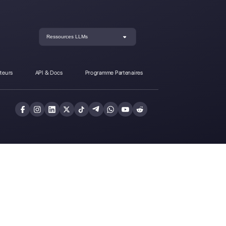
re-t-il de Callbell?
Inscrivez-vous et
Callbell gratuitem