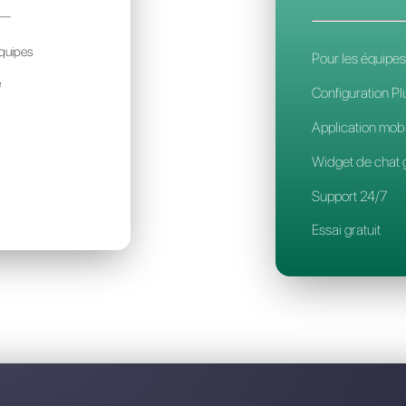
Découvrez pourquoi Callbell es
HATTIGO
114€
ar mois / par account
déal pour des petites équipes