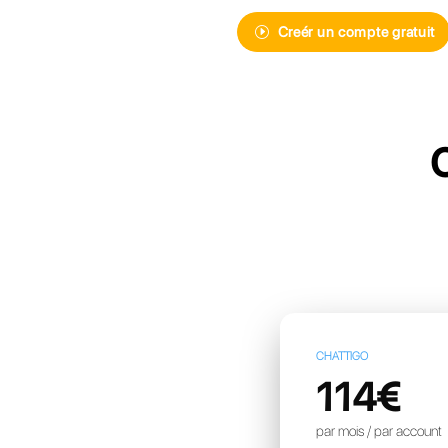
Découvrez Ca
de messager
pour votre e
Creér 