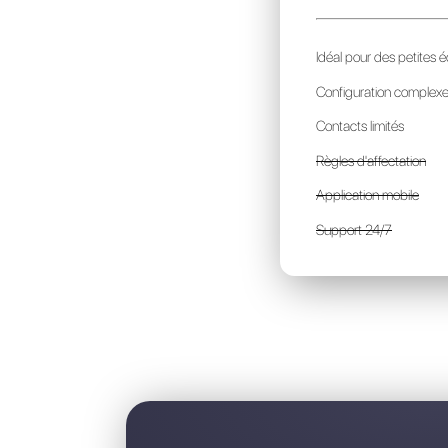
C
p
I