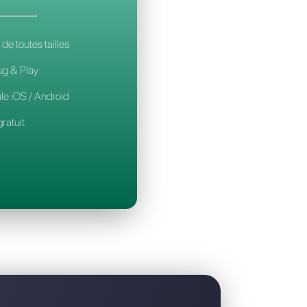
t la meilleure alternative à Chattigo
CALLBELL
14€
par mois / par utilisateur
Pour les équipes de toutes tailles
Configuration Plug & Play
Application mobile iOS / Android
Widget de chat gratuit