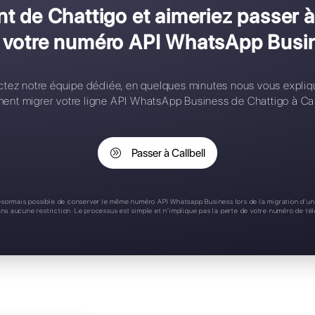
onfiguration complexe
ontacts limités
ègles d'affectation
pplication mobile
upport 24/7
us client de Chattigo et aim
 perdre votre numéro API 