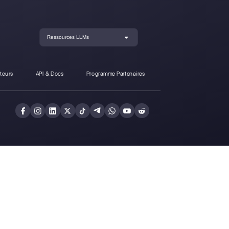
ère-t-il de Callbell?
Inscrivez-vous et
Callbell gratuitem