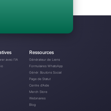
Invitez votre équipe et gérez en collaboratio
WhatsApp, Facebook Messenger, Instagram D
A partir de €0 euros / mois
e alternative à Chattigo?