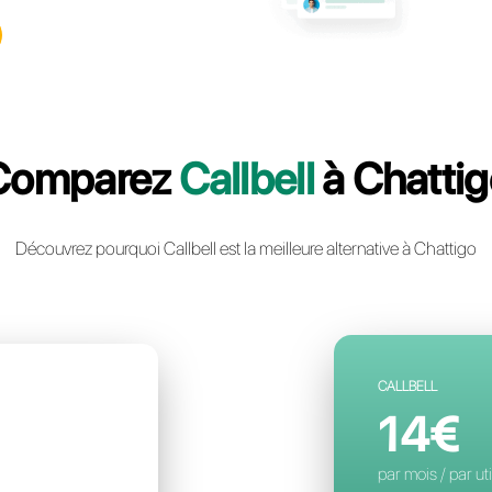
llbell: la plateforme multicanal
ie instantanée la plus avancée
ntreprise
un compte gratuit
Comparez
Ca