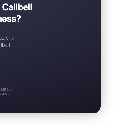
Support 24/7
Essai gratuit
eriez passer à Callbell
WhatsApp Business?