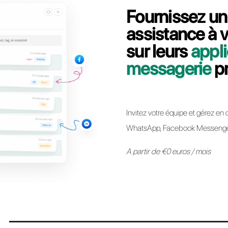
Contactez notre équipe dédiée, en quelques
comment migrer votre ligne API WhatsApp Bu
Passer à Call
* Il est désormais possible de conserver le même numéro API Whats
autre sans aucune restriction. Le processus est simple et n’impl