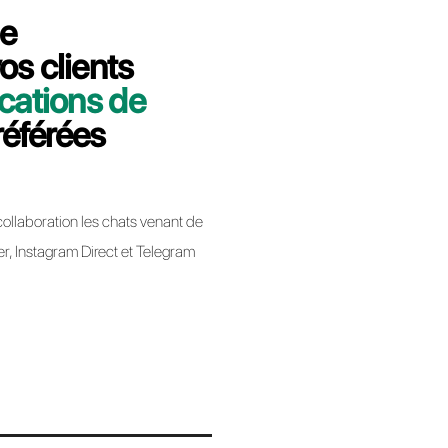
 minutes nous vous expliquerons
siness de Chattigo à Callbell.
bell
app Business lors de la migration d’un BSP à un
ique pas la perte de votre numéro de téléphone.