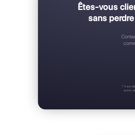
C
C
R
A
S
Êtes-vo
sans