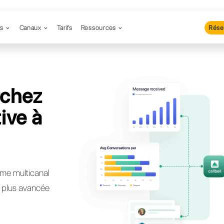
Produits
Canaux
Tarifs
Resso
 recherchez
lternative à
tigo?