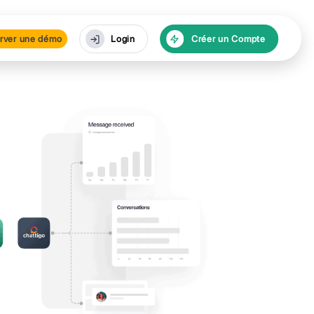
urces
Réserver une dé