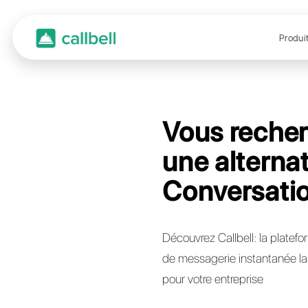
Vous
une a
Conv