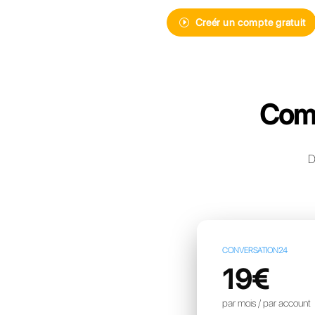
Découvrez Ca
de messager
pour votre e
Creér 