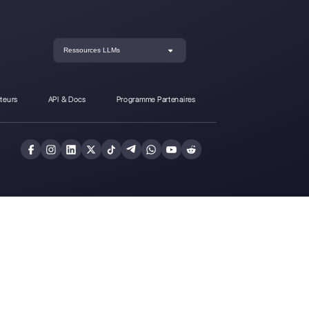
4 diffère-t-il de Callbell?
Inscrivez-vous et
Callbell gratuitem