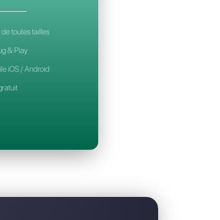
a meilleure alternative à Conversation24
CALLBELL
14€
par mois / par utilisateur
Pour les équipes de toutes tailles
Configuration Plug & Play
Application mobile iOS / Android
Widget de chat gratuit