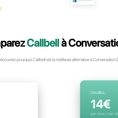
llbell: la plateforme multicanal
ie instantanée la plus avancée
ntreprise
un compte gratuit
Comparez
Callbe