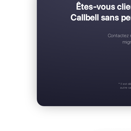
C
C
R
A
S
Êtes-vo
Callbell