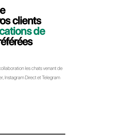
utes nous vous expliquerons comment
de Conversation24 à Callbell.
bell
app Business lors de la migration d’un BSP à un
ique pas la perte de votre numéro de téléphone.