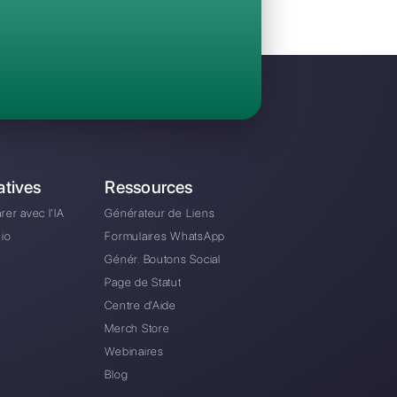
Invitez votre équipe et gérez en collaboratio
WhatsApp, Facebook Messenger, Instagram D
A partir de €0 euros / mois
e alternative à Conversation24?