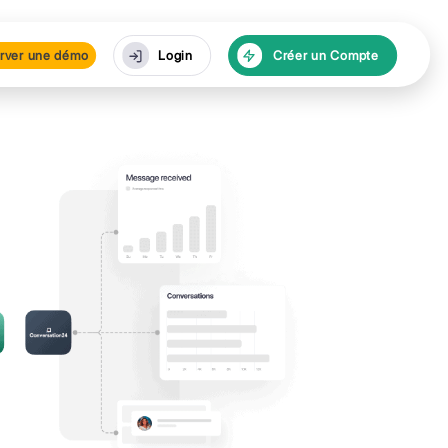
urces
Réserver une dé