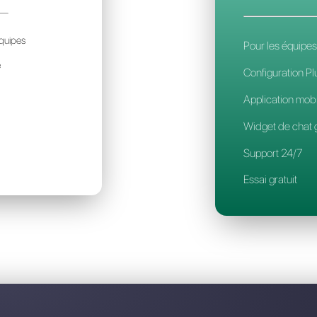
Découvrez pourquoi Callbell est l
ONVERSATION24
19€
ar mois / par account
déal pour des petites équipes