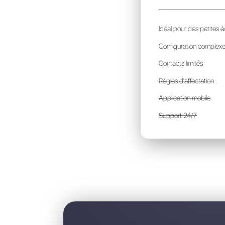
C
p
I