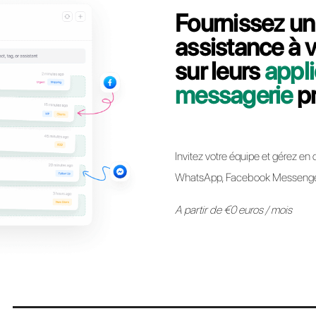
Contactez notre équipe dédiée, en quelques min
migrer votre ligne API WhatsApp Business 
Passer à Call
* Il est désormais possible de conserver le même numéro API Whats
autre sans aucune restriction. Le processus est simple et n’impl