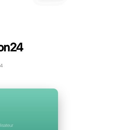
ll
à Conversation24