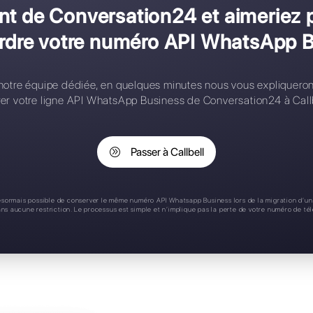
onfiguration complexe
ontacts limités
ègles d'affectation
pplication mobile
upport 24/7
us client de Conversation24
 sans perdre votre numéro 