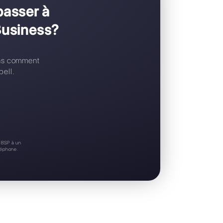
Support 24/7
Essai gratuit
 et aimeriez passer à
API WhatsApp Business?