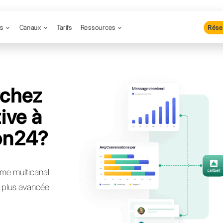
Produits
Canaux
Tarifs
Resso
 recherchez
lternative à
ersation24?