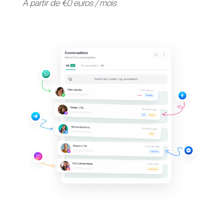
Fournissez une assistance 
vos clients sur leurs
applications de messagerie
préférées