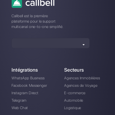
à Leadsales?
Comment Leadsales diffère-t-il
de Callbell?
Inscrivez-vous et
essayez Callbell