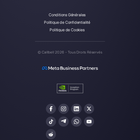
Callbell est la première
plateforme pour le support
multicanal one-to-one simplifié.
Intégrations
Secteurs
WhatsApp Business
Agences Immobili
Facebook Messenger
Agences de Voya