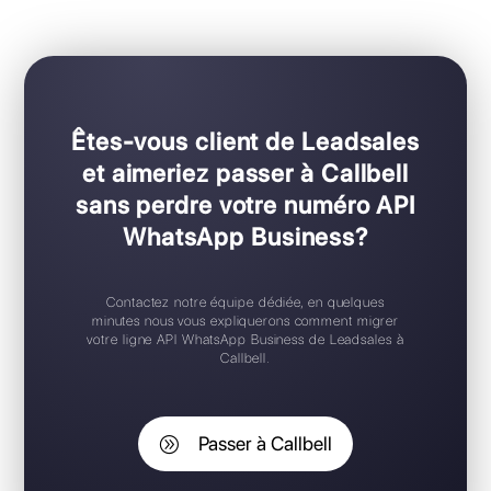
Pour les équipes de toutes tailles
Configuration Plug & Play
Application mobile iOS / Android
Widget de chat gratuit
Support 24/7
Essai gratuit
Êtes-vous client de Leadsales
et aimeriez passer à Callbell
sans perdre votre numéro API