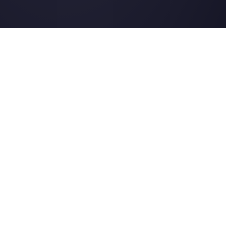
Instagram Direct
E-commerce
Telegram
Automobile
Web Chat
Logistique
Alternatives
Ressources
✨ Comparer avec l’IA
Générateur de Li
Respond.io
Formulaires Wha
CM.com
Génér. Boutons S
Trengo
Page de Statut
Brevo
Centre d'Aide
WATI
Merch Store
Webinaires