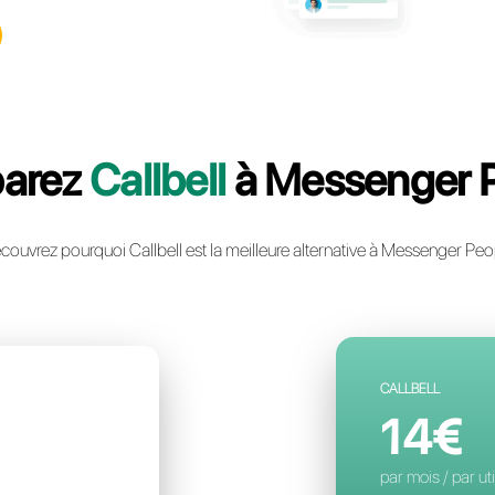
llbell: la plateforme multicanal
ie instantanée la plus avancée
ntreprise
un compte gratuit
Comparez
Callbel