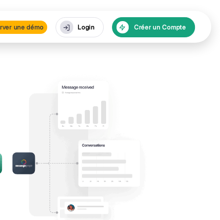
urces
Réserver une dé