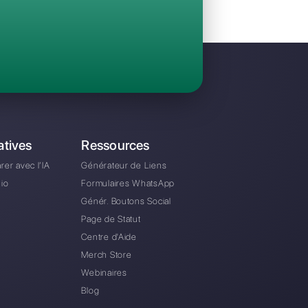
Invitez votre équipe et gérez en collaboratio
WhatsApp, Facebook Messenger, Instagram D
A partir de €0 euros / mois
re alternative à Messenger People?