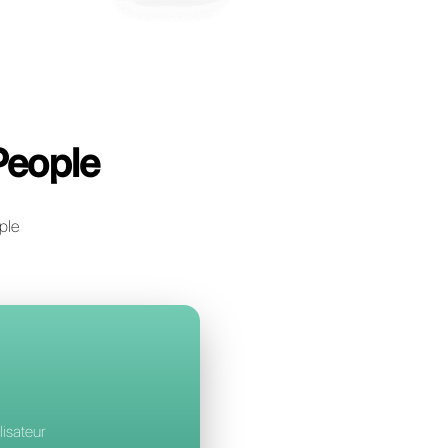
l
à Messenger Peopl