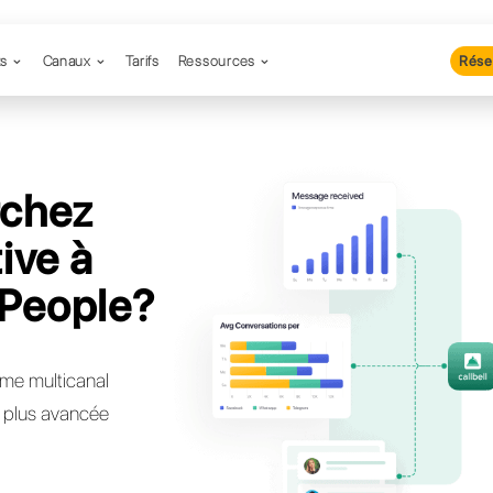
Produits
Canaux
Tarifs
Resso
 recherchez
lternative à
enger People?