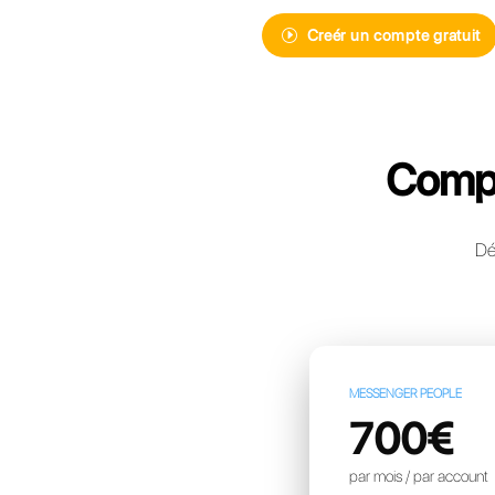
Découvrez Ca
de messager
pour votre e
Creér 