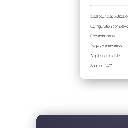
M
p
I