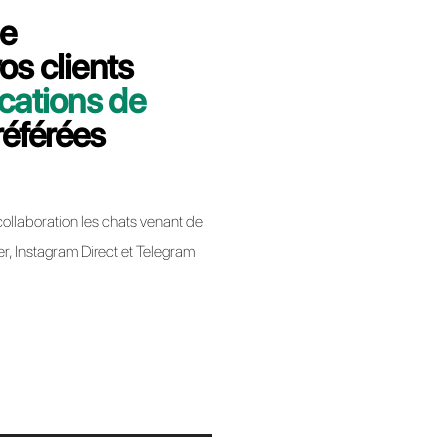
utes nous vous expliquerons comment
e Messenger People à Callbell.
bell
app Business lors de la migration d’un BSP à un
ique pas la perte de votre numéro de téléphone.