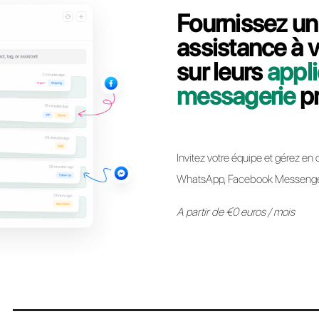
Contactez notre équipe dédiée, en quelques min
migrer votre ligne API WhatsApp Business d
Passer à Call
* Il est désormais possible de conserver le même numéro API Whats
autre sans aucune restriction. Le processus est simple et n’impl