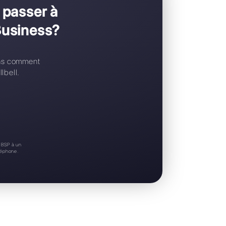
Support 24/7
Essai gratuit
e et aimeriez passer à
API WhatsApp Business?