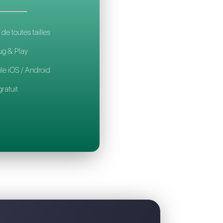
 meilleure alternative à Messenger People
CALLBELL
14€
par mois / par utilisateur
Pour les équipes de toutes tailles
Configuration Plug & Play
Application mobile iOS / Android
Widget de chat gratuit