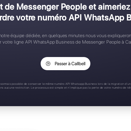
onfiguration complexe
ontacts limités
ègles d'affectation
pplication mobile
upport 24/7
s client de Messenger Peopl
 sans perdre votre numéro 