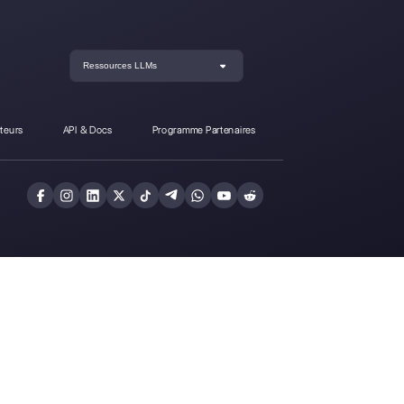
oplediffère-t-il de Callbell?
Inscrivez-vous et
Callbell gratuitem