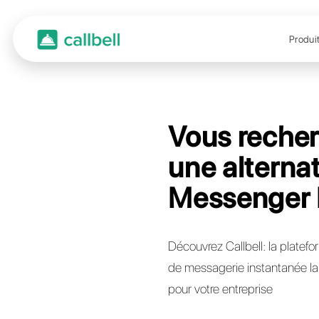
Vous
une a
Mess