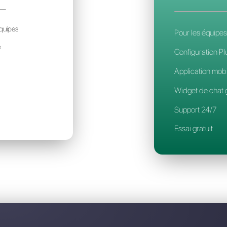
Découvrez pourquoi Callbell est la
ESSENGER PEOPLE
700€
ar mois / par account
déal pour des petites équipes