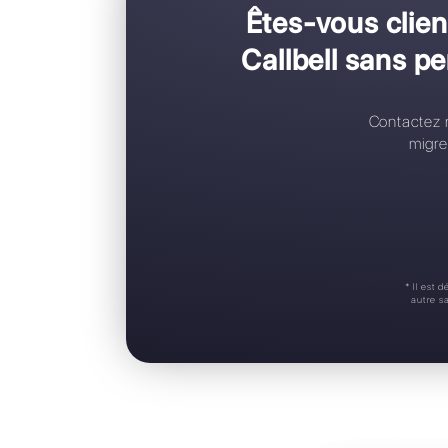
C
C
R
A
S
Êtes-vou
Callbell