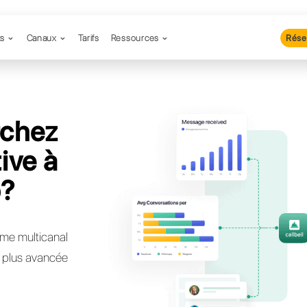
Produits
Canaux
Tarifs
Resso
 recherchez
lternative à
iWasap?