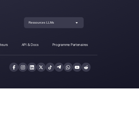
ffère-t-il de Callbell?
Inscrivez-vous et
Callbell gratuitem