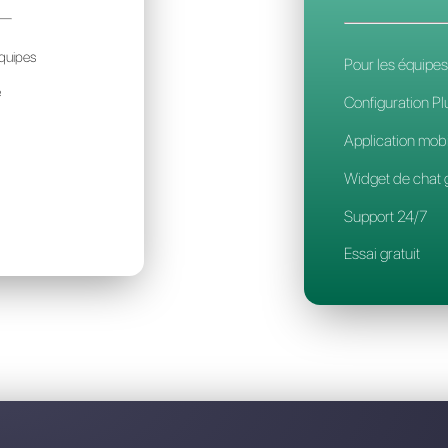
Découvrez pourquoi Callbell est
ULTIWASAP
40€
ar mois / par account
déal pour des petites équipes