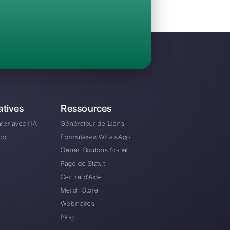
Invitez votre équipe et gérez en collaboratio
WhatsApp, Facebook Messenger, Instagram D
A partir de €0 euros / mois
e alternative à MultiWasap?