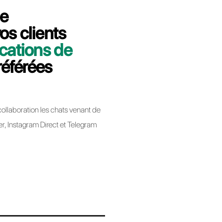
 minutes nous vous expliquerons
siness de MultiWasap à Callbell.
bell
app Business lors de la migration d’un BSP à un
ique pas la perte de votre numéro de téléphone.