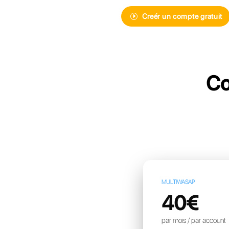
Découvrez Ca
de messager
pour votre e
Creér 