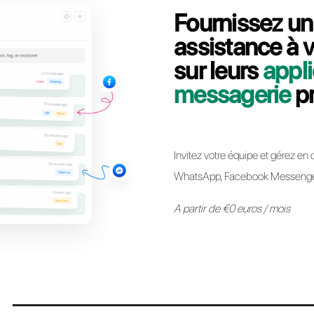
Contactez notre équipe dédiée, en quelques
comment migrer votre ligne API WhatsApp Bu
Passer à Call
* Il est désormais possible de conserver le même numéro API Whats
autre sans aucune restriction. Le processus est simple et n’impl