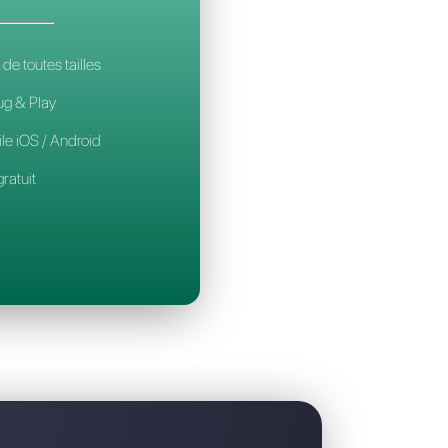
 la meilleure alternative à MultiWasap
CALLBELL
14€
par mois / par utilisateur
Pour les équipes de toutes tailles
Configuration Plug & Play
Application mobile iOS / Android
Widget de chat gratuit