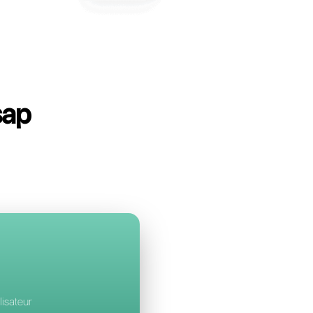
bell
à MultiWasap