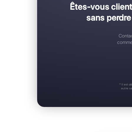
C
C
R
A
S
Êtes-vous
sans