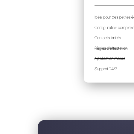
M
p
I