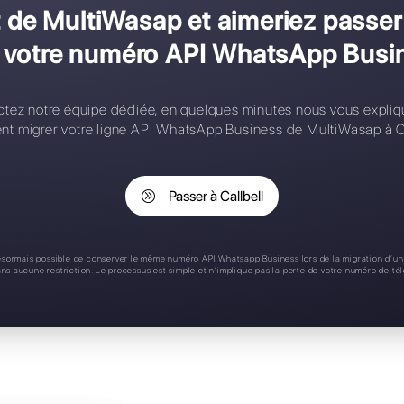
onfiguration complexe
ontacts limités
ègles d'affectation
pplication mobile
upport 24/7
 client de MultiWasap et ai
 perdre votre numéro API 