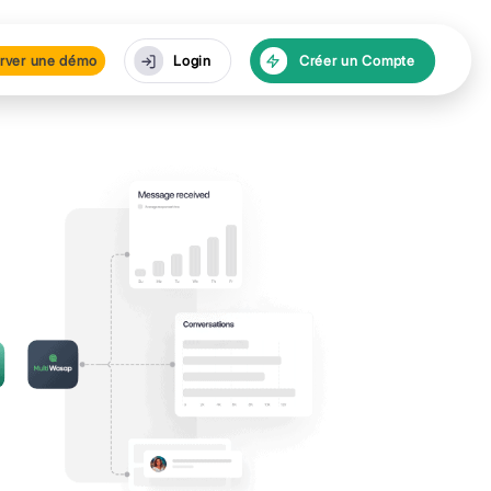
urces
Réserver une dé