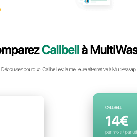
llbell: la plateforme multicanal
ie instantanée la plus avancée
ntreprise
un compte gratuit
Comparez
Call