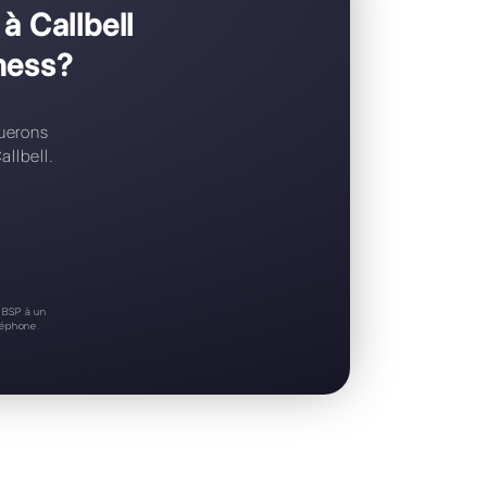
Support 24/7
Essai gratuit
meriez passer à Callbell
WhatsApp Business?