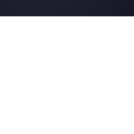
Instagram Direct
E-commerce
Telegram
Automobile
Web Chat
Logistique
Alternatives
Ressources
✨ Comparer avec l’IA
Générateur de Li
Respond.io
Formulaires Wha
CM.com
Génér. Boutons S
Trengo
Page de Statut
Brevo
Centre d'Aide
WATI
Merch Store
Webinaires