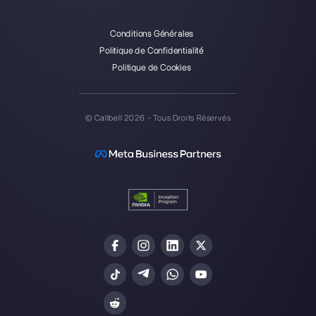
Callbell est la première
plateforme pour le support
multicanal one-to-one simplifié.
Intégrations
Secteurs
WhatsApp Business
Agences Immobili
Facebook Messenger
Agences de Voya