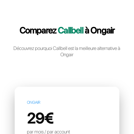
Creér un compte gratuit
Comparez
Callbell
à Onga
Découvrez pourquoi Callbell est la meilleure altern
Ongair