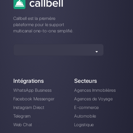
à Ongair?
Comment Ongair diffère-t-il de
Callbell?
Inscrivez-vous et
essayez Callbell