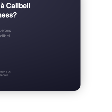
Support 24/7
Essai gratuit
meriez passer à Callbell
WhatsApp Business?