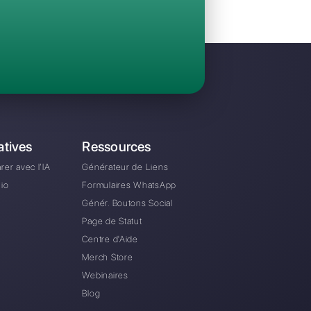
Invitez votre équipe et gérez en collaboratio
WhatsApp, Facebook Messenger, Instagram D
A partir de €0 euros / mois
e alternative à Respond.io?