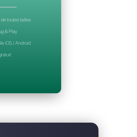
 la meilleure alternative à Respond.io
CALLBELL
14€
par mois / par utilisateur
Pour les équipes de toutes tailles
Configuration Plug & Play
Application mobile iOS / Android
Widget de chat gratuit