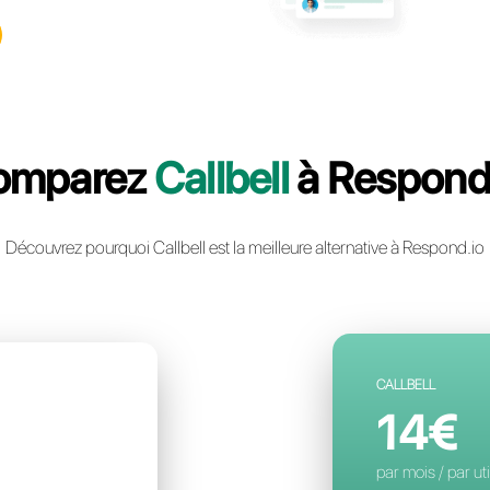
llbell: la plateforme multicanal
ie instantanée la plus avancée
ntreprise
un compte gratuit
Comparez
Call