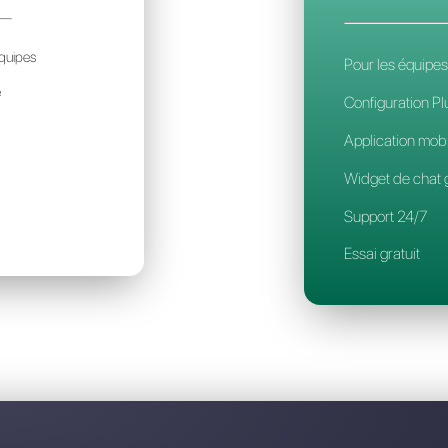
Découvrez pourquoi Callbell est
ESPOND.IO
29€
ar mois / par account
déal pour des petites équipes