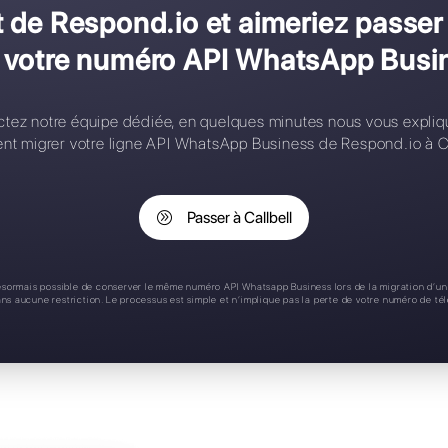
onfiguration complexe
ontacts limités
ègles d'affectation
pplication mobile
upport 24/7
 client de Respond.io et ai
 perdre votre numéro API 