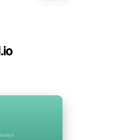
bell
à Respond.io