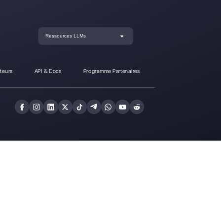
ffère-t-il de Callbell?
Inscrivez-vous et
Callbell gratuitem