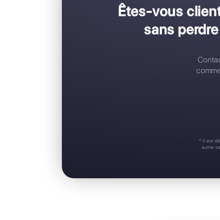
C
C
R
A
S
Êtes-vous
sans