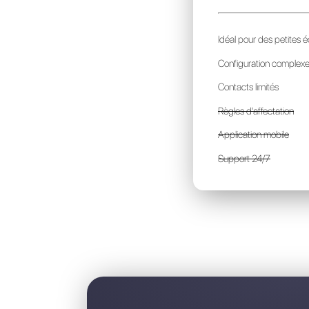
R
p
I