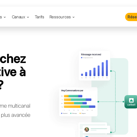
Produits
Canaux
Tarifs
Resso
 recherchez
lternative à
ond.io?