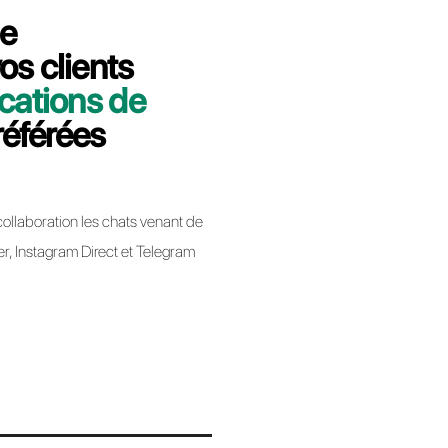
 minutes nous vous expliquerons
siness de Respond.io à Callbell.
bell
app Business lors de la migration d’un BSP à un
ique pas la perte de votre numéro de téléphone.