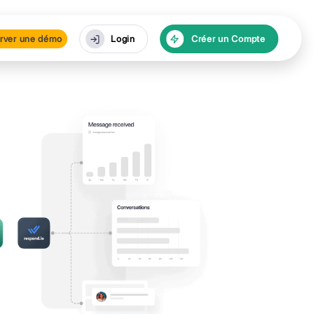
urces
Réserver une dé