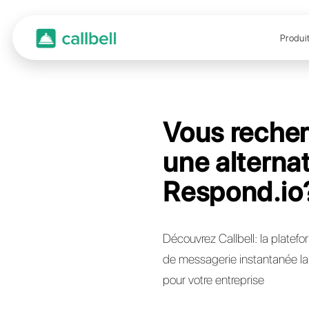
Vous
une a
Resp