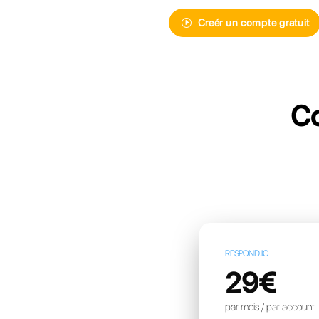
Découvrez Ca
de messager
pour votre e
Creér 