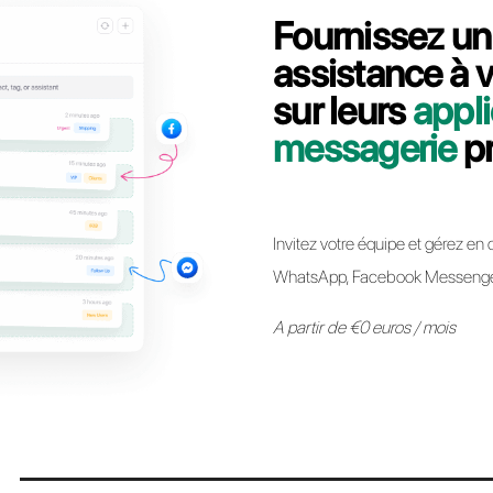
Contactez notre équipe dédiée, en quelques
comment migrer votre ligne API WhatsApp Bu
Passer à Call
* Il est désormais possible de conserver le même numéro API Whats
autre sans aucune restriction. Le processus est simple et n’impl