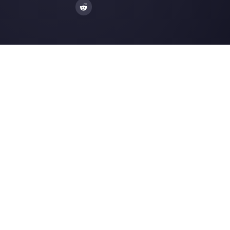
Facebook Messenger
Agences de Voya
Instagram Direct
E-commerce
Telegram
Automobile
Web Chat
Logistique
Alternatives
Ressources
✨ Comparer avec l’IA
Générateur de Li
Respond.io
Formulaires Wha
CM.com
Génér. Boutons S
Trengo
Page de Statut
Brevo
Centre d'Aide
WATI
Merch Store