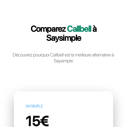
Creér un compte gratuit
Comparez
Callbell
à
Saysimple
Découvrez pourquoi Callbell est la meilleure altern
Saysimple