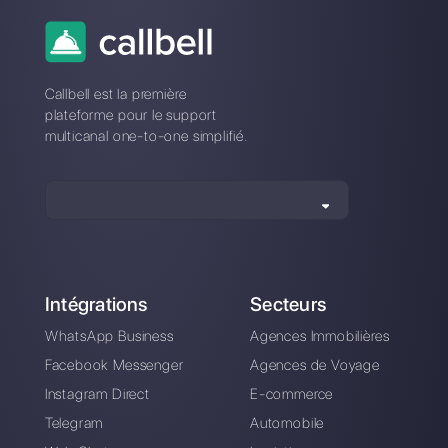
Quelle est la meilleure alternative
à Saysimple?
Comment Saysimple diffère-t-il
de Callbell?
Inscrivez-vous et