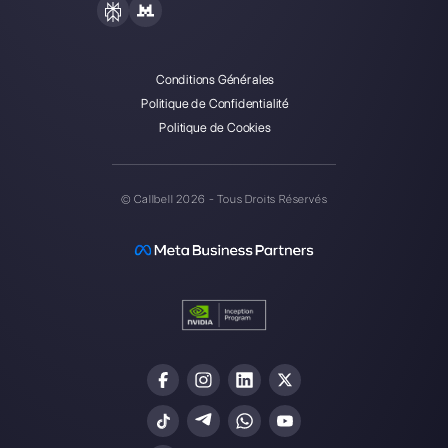
Callbell est la première
plateforme pour le support
multicanal one-to-one simplifié.
Intégrations
Secteurs
WhatsApp Business
Agences Immobili