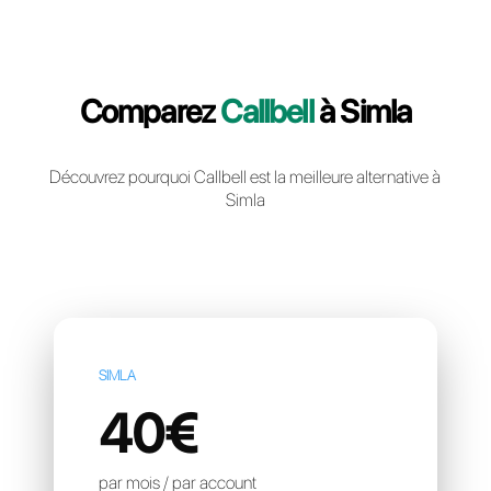
Creér un compte gratuit
Comparez
Callbell
à Siml
Découvrez pourquoi Callbell est la meilleure altern
Simla