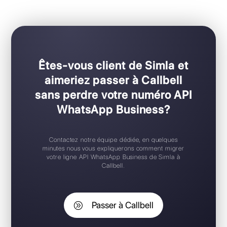
Pour les équipes de toutes tailles
Configuration Plug & Play
Application mobile iOS / Android
Widget de chat gratuit
Support 24/7
Essai gratuit
Êtes-vous client de Simla et
aimeriez passer à Callbell
sans perdre votre numéro API