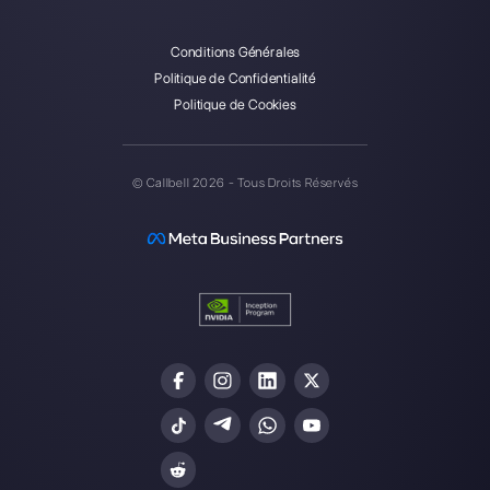
Callbell est la première
plateforme pour le support
multicanal one-to-one simplifié.
Intégrations
Secteurs
WhatsApp Business
Agences Immobili
Facebook Messenger
Agences de Voya