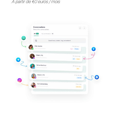
Fournissez une assistance 
vos clients sur leurs
applications de messagerie
préférées