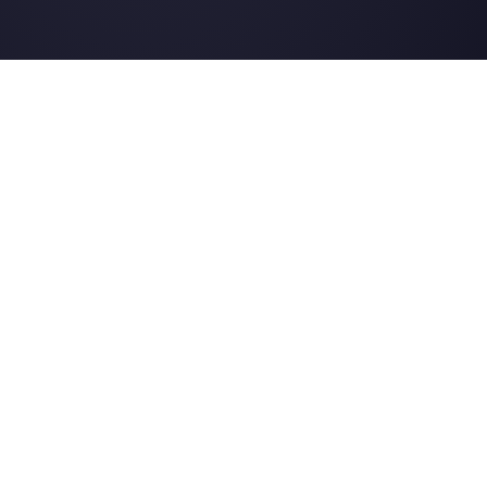
Instagram Direct
E-commerce
Telegram
Automobile
Web Chat
Logistique
Alternatives
Ressources
✨ Comparer avec l’IA
Générateur de Li
Respond.io
Formulaires Wha
CM.com
Génér. Boutons S
Trengo
Page de Statut
Brevo
Centre d'Aide
WATI
Merch Store
Webinaires