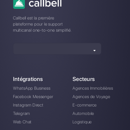
à Simla?
Comment Simla diffère-t-il de
Callbell?
Inscrivez-vous et
essayez Callbell