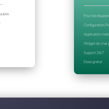
Découvrez pourquoi Callbell es
LEEKFLOW
74€
ar mois / par account
déal pour des petites équipes