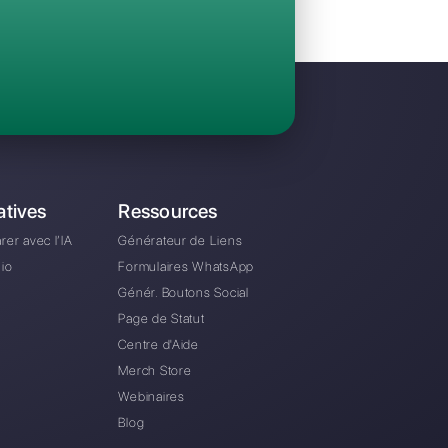
Invitez votre équipe et gérez en collaboratio
WhatsApp, Facebook Messenger, Instagram D
A partir de €0 euros / mois
e alternative à Sleekflow?