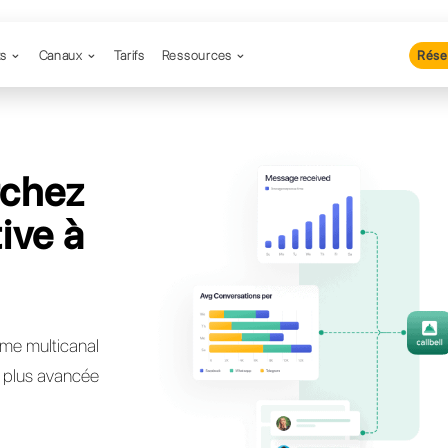
Produits
Canaux
Tarifs
Resso
 recherchez
lternative à
kflow?