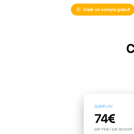
Découvrez Ca
de messager
pour votre e
Creér 