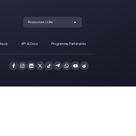
fère-t-il de Callbell?
Inscrivez-vous et
Callbell gratuitem