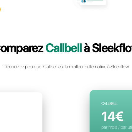
llbell: la plateforme multicanal
ie instantanée la plus avancée
ntreprise
un compte gratuit
Comparez
Cal