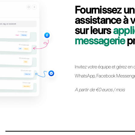
Contactez notre équipe dédiée, en quelques
comment migrer votre ligne API WhatsApp Bu
Passer à Call
* Il est désormais possible de conserver le même numéro API Whats
autre sans aucune restriction. Le processus est simple et n’impl