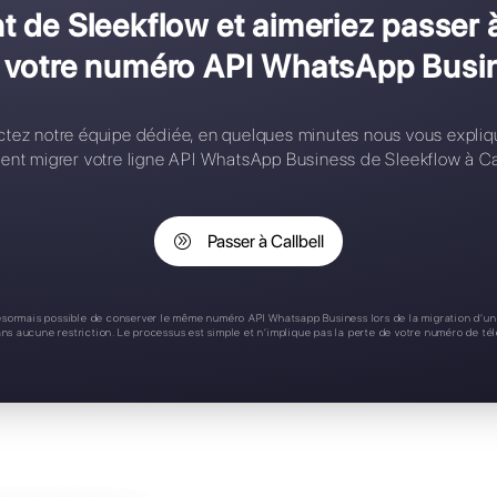
onfiguration complexe
ontacts limités
ègles d'affectation
pplication mobile
upport 24/7
s client de Sleekflow et aim
 perdre votre numéro API 