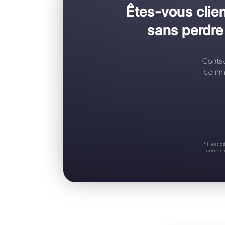
C
C
R
A
S
Êtes-vou
sans