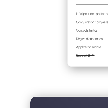
S
p
I