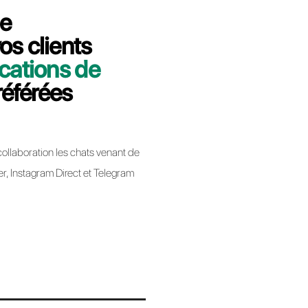
 minutes nous vous expliquerons
siness de Sleekflow à Callbell.
bell
app Business lors de la migration d’un BSP à un
ique pas la perte de votre numéro de téléphone.