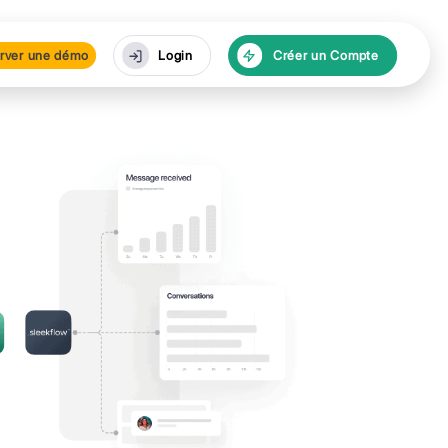
urces
Réserver une dé