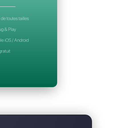
t la meilleure alternative à Sleekflow
CALLBELL
14€
par mois / par utilisateur
Pour les équipes de toutes tailles
Configuration Plug & Play
Application mobile iOS / Android
Widget de chat gratuit