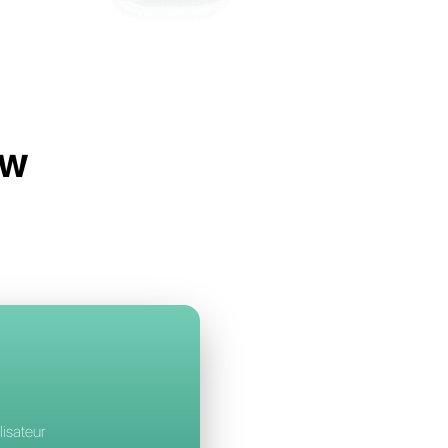
lbell
à Sleekflow