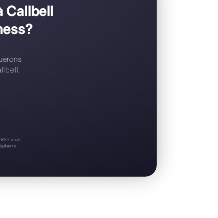
Support 24/7
Essai gratuit
eriez passer à Callbell
WhatsApp Business?