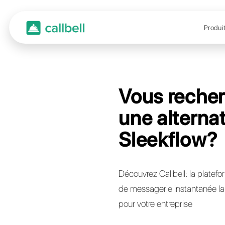
Vous
une a
Slee