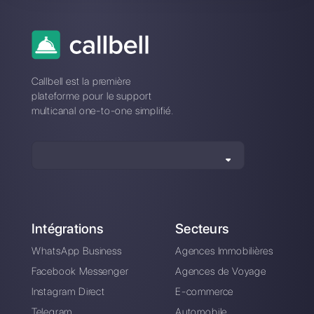
Quelle est la meilleure alternative
à SM Bot?
Comment SM Bot diffère-t-il de
Callbell?