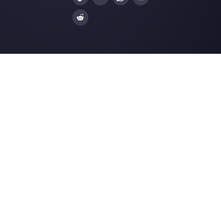
WhatsApp Business
Agences Immobili
Facebook Messenger
Agences de Voya
Instagram Direct
E-commerce
Telegram
Automobile
Web Chat
Logistique
Alternatives
Ressources
✨ Comparer avec l’IA
Générateur de Li
Respond.io
Formulaires Wha
CM.com
Génér. Boutons S
Trengo
Page de Statut
Brevo
Centre d'Aide