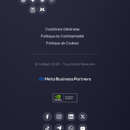
Callbell est la première
plateforme pour le support
multicanal one-to-one simplifié.
Intégrations
Secteurs