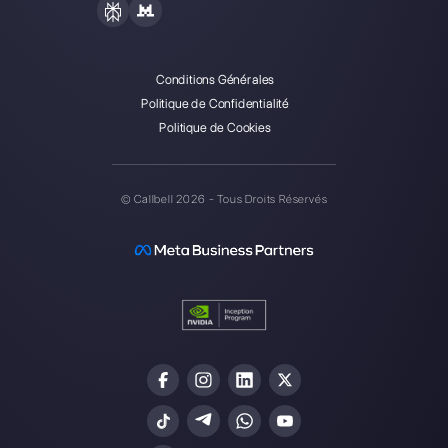
Callbell est la première
plateforme pour le support
multicanal one-to-one simplifié.
Intégrations
Secteurs
WhatsApp Business
Agences Immobili