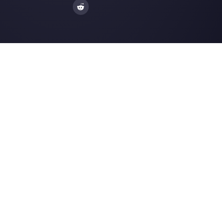
Facebook Messenger
Agences de Voya
Instagram Direct
E-commerce
Telegram
Automobile
Web Chat
Logistique
Alternatives
Ressources
✨ Comparer avec l’IA
Générateur de Li
Respond.io
Formulaires Wha
CM.com
Génér. Boutons S
Trengo
Page de Statut
Brevo
Centre d'Aide
WATI
Merch Store