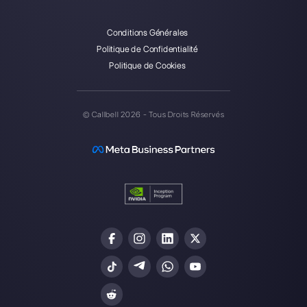
Callbell est la première
plateforme pour le support
multicanal one-to-one simplifié.
Intégrations
Secteurs
WhatsApp Business
Agences Immobili
Facebook Messenger
Agences de Voya