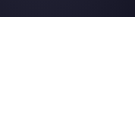
Instagram Direct
E-commerce
Telegram
Automobile
Web Chat
Logistique
Alternatives
Ressources
✨ Comparer avec l’IA
Générateur de Li
Respond.io
Formulaires Wha
CM.com
Génér. Boutons S
Trengo
Page de Statut
Brevo
Centre d'Aide
WATI
Merch Store
Webinaires