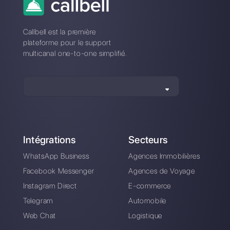
à Huggy?
Comment Huggy diffère-t-il de
Callbell?
Inscrivez-vous et
essayez Callbell