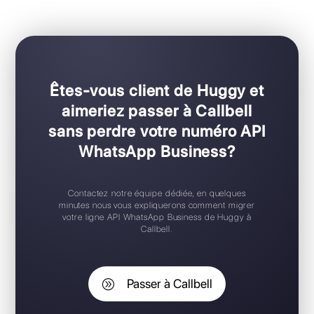
Pour les équipes de toutes tailles
Configuration Plug & Play
Application mobile iOS / Android
Widget de chat gratuit
Support 24/7
Essai gratuit
Êtes-vous client de Huggy et
aimeriez passer à Callbell
sans perdre votre numéro API