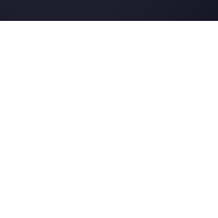
Callbell est la première
plateforme pour le support
multicanal one-to-one simplifié.
Intégrations
Secteurs
WhatsApp Business
Agences Immobili
Facebook Messenger
Agences de Voya
Instagram Direct
E-commerce