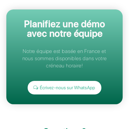
Authentification SAML / SSO
Votre devis mensuel
€42
Intéressé à en savoir plus? En