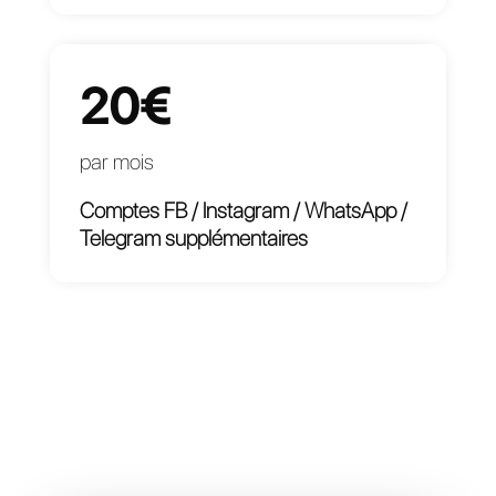
59€
par mois
+ Module Avancé de
Création de Bots pour la
Messagerie
20€