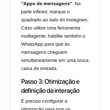
torne uma oportunidade real de
negócio, a campanha não deve
ser criada a partir do botão
"Promover" do app do
Instagram, pois isso pode limitar
o alcance. Recomenda-se que
a configuração profissional seja
feita pelo
Gerenciador de
Anúncios da Meta
seguindo
esta estrutura passo a passo:
Passo 1: Defina o objetivo