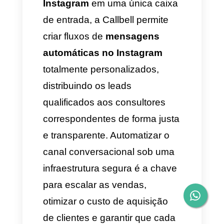
instantâneo, assegurando que
o orçamento de marketing não
seja desperdiçado.
2. Redução do Tempo
Médio de Resposta
(TMR)
Bots e assistentes virtuais
respondem em menos de dois
segundos e funcionam 24/7.
Essa velocidade não só