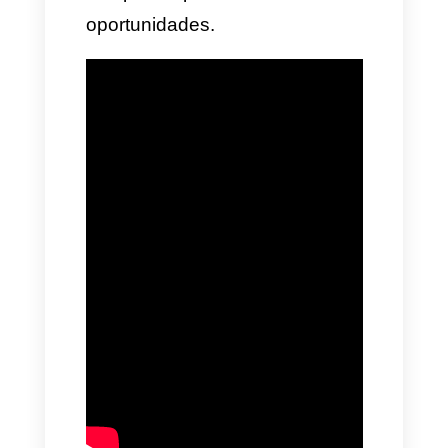
stories:
Se um usuário
compartilha o conteúdo da
marca ou a menciona em
seus stories, a automação
gera uma mensagem de
agradecimento e gerencia a
campanha de fidelização.
Mensagens automáticas
no Instagram com
Callbell + Qualificação de
clientes