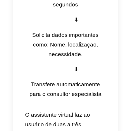
mensagem"
, o cliente passa
de ver o anúncio para falar
imediatamente com o bot ou
agente de IA, que faz as
primeiras perguntas em
menos de 1 minuto para não
perder o contato.
Gatilho por comentários em
publicações:
Se um
potencial cliente comenta
palavras como "
Preço
",