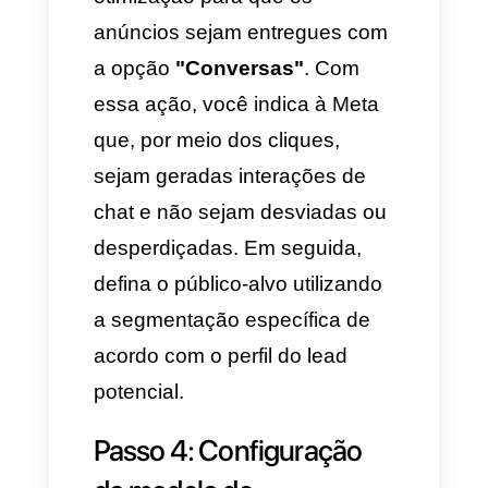
da campanha
Ao criar uma campanha, é
preciso escolher qual é o
público-alvo de acordo com sua
intenção. Por exemplo, para
uma estratégia focada em
vendas, a opção
"Interações"
é a mais adequada. O anúncio
chega aos usuários mais
propensos graças ao algoritmo