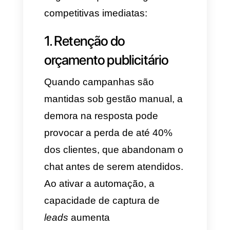
Usuário clica no Anúncio
⬇
A ferramenta de automação dá
as boas-vindas em <2
segundos
⬇
Solicita dados importantes
como: Nome, localização,