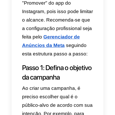
poder à concorrência.
No
mundo digital, um lead que
não é atendido nos primeiros
5 minutos reduz em 80% sua
probabilidade de conversão.
E é aí que o dinheiro investido
em anúncios perde relevância
em relação à capacidade
operacional de responder em
tempo real. Isso porque podem
ser geradas muitas