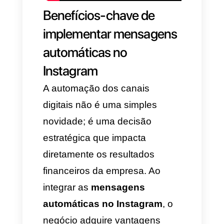
A função das
mensagens
automáticas no Instagram
não deve se limitar a enviar
uma saudação e pronto. Esse
tipo de resposta não agrega
valor e isola o cliente. Para uma
estratégia correta dentro do
funil de vendas, recomenda-se
que haja um
filtro de
qualificação automatizado
da
seguinte forma: