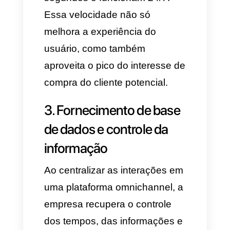
produto que busca ou
orçamento estimado. Essa
etapa traz um duplo benefício:
em primeiro lugar, o usuário não
deixa de interagir em nenhum
momento, o que reduz a taxa
de abandono e, em segundo,
filtra os usuários "curiosos" dos
leads potenciais. Assim,
prioriza-se a intenção de
compra e aproveitam-se