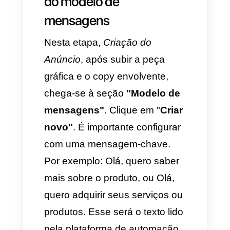
da Meta.
Passo 2: Definição do
canal de destino para
interação
Na opção
Conjunto de
Anúncios
, seção
Local de
conversão
, deve-se selecionar
"Apps de mensagens"
. Na
parte inferior, marque o
quadrado ao lado do Instagram.