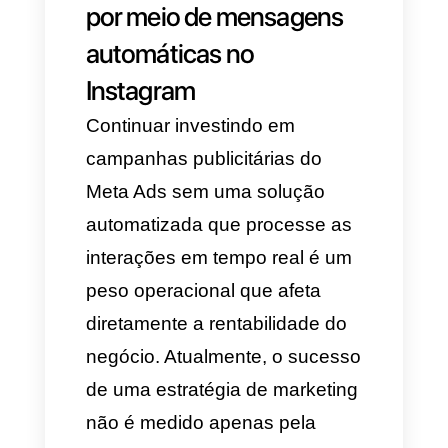
diretamente os resultados
financeiros da empresa. Ao
integrar as
mensagens
automáticas no Instagram
, o
negócio adquire vantagens
competitivas imediatas:
1. Retenção do
orçamento publicitário
Quando campanhas são
mantidas sob gestão manual, a