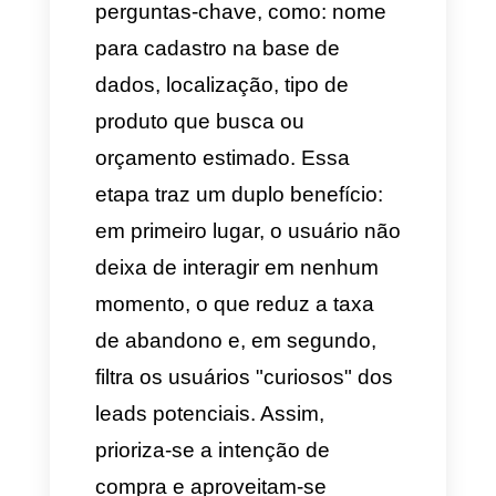
"
Informação
" ou "
Quero mais
informações
" no post, duas
ações são executadas
automaticamente: responde
ao comentário para melhorar
o algoritmo de interação da
publicação e inicia uma
conversa enviando um DM
com as informações
solicitadas.
Gatilho por menções em