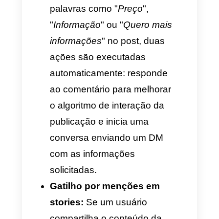
Passo 4: Configuração
do modelo de
mensagens
Nesta etapa,
Criação do
Anúncio
, após subir a peça
gráfica e o copy envolvente,
chega-se à seção
"Modelo de
mensagens"
. Clique em "
Criar
novo"
. É importante configurar
com uma mensagem-chave.