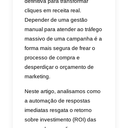
anúncio atraente, mas sim da
agilidade com que a empresa
responde às interações que ele
gera. Segundo estudos de
consumo, mais de 75% dos
usuários finalizam a compra
com quem responde mais
rápido.
Nesse contexto, a
implementação de
mensagens
automáticas no Instagram
se