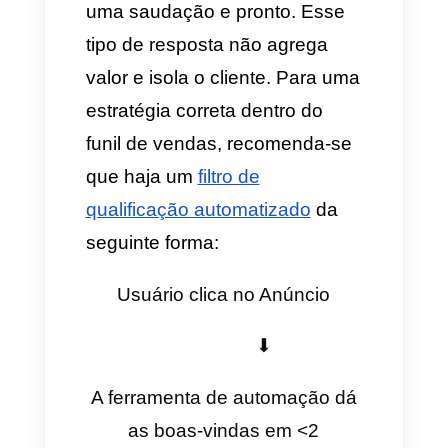
Callbell
Uma vez que a campanha está
ativa, é possível programar
diferentes tipos de gatilhos para
que as mensagens tenham
uma direção:
Gatilho por mensagem
direta (DM) a partir de
anúncios:
Quando o usuário
clica em
"Enviar