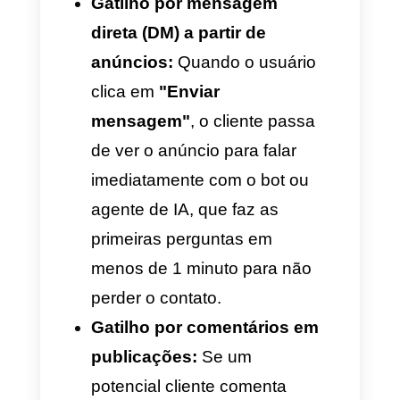
anúncios sejam entregues com
a opção
"Conversas"
. Com
essa ação, você indica à Meta
que, por meio dos cliques,
sejam geradas interações de
chat e não sejam desviadas ou
desperdiçadas. Em seguida,
defina o público-alvo utilizando
a segmentação específica de
acordo com o perfil do lead
potencial.