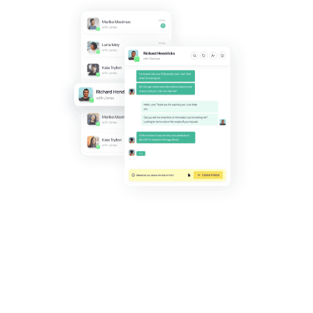
Con la
inbox unificata
di Callbell, as
gestisci le chat WhatsApp tra team, i
risposte rapide, reminder, funnel e note 
per una comunicazione più effi