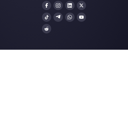
Integrazioni
Settori
WhatsApp Business
Agenzie Immobilia
Facebook Messenger
Agenzie di Viaggi
Instagram Direct
E-commerce
Telegram
Automotive
Web Chat
Logistica
Alternative
Risorse
✨ Confronta con IA
Generatore di Lin
Respond.io
Form WhatsApp
Kommo
Gener. Bottoni So