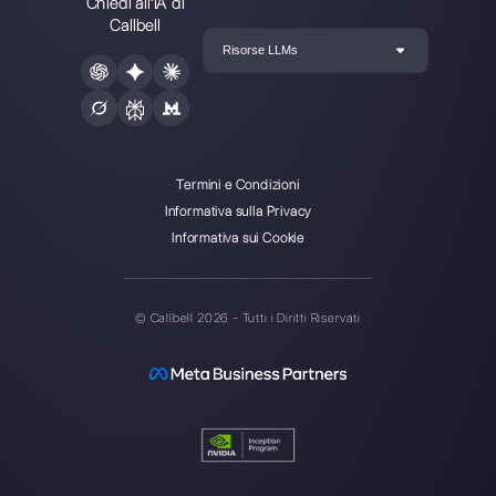
Callbell è la prima piattaforma
per il supporto multicanale one-
to-one semplificato.