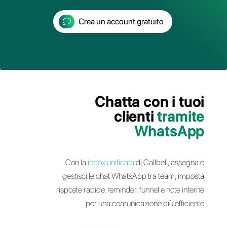
aziendali e gestisci le conversazioni
con i tuoi clienti in team da un’unica
piattaforma multi agente
Crea un account gratuito
Chatta con i 
clienti
tram
Whats