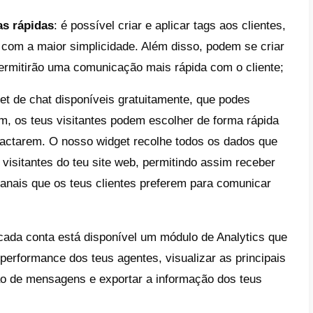
 suporte de clientes e vendas: Call
ra como alcanças os teus clientes mudou r
pp se tornou a app de mensagens mais 
sar o WhatsApp para comercializar novos pr
ao cliente, lançar novas promoções e, de fo