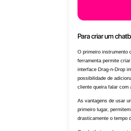
O Whats
mundial
necessi