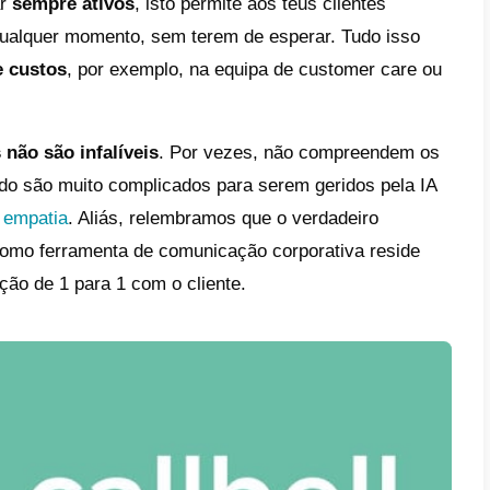
riar um chatbot: Landbot
iro instrumento que queremos mencionar ne
nta permite criar um
chatbot para o What
e Drag-n-Drop intuitiva e fácil de usar. O L
lidade de adicionar agentes que podem inte