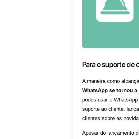
cliente 
As vant
primeir
drastic
Os chat
obterem
permit
nos age
No enta