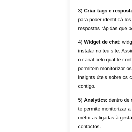
Para o
A manei
WhatsA
podes u
suporte 