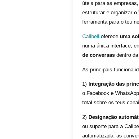
pedidos
e, sobr
sucesso
justame