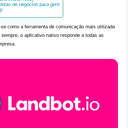
 artigo propomos as 4 melhores p
are para tornar o WhatsApp um ve
cação e interação com os teus cl
e
a criar um chatbot: Landbot
a o suporte de clientes e vendas: Callbell
a recolher feedback: Outside Voice
a estar facilmente disponível para os client
n Chat (apenas para WordPress)
melhores ferramentas de negócios para geri
 conta WhatsApp