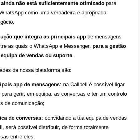
 do cliente, quando são muito complicados 
etudo,
pecam em empatia
. Aliás, relembram
 do WhatsApp como ferramenta de comunic
nte na comunicação de 1 para 1 com o clien