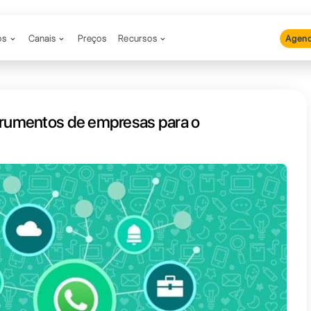
Produtos
Canais
Preços
Recu
melhores instrumentos de empres
sApp