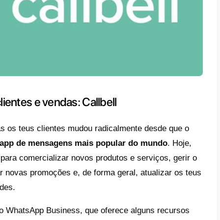
queira falar com alguém.
agens de usar um chatbot no WhatsApp pod
o lugar, permitem
ser mais reativo nas res
amente o tempo de comunicação.
bots podem estar
sempre ativos
, isto perm
 respostas em qualquer momento, sem tere
e uma
redução de custos
, por exemplo, na 
ntes de vendas.
nto,
os chatbots não são infalíveis
. Por 