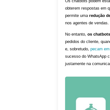
Para c
O prime
ferrame
interfac
possibi