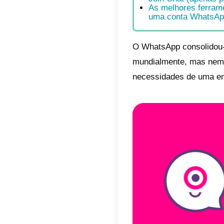
Neste
softw
comuni
Índic
Par
Par
Par
Par
Joi
As 
uma