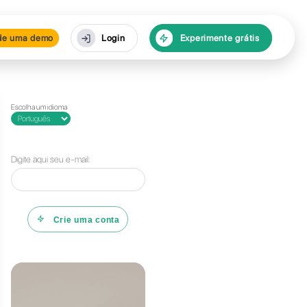
rsos
Agende uma demo
Escolha um id
Digite aqui 