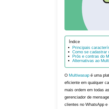
Índic
Pri