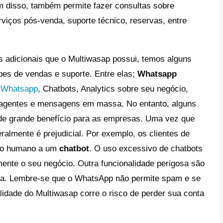
o se cadastrar no Multiwasap
s e contras do Multiwasap
ernativas ao Multiwasap
wasap
é uma plataforma flexível que lhe per
e em qualquer campo. De lojas virtuais a ho
dem em todas as suas conversas do
What
ador de mensagens que permite capturar tod
s no WhatsApp e distribuí-las com eficiênci
 de suporte. Além disso, também permite fa
 de produtos, serviços pós-venda, suporte t