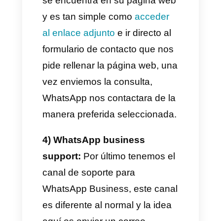
para contactar con WhatsApp,
es tan simple como enviarles
un correo con la consulta. Para
que todo funcione
correctamente, los emails
deben tener las siguientes
terminaciones.
@
support.whatsapp.com
o
@
in.whatsapp.com
.
2) Por medio de su página