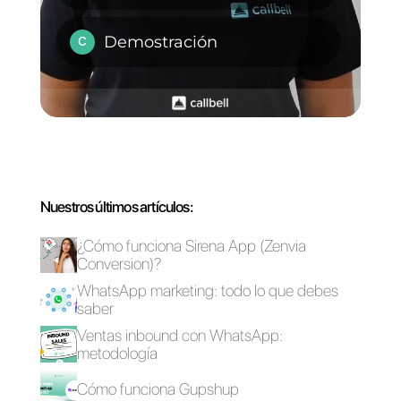
Cómo puedes
gestionar varias
marcas en múltiples
cuentas de
WhatsApp al mismo
tiempo?