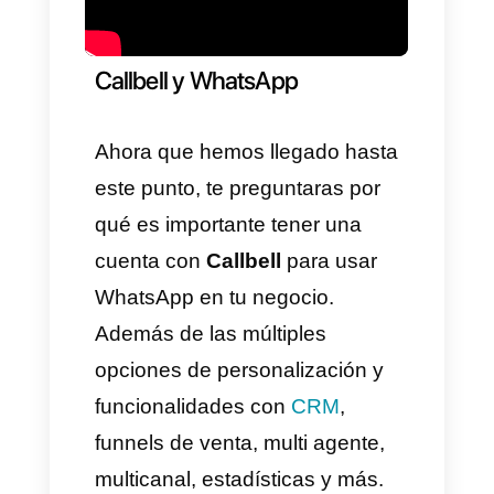
se encuentra en su página web
y es tan simple como
acceder
al enlace adjunto
e ir directo al
formulario de contacto que nos
pide rellenar la página web, una
vez enviemos la consulta,
WhatsApp nos contactara de la
manera preferida seleccionada.
4)
WhatsApp business
support:
Por último tenemos el