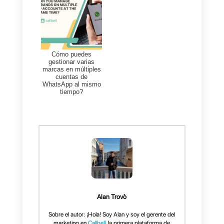
qué es importante tener una
cuenta con
Callbell
para usar
WhatsApp en tu negocio.
Además de las múltiples
opciones de personalización y
funcionalidades con
CRM
,
funnels de venta, multi agente,
multicanal, estadísticas y más.
Callbell también posee un
contacto más cercano con
WhatsApp.