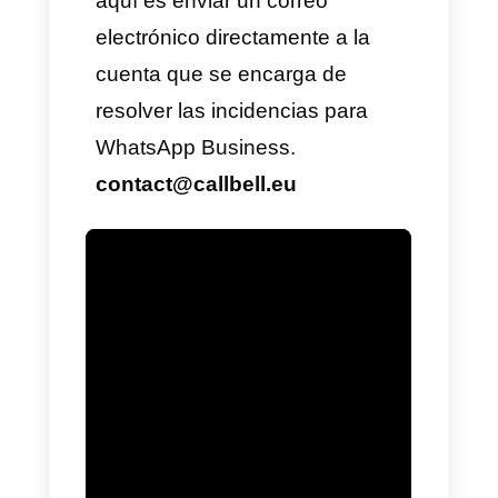
web:
Si decidimos
comunicarnos a través de su
página web, se desplegará un
chat el cual podemos identificar
porque está marcado con un
check verde y usa números de
teléfono que comienzan con
+1-5517868.
3)
WhatsApp messenger
support:
Este es uno de los
canales oficiales de WhatsApp,