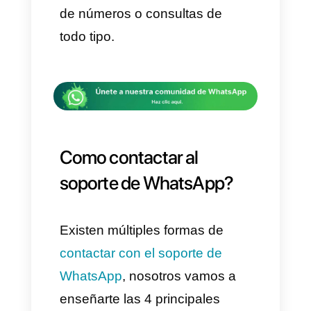
en el canal de comunicación
más usado a nivel mundial por
los internautas. Es una
app de
mensajería
que puede ser
utilizada por personas y por
empresas con el fin de
compartir información de ocio,
trabajo, promociones, venta o
simplemente comunicación
entre personas.
La razón del porqué las