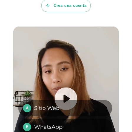
4 plugins gratuitos
WhatsApp Business
para añadir
multi-dispositivo:
WhatsApp en un
¿será una solución
sitio web
para las empresas?
WhatsApp API: todo
Crear anuncios en
lo que debes saber
TikTok que enlacen
[Guía 2023]
a WhatsApp [Guía
2024]