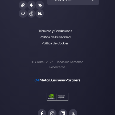
Nuestros últimos artículos:
¿Cómo funciona Sirena App (Zenvia
Conversion)?
WhatsApp marketing: todo lo que deb
saber
Ventas inbound con WhatsApp:
metodología