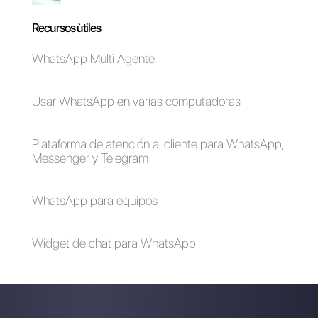
Alan Trovò
Sobre el autor: ¡Hola! Soy Alan y soy el gerente del
marketing en
Callbell
, la primera plataforma de
comunicación diseñada para ayudar a los equipos de
ventas y soporte a colaborar y comunicarse con los
clientes a través de aplicaciones de mensajería directa
como WhatsApp, Messenger, Telegram y Instagram
Direct