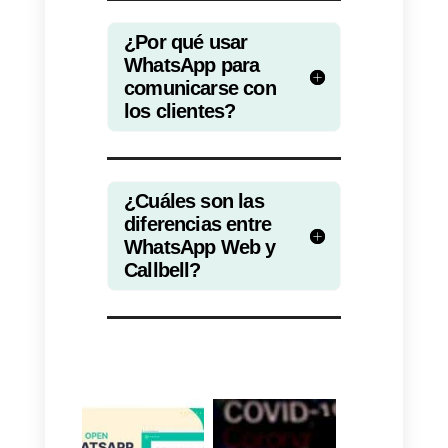
directa más ampliamente usadas
en una única interfaz web
permitiendo la integración,
además de WhatsApp, también
de Facebook Messenger, de
Instagram Direct y de Telegram.
Similar a servicios como
Front
o
Hiver
que te permiten administrar
correos electrónicos, Callbell te
permite hacer eso mismo, pero
con aplicaciones de mensajería