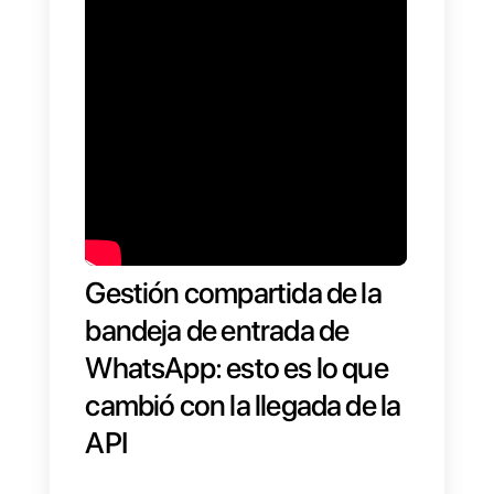
tan
flexible
como un correo
electrónico.
Por demás, el uso generalizado
de WhatsApp, que hoy cuenta
con más de
1.500 millones de
usuarios
activos por día, implica
que las empresas pueden llegar
fácilmente a la gran mayoría de
sus clientes a través de la
aplicación.