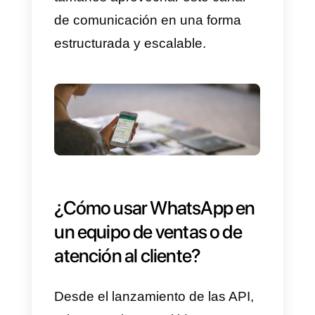
Business, ni siquiera ofrecían la
oportunidad de “extraer” chats
hacia plataformas capaces de
proporcionar una gestión de chat
multiusuario.
¿Qué significa esto?
Simplemente que
la gestión de
chat
no se podía distribuir a un
equipo de ventas o de atención a
cliente.