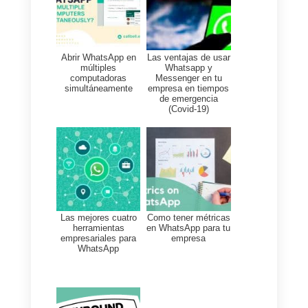
directa.
Para comenzar, simplemente
crea una cuenta gratuita
haciendo
clic aquí
, y ¡verás que
gestionar la
bandeja de entrada
de WhatsApp
con tu equipo ya
no será un problema para tu
negocio!
¡Gracias por leernos y hasta
pronto!