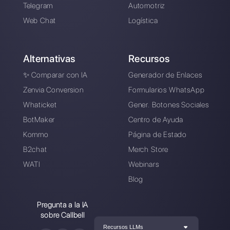
Alan Trovò
Sobre el autor: ¡Hola! Soy Alan y soy el gerente del
marketing en
Callbell
, la primera plataforma de
comunicación diseñada para ayudar a los equipos de
ventas y soporte a colaborar y comunicarse con los
clientes a través de aplicaciones de mensajería directa
como WhatsApp, Messenger, Telegram y Instagram
Direct