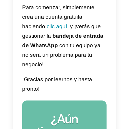
años.
El informe muestra cómo, en
general, los clientes prefieren
realizar compras a compañías a
las que pueden
acceder a travé
de aplicaciones
como
WhatsApp, Facebook Messenge
o Instagram Direct.