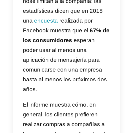
hacer
Así que recapitulemos sobre lo
que puedes hacer cuando usas
soluciones como Callbell para
gestionar WhatsApp dentro de tu
equipo:
1)
Elegir a tus compañeros de
equipo e invitarlos a unirse a la
plataforma.