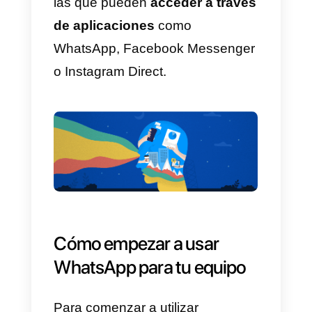
2)
Decidir si son usuarios
administradores o no
3)
Asignar los chats entrantes a
los diferentes agentes
4)
Agregar etiquetas y hacer
búsquedas entre clientes y chats
5)
Gestionar el historial de
contactos gracias a la gestión
CRM.
6)
Analizar estadísticas en
relación a tiempos de respuesta