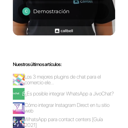
comunicarse con
los clientes?
¿Cuáles son las
diferencias entre
WhatsApp Web y
Callbell?