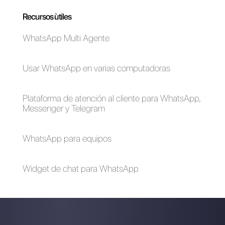
Abrir WhatsApp en
Las ventajas de usar
múltiples
Whatsapp y
computadoras
Messenger en tu
simultáneamente
empresa en tiempos
de emergencia
(Covid-19)
Las mejores cuatro
Como tener métricas
herramientas
en WhatsApp para tu
empresariales para
empresa