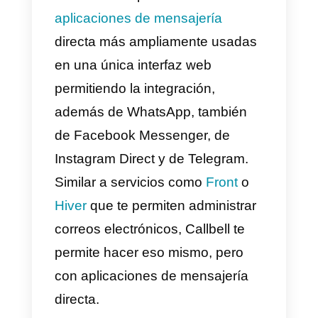
Las ventajas de usar WhatsApp
no ​​se limitan a la compañía: las
estadísticas dicen que en 2018
una
encuesta
realizada por
Facebook muestra que el
67% d
los consumidores
esperan
poder usar al menos una
aplicación de mensajería para
comunicarse con una empresa
hasta al menos los próximos dos