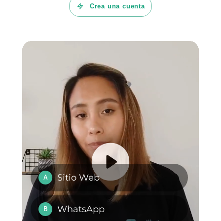
Preguntas Frecuentes
¿Cómo
administrar una
bandeja de
entrada
compartida de
WhatsApp?
¿Por qué usar
WhatsApp para