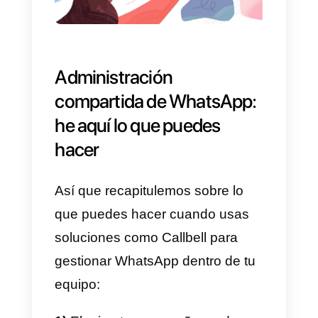
WhatsApp ha permitido
gradualmente el
acceso a sus
API
, tanto a las primeras grandes
empresas directamente, como a
proveedores de servicios que se
encarguen de crear
soluciones
de software
ad hoc para la
gestión de este canal.
Esto significa que no solo es
posible administrar la
bandeja de