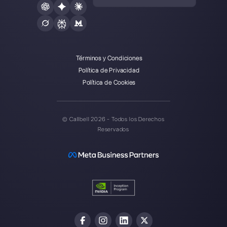
Elegir un idioma
Introduce aquí tu e-mail:
Crea una cuenta