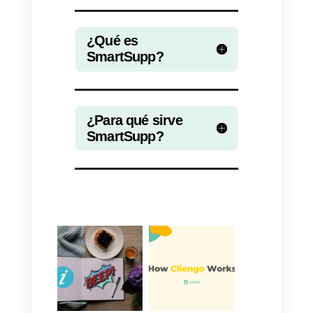
consigue el correo de las
personas con las que se
comunican.
Como sabemos, los correos no
son un gran canal de
comunicación actualmente y lo
mejor seria utilizar las
redes
sociales o apps de mensajería
para obtener una respuesta
rápida y una tasa de apertura
más alta. Lamentablemente, las