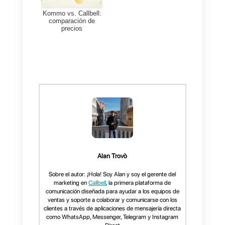
cuales usan apps de mensajería
como principal modo de
comunicación.
Callbell
es una
herramienta especializada en la
comunicación omnicanal. Ya que
reúne diferentes tipos de redes
sociales en una sola plataforma
colaborativa. Esta permite
conectar a todo tu equipo en un
solo lugar y responder todos los
mensajes de todos tus canales