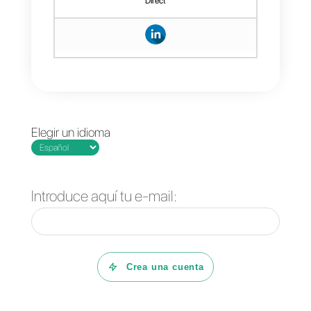
de comunicación de forma
efectiva, eficiente y eficaz.
Con
Callbell
vas a poder
gestionar chats, realizar ventas,
responder de manera automática
hasta dos niveles en la
conversación. Gestionar tus
leads, métricas y tener chats
internos entre agentes. Si quiere
probar Callbell y todos los
beneficios que una comunicació