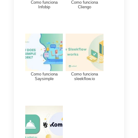
live chat no cuentan con este tip
de integraciones y se limitan a
solo a gestionar conversaciones
con visitantes de los sitios web e
tiempo real y como comentamos
anteriormente, muchas
conversaciones se pierden.
Es precisamente por esta razón
que recomendamos el uso de
herramientas estilo
Callbell
las