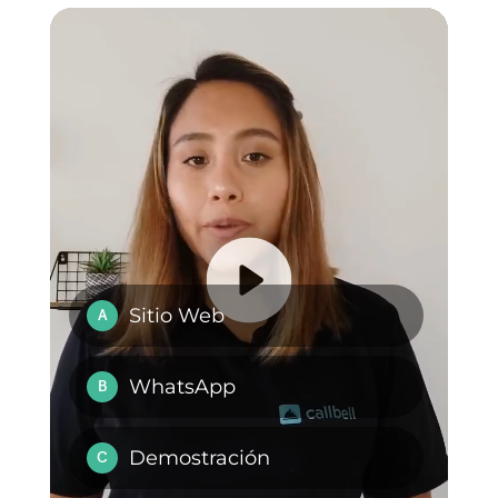
y estrategia omnicanal necesita.
¡Da clic aquí!
Preguntas Frecuentes
¿Qué es
SmartSupp?