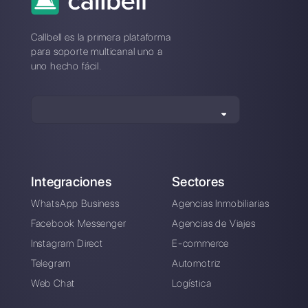
Kommo vs. Callbell:
comparación de
precios
Alan Trovò
Sobre el autor: ¡Hola! Soy Alan y soy el gerente del