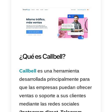
SmartSupp una aplicación de
live chat
y
Callbell, una
herramienta que reúne
diferentes redes sociales y
apps de mensajería en un solo
lugar
, permitiendo desarrollar un
atención al cliente efectiva, rápid
y eficaz.
¿Qué es SmartSupp?
SmartSupp
es un live chat que