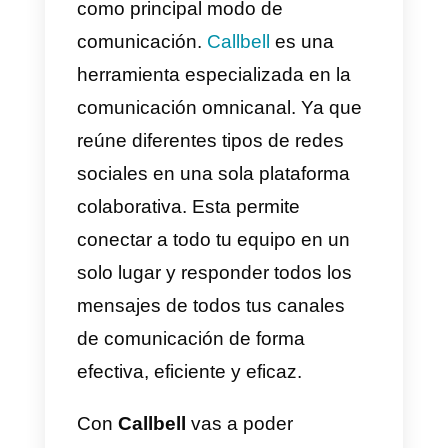
¿Por qué Callbell es la
mejor alternativa a las
herramientas de live chat?
Las empresas en general
deberían
adoptar apps de
mensajerías como solución de
comunicación
y dejar de dar
tanta importancia a los
live chat
.
Esto se debe a que los live chat