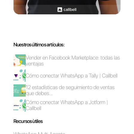
¿Para qué sirve
SmartSupp?
Como funciona
Como funciona
Infobip
Cliengo