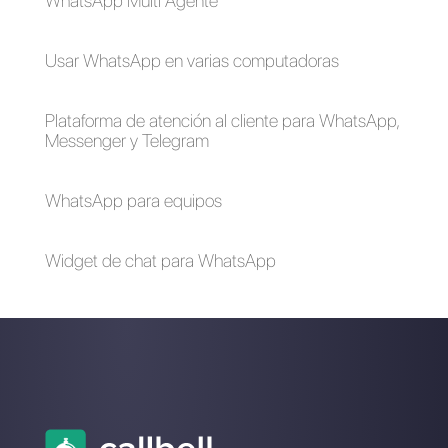
Como funciona
Como funciona
Saysimple
sleekflow.io