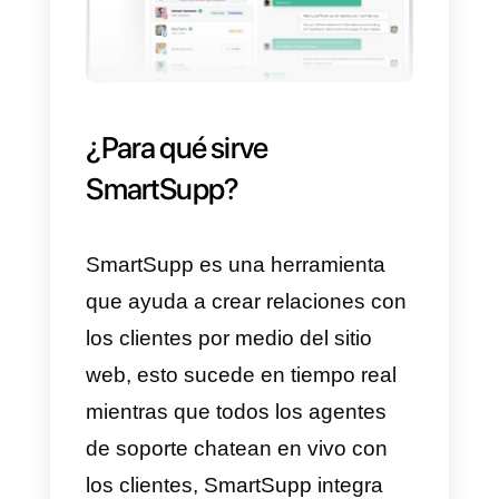
que las empresas puedan ofrece
ventas o soporte a sus clientes
mediante las redes sociales
(
Instagram direct, Telegram,
Facebook Messenger o
WhatsApp
).
Su plataforma ofrece
características especialmente
desarrolladas para el entorno
empresarial. Tienes una sección
de métricas donde puedes llevar