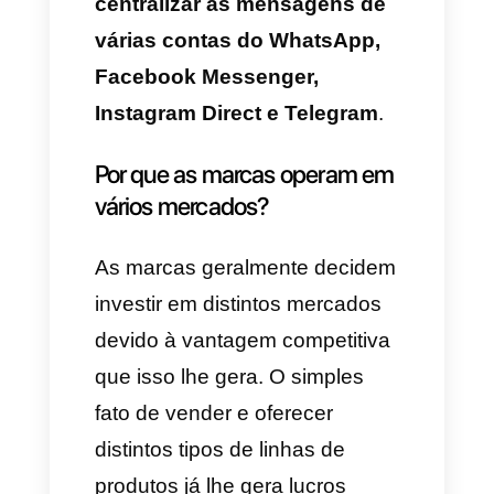
inconveniente como a
desorganização, má gestão de
parte dos colaboradores ou
respostas tardias às
mensagens.
Devido a essas diferentes
razões a gente decidiu
compartilhar com você uma
forma muito interessante sobre
como uma marca ou empresa
multimarca que opera em