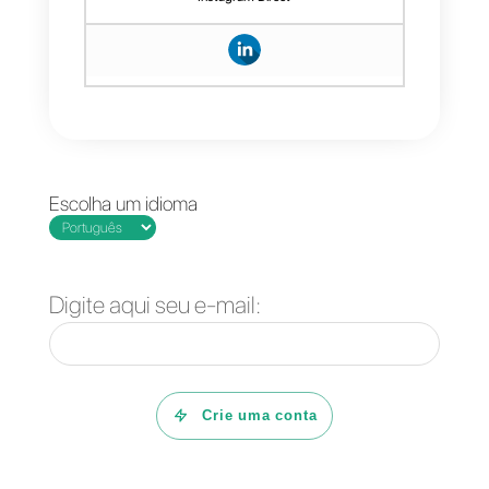
Para experimentar todas essas
funcionalidades, fazer que a
sua empresa gerencie melhor
seus clientes em diferentes
mercados e centralizar as
mensagens desde diferentes
canais de comunicação, você
pode
clicar aqui
.
Conclusão