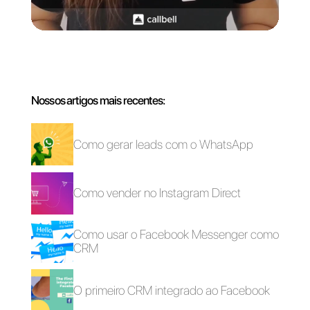
Si você quer criar uma conta e
descobrir como funciona essa
ferramenta.
Você pode clicar
aqui e criar uma conta grátis por
7 dias
.