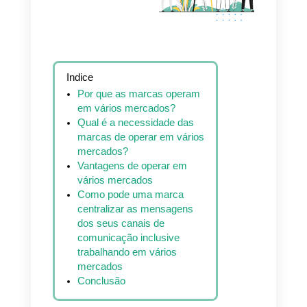
várias contas do
WhatsApp,
Facebook
Messenger,
Instagram Direct e
Indice
Por que as marcas operam
Telegram
em vários mercados?
Qual é a necessidade das
marcas de operar em vários
mercados?
Vantagens de operar em
vários mercados