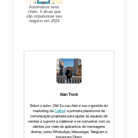
clientes de cada mercado que
gerencie a sua empresa, cada
colaborador terá seu próprio
usuário embora seja
gerenciada unicamente uma
conta por canal de
comunicação e por último,
também você vai ter a
possibilidade de conectar mais
de uma página do Facebook,
Instagram e WhatsApp.