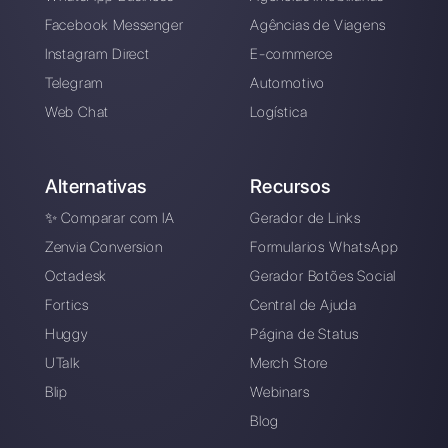
Alan Trovò
Sobre o autor: Olá! Eu sou Alan e sou o gerente do
marketing da
Callbell
. a primeira plataforma de
comunicação projetada para ajudar as equipes de
vendas e suporte a colaborar e se comunicar com os
clientes por meio de aplicativos de mensagens
diretas, como WhatsApp, Messenger, Telegram e
Instagram Direct
Escolha um idioma