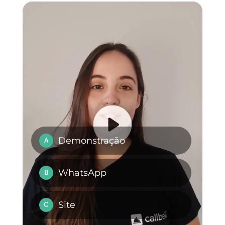
Em conclusão, as empresas
precisam centralizar suas
comunicações quando
trabalham em vários mercados
para manter a organização.
Neste sentido, a solução mais
conveniente e utilizar a
plataforma da Callbell para
gerenciar as mensagens de
cada mercado de forma
separada de maneira efetiva.