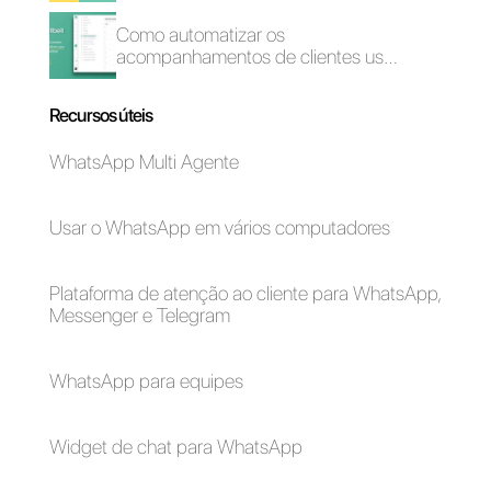
Vendas inbound com
Os 5 melhores sites
WhatsApp:
de Help Desk para
metodologia
empresas em
crescimento
Melhore seu
Como conectar o
atendimento ao
WhatsApp ao 123
cliente usando
Form Builder |
modelos do
Callbell
WhatsApp