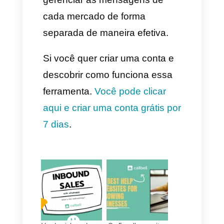
conta com múltiplas
funcionalidades que permitem a
times de venda, suporte e call
centers, gerenciar os leads e
conseguir mais vendas,
monitorar os clientes e
colaboradores, analisar as
métricas das mensagens da
empresa, automatizar
processos e conversações,
assim como também realizar
atividades de marketing como