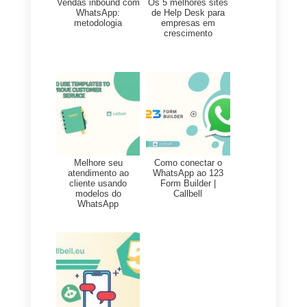
envios massivos de
mensagens e aplicar funis de
venda.
Como você pode ver, a
Callbell
é uma ferramenta super
completa para times de
venda, suporte e call centers
e com ela você pode criar
diferentes bandejas de entrada
de mensagens onde entrem os