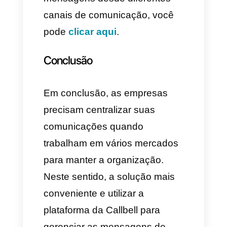
funcionando
.
A Callbell é uma ferramenta
web e móvel que permite às
empresas
centralizar e
gerenciar as mensagens
desde diferentes canais de
comunicação (WhatsApp,
Telegram, Instagram Direct e
Facebook Messenger) numa
única plataforma. A mesma