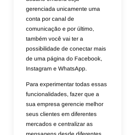
numa única plataforma, permita
dividir e separar as mensagens
por mercados e até por países,
mantendo o controle de cada
cliente de maneira efetiva.
Neste caso, falaremos da
Callbell
e como pode
ajudar a
gerenciar e centralizar as
mensagens sem importar a
quantidade de mercados com
que a sua empresa esteja