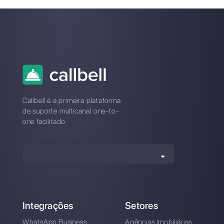
Automatize seus
chats: 5 dicas que
vão impulsionar seu
negócio em 2024