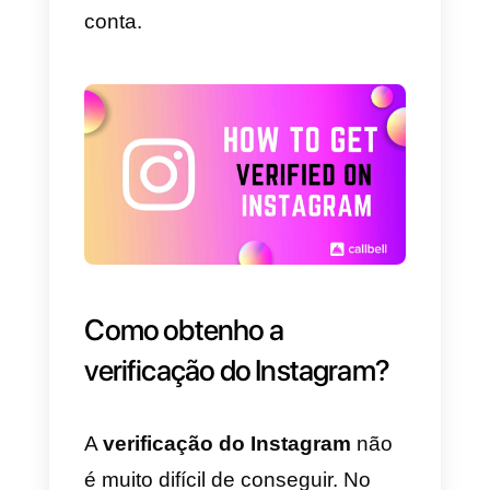
verificação da veracidade do seu
perfil.
Os
benefícios de obter um selo
azul
no Instagram são os
seguintes:
a) Aumentar a
credibilidade do
conteúdo
que você publica.
b) Melhorar a presença e
reputação da sua marca.