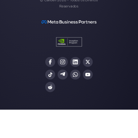
Nossos artigos mais recentes:
6 estratégias de baixo esforço para
fechar rapidam…
Como funcionam os canais do
WhatsApp (Pros e Contr…
Como conectar o WhatsApp ao Nuts
| Callbell
Estratégias de venda para WhatsA