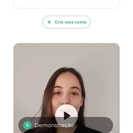
verificação do
Instagram?
Como vender no
Como adicionar o
Instagram Direct
WhatsApp ao
Instagram [Guia
2023]