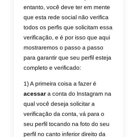
c) Ter uma marca segura e
confiável.
d) Acabar com as páginas
fraudulentas.
e) Oferecer maior status de sua
conta.