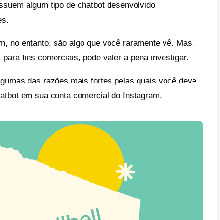
e
lere drasticamente seu atendimento ao clie
entar as vendas
tribua facilmente códigos de desconto e p
ação de leads sem intervenção
egre com ferramentas como sistemas de
enciamento de estoque
arato
bots são uma tecnologia amplamente utiliz
rmas.
Callbell
, Intercom, Facebook, Telegra
ivos bancários possuem algum tipo de chatb
icamente para eles.