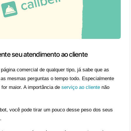
bots do Instagram, no entanto, são algo qu
 usa o Instagram para fins comerciais, pode 
rtigo, veremos algumas das razões mais fo
r no uso de um chatbot em sua conta comerc