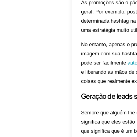
podem s
reduzin
sua efic
Além di
um clie
falando
enquant
para vo
Aumen