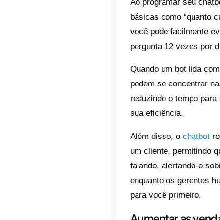
Acele
Se você
pessoas