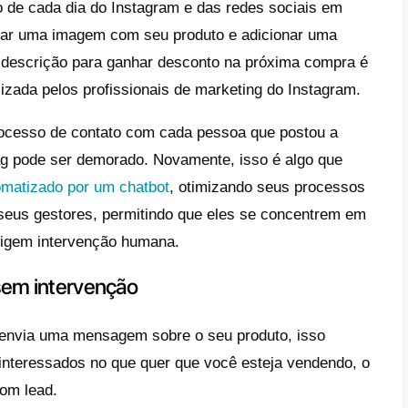
e concentrar nas consultas que precisam 
do o tempo para responder a cada pergunta 
iência.
sso, o
chatbot
registra automaticamente tod
nte, permitindo que você rastreie facilment
, alertando-o sobre possíveis problemas que 
o os gerentes humanos teriam que relatar
cê primeiro.
tar as vendas