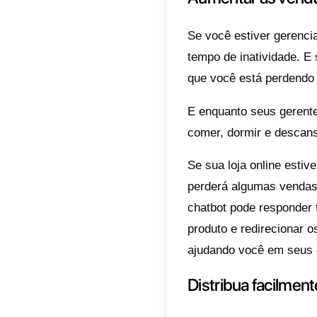
se sua 
pode se
Com a a
gerentes
Ao prog
básicas 
você po
pergunt
Quando 