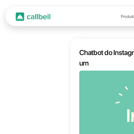
Chatbo
um