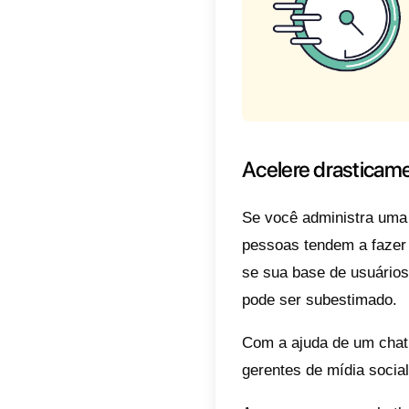
Os chat
se você
Neste a
investi