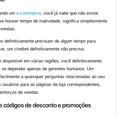
base de usuários for maior. A importância d
r subestimado.
juda de um chatbot, você pode tirar um po
 de mídia social.
ramar seu chatbot para responder a alguma
como “quanto custa {product}?”, “onde está o
de facilmente evitar que seus SMMs tenh
a 12 vezes por dia.
um bot lida com as perguntas mais fáceis 