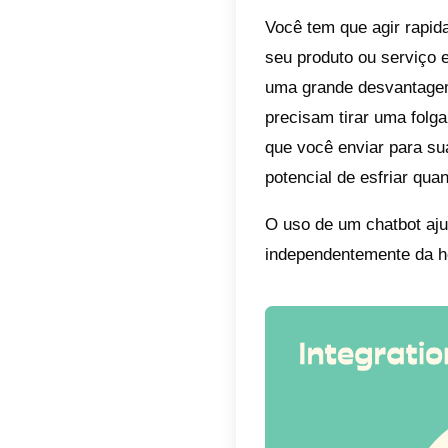
Se você
tempo d
que voc
E enqua
comer, 
Se sua l
perderá
chatbot
produto
ajudand