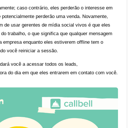
 estiver gerenciando um
e-commerce
, você
e inatividade. E se houver tempo de inativi
ê está perdendo vendas.
nto seus gerentes definitivamente precisa
dormir e descansar, um chatbot definitivame
oja online estiver disponível em várias reg
 algumas vendas se depender apenas de g
 pode responder facilmente a quaisquer per
 e redirecionar os usuários para as páginas
o você em seus esforços de vendas.