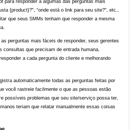
re drasticamente seu atendimento 
 administra uma página comercial de qualqu
 tendem a fazer as mesmas perguntas o te