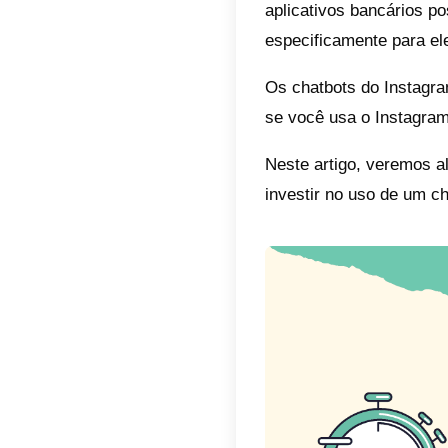
Índic
Ace
Aum
Dis
Ger
Int
ger
É b
Os chat
platafo
aplicat
especif