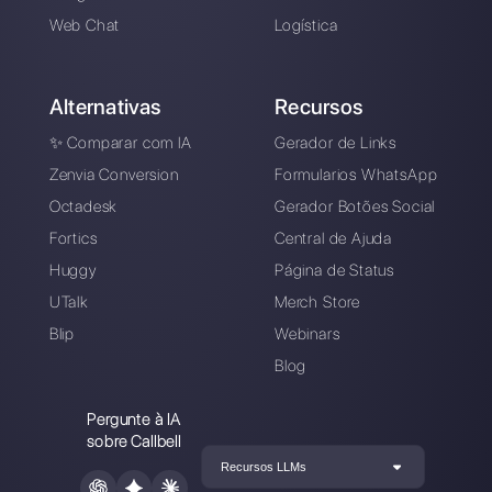
competitiv…
Como exportar contatos do Whats
11 técnicas para melhorar suas ven
com software…
Instagram Direct multi-agente: com
funciona
Recursos úteis
WhatsApp Multi Agente