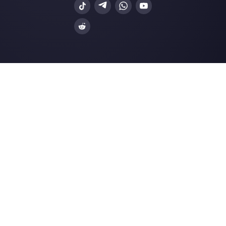
Callbell é a primeira plataforma
de suporte multicanal one-to-
one facilitado.
Integrações
Setores
WhatsApp Business
Agências Imobiliá