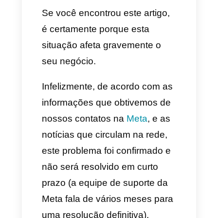
messaging campaigns using
WhatsApp Cloud API hosted
by Meta. (#3858161)
“
Este erro impede a criação de
novos anúncios no Facebook
ou Instagram que tenham como
opção CTA “WhatsApp”, para
todos os usuários que utilizam
o WhatsApp Cloud API.
Se você encontrou este artigo,