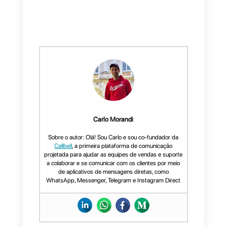
maioria dos BSPs atualmente
presentes no mercado não
pode oferecer, pois só integram
o WhatsApp Business Cloud
API.
Ao migrar sua conta do
WhatsApp API para o
Callbell
,
você poderá continuar gerando
anúncios deste tipo e, ao
mesmo tempo, aproveitar todas
as vantagens oferecidas por