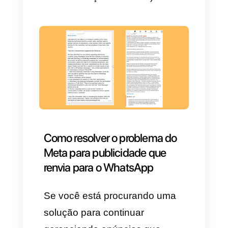
é certamente porque esta
situação afeta gravemente o
seu negócio.
Infelizmente, de acordo com as
informações que obtivemos de
nossos contatos na
Meta
, e as
notícias que circulam na rede,
este problema foi confirmado e
não será resolvido em curto
prazo (a equipe de suporte da