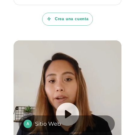
los regalos?
¿Cómo elegir un
buen regalo para
mis clientes sin
generar
pérdidas?