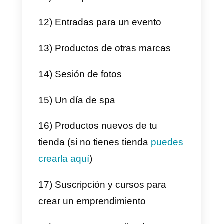
3) Arreglo con dulces navideños
4) Plantas navideñas
5) Una suscripción a
Callbell
6) Chocolates
7) Tazas personalizadas
8) Case para teléfono con los
colores de tu marca