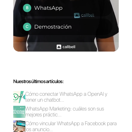
¿Los bots de
Cómo conectar
WhatsApp son la
WhatsApp a Pipefy |
mejor solución para
Callbell
tu empresa?
Cómo conectar
El arte de construir
WhatsApp a
relaciones con los
Typeform | Callbell
clientes de forma