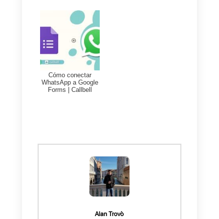
cada vez que necesiten algún
producto o servicio que ofrezca t
marca. Por lo que más que un
gasto extra será una inversión, u
gesto a través de un obsequio te
permitirá tener cercanía y fideliza
aún más a tus clientes!
Además, recuerda que la
atención que ofreces es esencial
para tus clientes y mucho más e
esta época del año. Por esto es