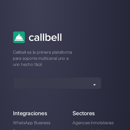
Alan Trovò
Sobre el autor: ¡Hola! Soy Alan y soy el gerente del
marketing en
Callbell
, la primera plataforma de
comunicación diseñada para ayudar a los equipos de
ventas y soporte a colaborar y comunicarse con los
clientes a través de aplicaciones de mensajería directa
como WhatsApp, Messenger, Telegram y Instagram
Direct