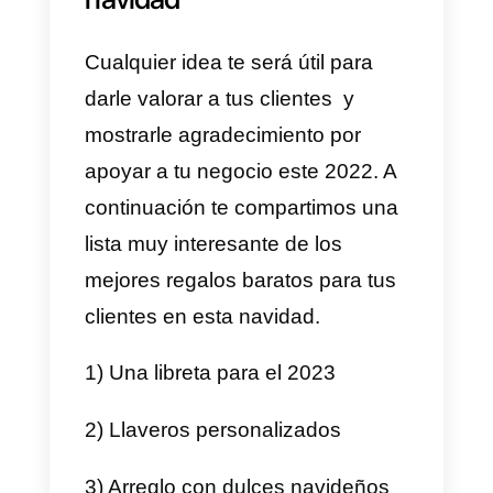
ofrecerles un regalo, en especial
en estas épocas navideñas, a
continuación te comentamos una
lista con
20 regalos baratos par
darle el valor que merecen tus
clientes más leales para
navidad 2022.
Regalos baratos y
originales para regalar en
navidad