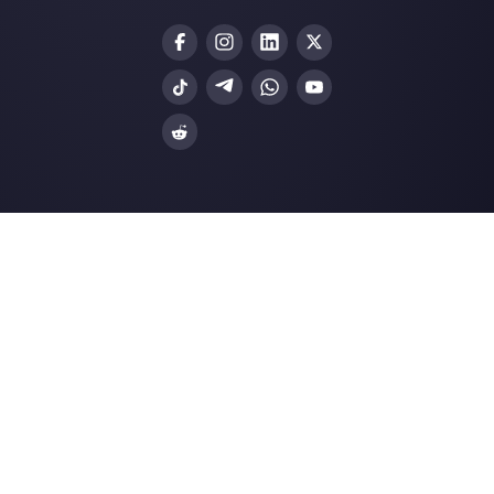
Nuestros últimos artículos:
Cómo conectar WhatsApp a OpenAI y
tener un chatbot…
WhatsApp Marketing: cuáles son sus
mejores práctic…
Cómo vincular WhatsApp a Facebook 
los anuncio…