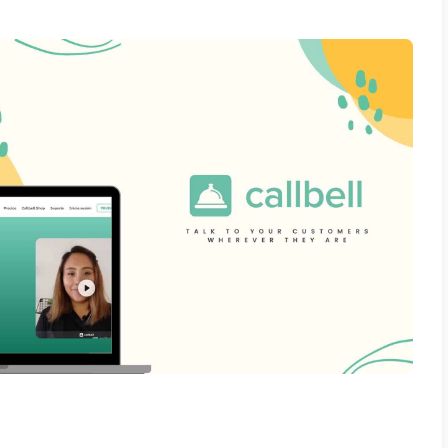
es una aplicación de ventas y marketing q
y sencillas de usas para la correcta gestión
entes incluyendo; gestión de campañas de ma
 al cliente, organización y desarrollo del t
además de actividades a fines y gestión de 
y importante que destacar es que Apptivo ti
 puede gestionar desde la misma y junto al 
puede ser una herramienta muy potente. Es
CRM, te permite automatizar las acciones d