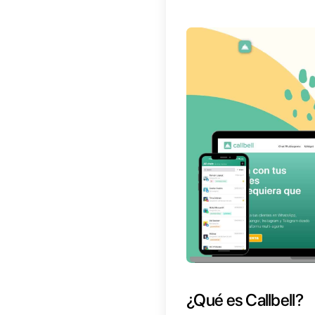
Apptivo
ideales 
los cli
atención
ventas 
Algo mu
todo se
Gsuite 
que un 