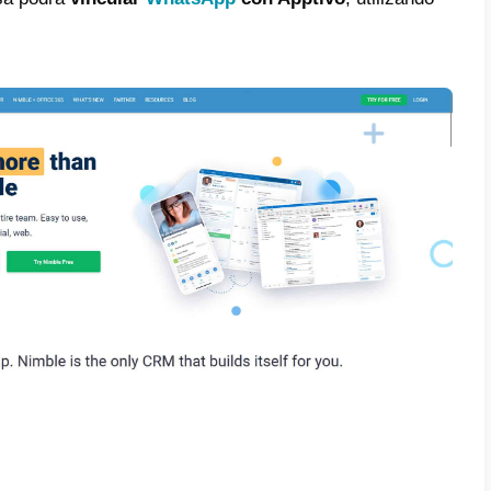
é es Callbell?
o integrar WhatsApp
pptivo
taría integrar y disfrutar de WhatsApp y Ap
r tus procesos de ventas?
stra API oficial es sumamente posible, par
 en
Callbell
y otra en
Apptivo
.
 forma tu empresa podrá
vincular
WhatsA
e Callbell