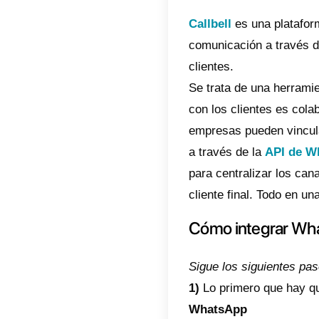
potente
Adicion
clientes
integra
su inter