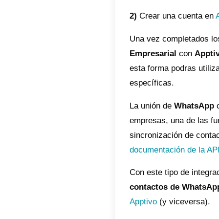
¿Qué e
Callbell