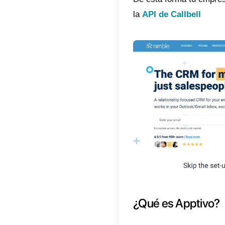
¿Qu
Cóm
a A
¿Te gus
resolve
Con nue
cuenta
De esta
la
API d