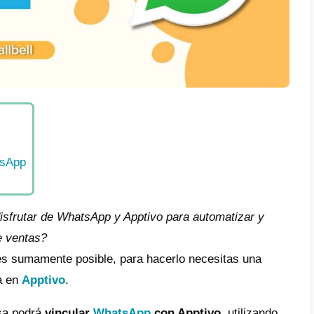
e
é es Apptivo?