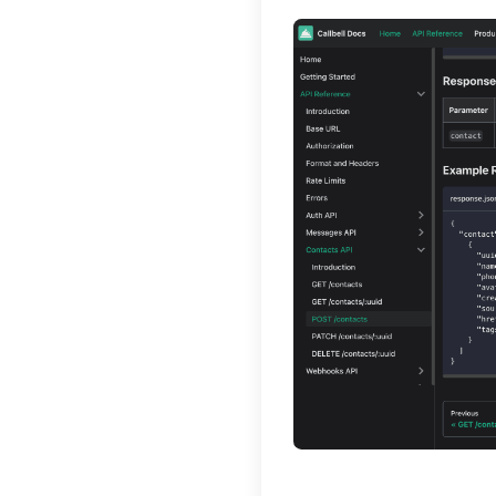
comunic
clientes
Se trata
con los 
empresa
a travé
para cen
cliente 
Cómo 