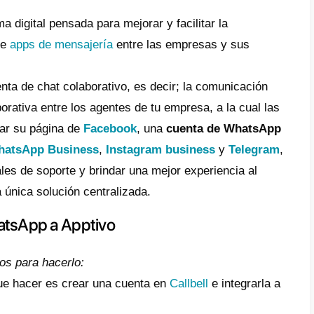
 ayudante de gestión de campañas y de clie
almente, esta aplicación te ayuda a mejora
, automatizar los envíos de email y notific
ciones con herramientas a fines que mejoran
faz es realmente intuitiva.