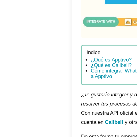
Indic
¿Qu