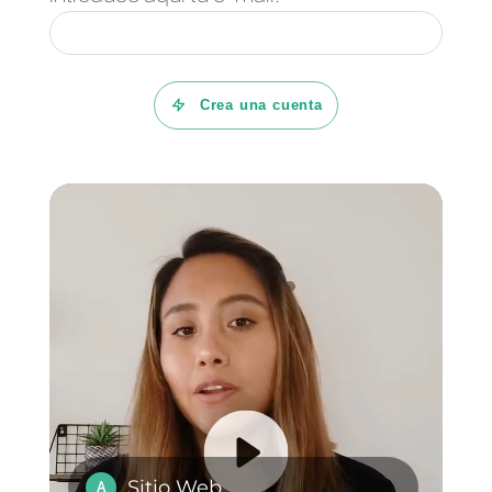
múltiples funcionalidades,
incluyendo conexión con base
de datos y Google Sheets,
estás en el lugar correcto.
Callbell
permite gestionar
conversaciones de WhatsApp,
Telegram, Instagram Direct,
Facebook Messenger y Web
Chat en un solo lugar. Facilita la
identificación y organización de