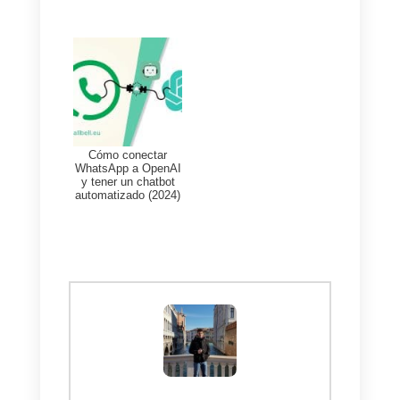
Es posible fusionar fórmulas
y variables de Callbell.
Chatbot VIP
En este caso el chatbot puede
detectar si el cliente pertenece
a una lista especial de clientes
y, en consecuencia, enviar a la
persona por un flujo diferente al
convencional.
Gift cards para tus clientes
En este caso, puedes decidir si