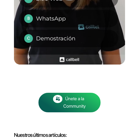
chats, ofrece envío masivo de
mensajes, métricas
especializadas y chatbots para
automatizar conversaciones.
Conecta el chatbot a diferentes
aplicaciones como Sheets,
Calendar, OpenAI y mucho
más.
Si buscas mejorar la
comunicación con tus clientes,
nuestro CRM para WhatsApp