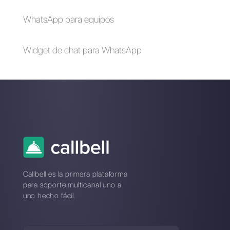
Cómo utilizar
WhatsApp
WhatsApp para e-
Marketing: cuáles
commerce
son sus mejores
prácticas?
Cómo conectar
WhatsApp a OpenAI