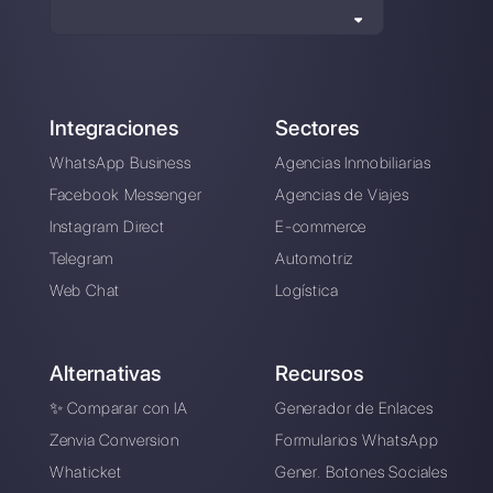
y tener un chatbot
automatizado (2024)
Alan Trovò
Sobre el autor: ¡Hola! Soy Alan y soy el gerente del
marketing en
Callbell
, la primera plataforma de
comunicación diseñada para ayudar a los equipos de
ventas y soporte a colaborar y comunicarse con los