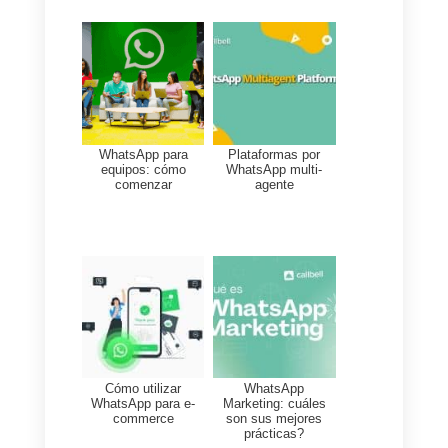
En Google Sheets es
importante nombrar las
columnas que queremos
llenar.
Ten en cuenta que cada vez
que el chatbot llegue a la
opción de Google Sheets,
se agregará una nueva línea
a la base de datos y el bot
continuará con su flujo.