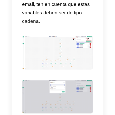
presenta, etc.
Estas variables debemos
configurarlas en el bot para que
recojan los datos que los
usuarios nos envían y luego ser
insertadas en el Google Sheets.
Primero, creemos un bot que
recoja valores simples como
Nombre, dirección y el email:
Primero creamos el
chatbot