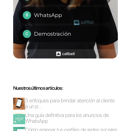
¿Qué es TikTok?
¿Qué estrategias
puedo utilizar
para vender en
TikTok?