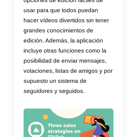
parecer sus creadores sabían
exactamente lo que estaban
haciendo. Su crecimiento tambié
ha tenido una velocidad
alarmante. Según portales
chinos, la aplicación ya tiene má
de
130 millones de usuarios
activos diarios
.
En pocas palabras.
TikTok
es un
app que permite crear, editar y