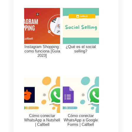
Como mencionamos en el inicio
de este artículo. Existe una
herramienta que puede ayudarte
a mejorar y facilitar las ventas en
TikTok. Esta herramienta hace
posible el controlar los mensajes
que llegan a tu cuenta. Es tan
fácil como redirigir todos estos
mensajes a tu
WhatsApp
Business y
Callbell
interceptara