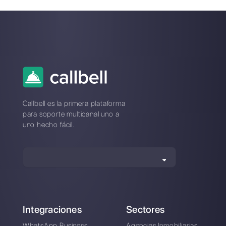
Como construir un
chatbot de
WhatsApp Business
sin utilizar código?