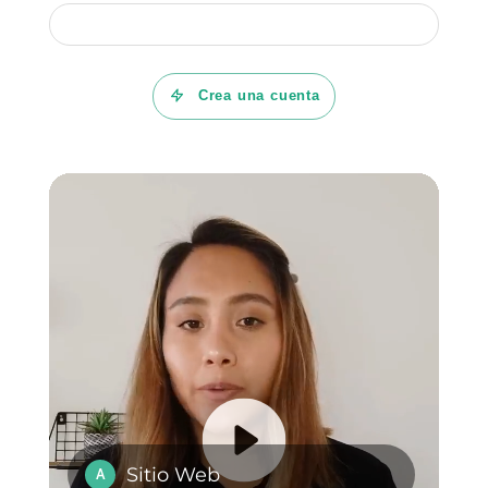
Callbell puede ser la solución
.
Si deseas conocer más la
herramienta de
Callbell
y como
puede ayudarte a mejorar los
procesos comunicativos con tus
clientes,
puedes dar clic aquí
.
Preguntas Frecuentes