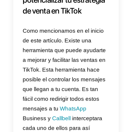
tienda. Ten presente que la
creatividad siempre será tu mejor
amiga, verás que poco a poco tu
cuenta ira creciendo de forma
balanceada.
3) Incorpora influencers de
TikTok en tu campaña
Los
influencers
siempre han
existido en todas las redes
sociales y
TikTok
no es la