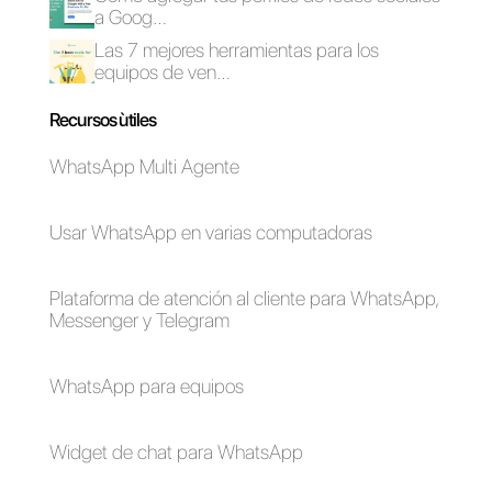
Instagram Shopping:
¿Qué es el social
como funciona [Guía
selling?
2023]
Cómo conectar
Cómo conectar
WhatsApp a Nutshell
WhatsApp a Google
| Callbell
Forms | Callbell