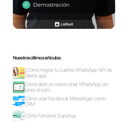
Preguntas Frecuentes
Cuáles son las 7
herramientas
para
emprendedores
que te ayudaran a
gestionar tu
negocio?