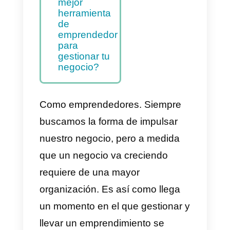
negocio?
Tips
indispensabl
es para
mejorar la
gestión de tu
negocio
Cuál es la
mejor
herramienta
de
emprendedor
para
gestionar tu
negocio?