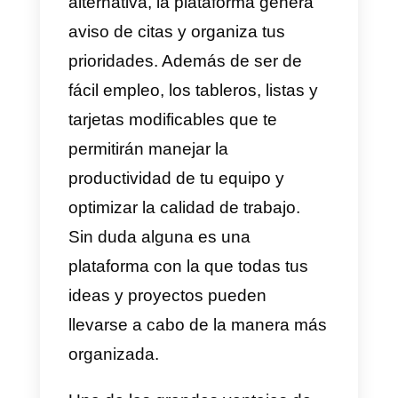
reciente lanzamiento de su
CRM
y su
API
pública.
Mailchimp
Esta
plataforma multiusos
puede
resultar de difícil uso para
quienes tienen una empresa
emergente. Se trata de una
herramienta potente que
centraliza tus contenidos, entre
sus funciones encuentras: