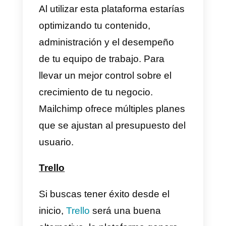
6) CRM integrado dentro de la
plataforma
7) API pública
8) App móvil
muy estable
Aunque
Callbell
no tiene mucha
integraciones, se encuentran
constantemente mejorando y
creando nuevas herramientas
que te ayudaran con tu negocio.
Un buen ejemplo de esto es el