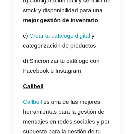
Es una plataforma con la que
podrás.
Crear tu tienda virtual
desde cero,
administrar tu
negocio
de manera adecuada y
tener un mejor rendimiento. La
plataforma te permite monitorizar
el historial de pedidos para
optimizar la forma en la que se
realiza el seguimiento de tus
ventas.
Desde
Callbell Shop
puedes