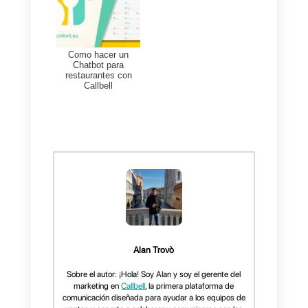
Cuál es la mejor
herramienta de
emprendedor para
gestionar tu negocio?
Callbell
es la única herramienta
que te permite
centralizar todos
los mensajes
de
WhatsApp
Business
,
Facebook Messenger
Instagram Direct y Telegram
en