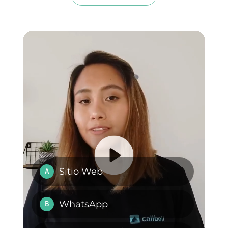
comunicación hasta la gestión d
los equipos de venta, soporte y
atención al cliente. La misma
cuenta con
CRM
integrado,
API
pública,
Routing automático
y
muchas más herramientas que
ayudan a los equipos a realizar
un trabajo impecable.
Si quieres saber y conocer más
sobre Callbell
,
da clic aquí.