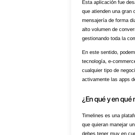
mensaj
Band
Inte
Autom
Mens
Inte
Análi
Estas 
una at
hacer 