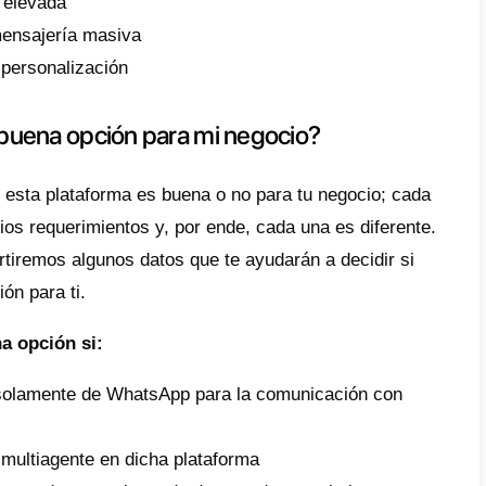
e sentido, podemos decir que Timelines es
ogía, e‑commerce, tiendas en línea, empresa
ier tipo de negocio que reciba muchos mens
mente las apps de mensajería para responder
ué y en qué no ayuda timelines a 
nes es una plataforma muy interesante para
eran manejar un servicio al cliente eficient
ener muy en cuenta que no todo lo que brill
orma hay cosas buenas y malas, y caracterí