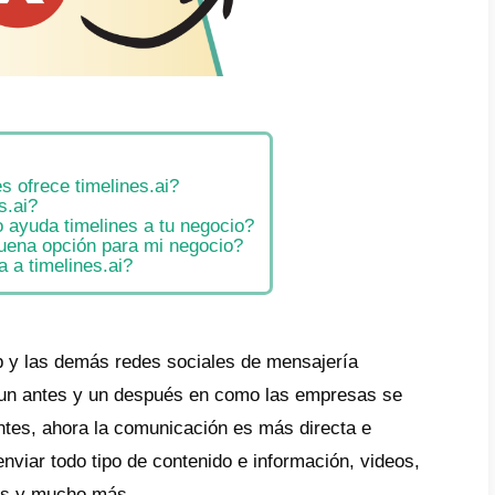
e
é funcionalidades ofrece timelines.ai?
ién usa timelines.ai?