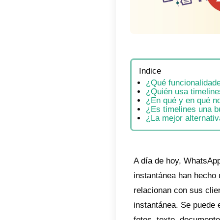
Indic
¿Qu
¿Qu