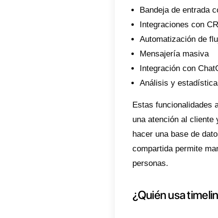
esta t
profes
servici
el día 
Timeli
¿Qué 
Entonc
negoci
funcion