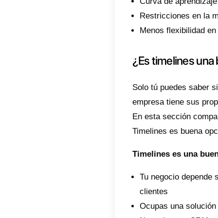
En est
tecnol
cualqu
activa
¿En q
Timeli
que qui
debes t
plataf