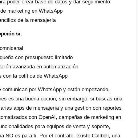
r a tu negocio.
as
ión centralizada de WhatsApp
gración con CRM y automatización
o de mensajes masivos
orial y seguimiento de conversaciones
uestas automáticas
sis y reportes detallados
tajas