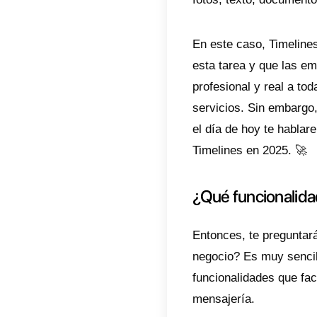
¿En
¿Es
¿La
A día 
instan
relaci
instant
fotos,
En este