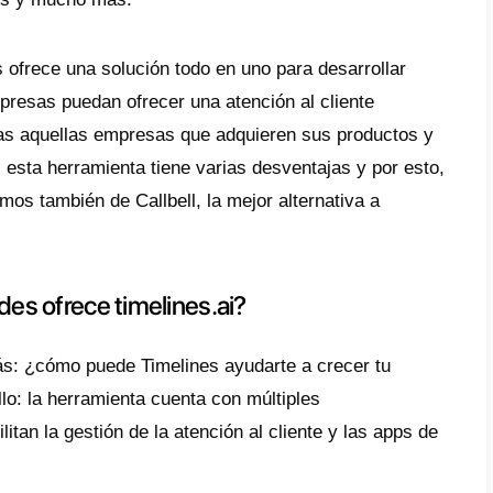
 qué y en qué no ayuda timelines a tu nego
 timelines una buena opción para mi negoc
 mejor alternativa a timelines.ai?
de hoy, WhatsApp y las demás redes social
tánea han hecho un antes y un después en
onan con sus clientes, ahora la comunicació
ánea. Se puede enviar todo tipo de contenid
 texto, documentos y mucho más.
 caso, Timelines ofrece una solución todo e