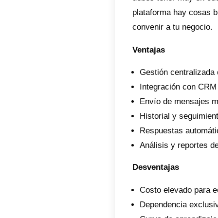
compar
person
¿Quié
Esta ap
que at
mensaj
alto v
gestion