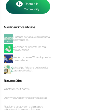
cio?
io?
es de mensajería
 como las empresas se
n es más directa e
o e información, videos,
n uno para desarrollar