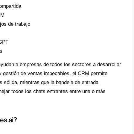
area y que las empresas puedan ofrecer una 
ional y real a todas aquellas empresas que 
os. Sin embargo, esta herramienta tiene var
de hoy te hablaremos también de Callbell, la
nes en 2025. 🚀
funcionalidades ofrece timelines.
es, te preguntarás: ¿cómo puede Timelines 
o? Es muy sencillo: la herramienta cuenta c
alidades que facilitan la gestión de la atenc