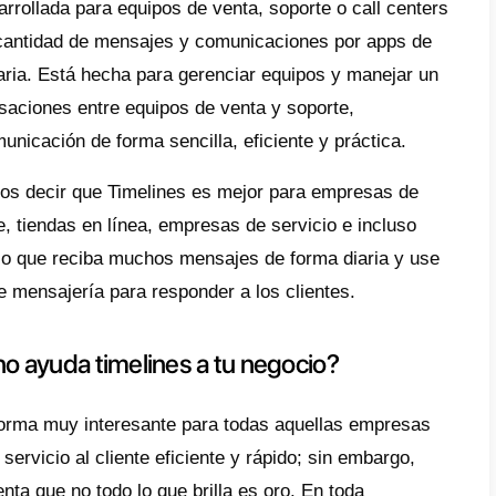
ería.
eja de entrada compartida
graciones con CRM
atización de flujos de trabajo
ajería masiva
gración con ChatGPT
sis y estadísticas
funcionalidades ayudan a empresas de todos
ención al cliente y gestión de ventas impec
una base de datos sólida, mientras que la b