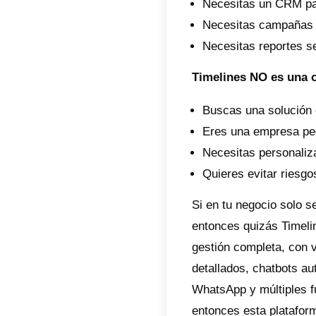
conveni
Ventaj
Gest
Inte
Enví
Hist
Resp
Análi
Desven