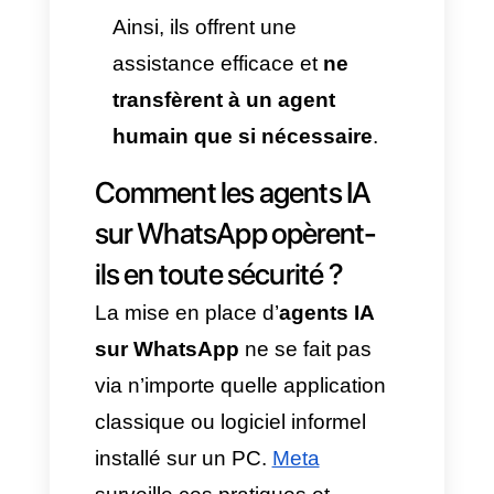
une option valide »
. À ce
stade, l’interaction se fige, le
client abandonne et la vente
est perdue.
L’Agent IA sur WhatsApp :
Il
peut être personnalisé sur
des modèles
conversationnels avancés et
du machine learning.
Cependant, il est nécessaire
de lui attribuer des bases qui