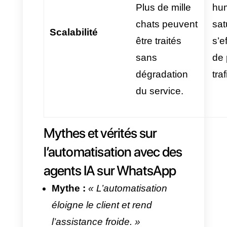
Critère à
Avec Agen
évaluer
IA
Ventes et
support en
Disponibilité
continu.
horaire
Disponible
24h/24, 7j/