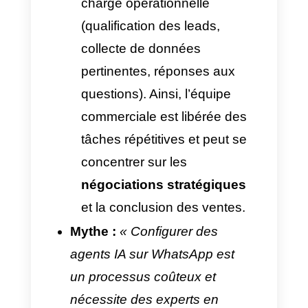
Centralisée.
existe un
enregistre
complet et
Traçabilité
détaillé de
opérationnelle
données
depuis
l’interface
multi-agent