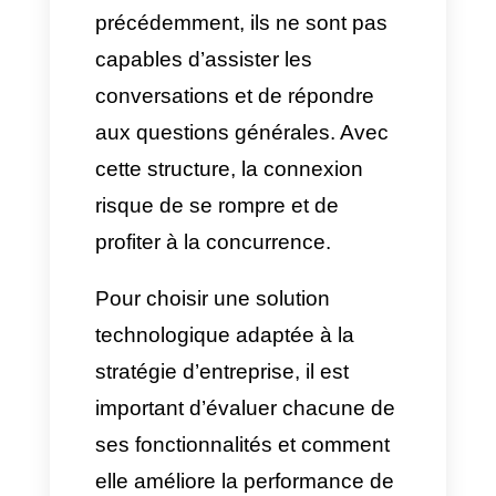
disponible. Avec les
agents IA
sur WhatsApp
, le risque de
perdre ce lead disparaît.
L’assistant virtuel déjà entraîné
demande alors au client des
informations de base, vérifie
son budget, lui indique les
caractéristiques du bien et
valide en temps réel s’il est
encore disponible. Si c’est
vraiment un client potentiel, un