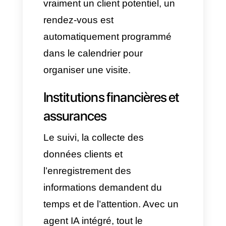
probabilités d’achat.
Mythe :
« Mettre en place l’IA
sur WhatsApp signifie se
passer complètement de
l’équipe humaine. »
Vérité :
L’IA n’est pas un
substitut au talent humain,
elle aide à renforcer ses
performances. L’agent
prend en charge 70% de la