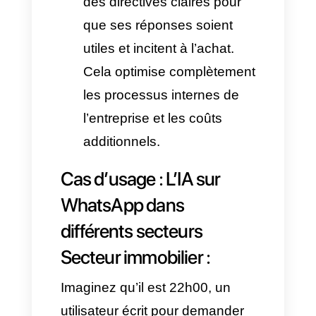
Mythes et vérités sur
l’automatisation avec des
agents IA sur WhatsApp
Mythe :
« L’automatisation
éloigne le client et rend
l’assistance froide. »
Vérité :
Les
agents IA sur
WhatsApp
comprennent le
contexte et leur interaction est
très naturelle. Pour