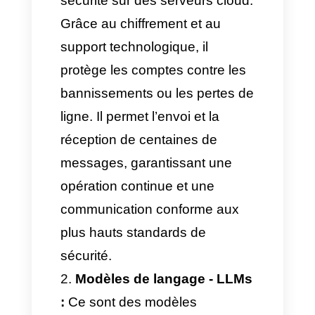
analysent le contexte et
détectent le niveau d’urgence
ou de frustration du client.
Ainsi, ils offrent une
assistance efficace et
ne
transfèrent à un agent
humain que si nécessaire
.
Comment les agents IA
sur WhatsApp opèrent-
ils en toute sécurité ?