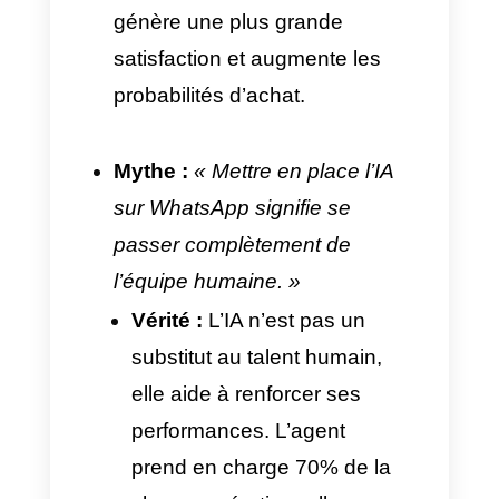
Interprète
complètem
l’intention 
l’utilisateur.
Compréhension
Comprend
de l’utilisateur
textes,
images,
audios et
documents