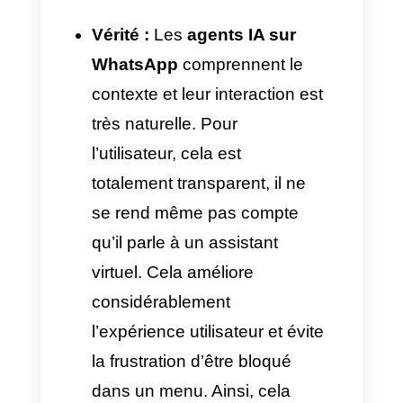
Immédiat.
Fournit des
Délai de
réponses
réponse
précises e
quelques
secondes.