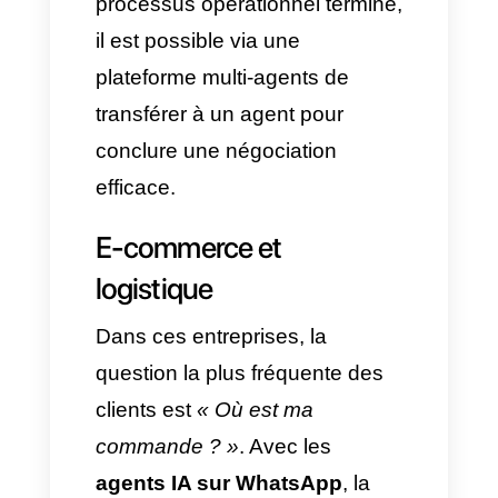
agents IA sur WhatsApp est
un processus coûteux et
nécessite des experts en
développement de code »
.
Vérité :
Avec l’aide d’un
fournisseur comme
Callbell
,
l’intégration de l’API
Officielle permet de rendre
ce processus rapide et
intuitif. Les entreprises
peuvent créer et