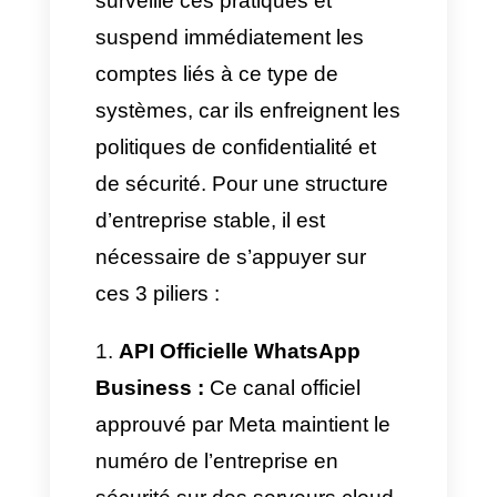
lui indiquent
comment et quoi
répondre
. Cet assistant virtuel
ne dépend pas de variables
prédéfinies et n’oblige pas
l’utilisateur à sélectionner une
multitude d’options qui
n’aident pas à sa demande.
De plus, les
agents IA sur
WhatsApp
comprennent
l’intention derrière le
message, interprètent,