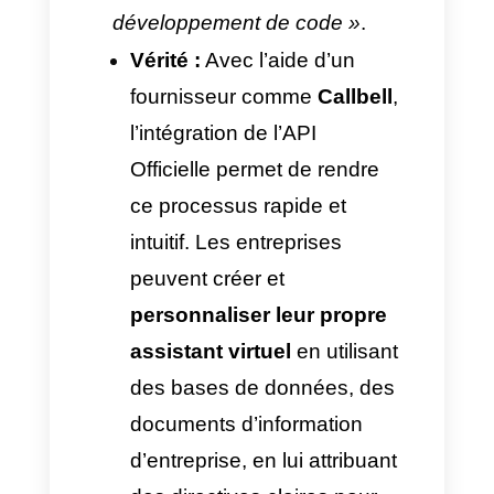
Très
performant
Plus de mil
chats peuv
Scalabilité
être traités
sans
dégradatio
du service.