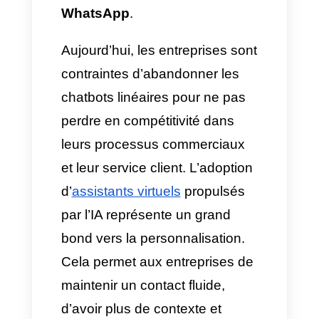
solutions rapides aux clients.
Un système rigide avec de
longs menus, des boutons, des
liens et des réponses
robotisées freine la fluidité de la
communication et réduit la
conversion. Face à cette limite,
le marché a évolué et a fait
émerger un besoin clé :
l’intégration des
Agents IA sur
WhatsApp
.