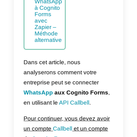
intégrer
WhatsApp
à Cognito
Forms –
Méthode
principale
Comment
intégrer
WhatsApp
à Cognito
Forms
avec
Zapier –
Méthode
alternative