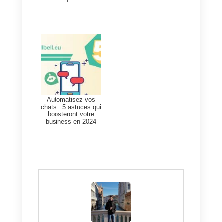
l’utilisation de Zapier est la facilité
et la rapidité avec lesquelles
l’intégration peut être effectuée.
Cependant, il est important de
noter qu’un inconvénient potentie
est le coût associé à son
utilisation.