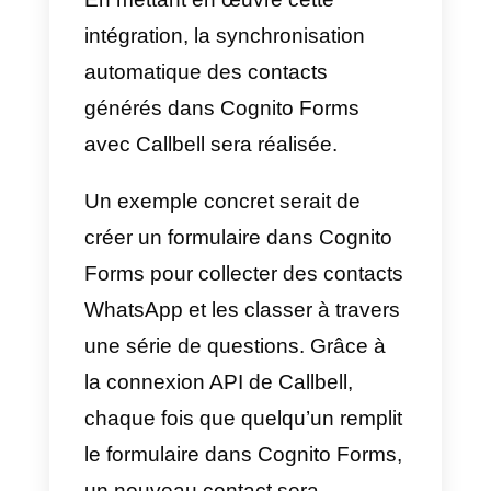
communication utilisées.
Comment intégrer
WhatsApp à Cognito
Forms – Méthode
principale
Si vous ne l’avez pas déjà fait,
vous devez d’abord:
1) Créer un compte
Callbell
et
intégrer
API de WhatsApp