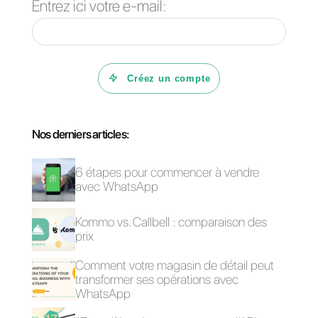
besoins et leurs préférences, ce
qui est essentiel pour fournir un
meilleur service.
Si vous ne l’avez pas déjà fait,
vous devez d’abord :
1) Créer un compte
Callbell
et
intégrez-le à WhatsApp
2) Créer un compte
Cognito
Forms