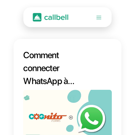
Comment
connecter
WhatsApp à
Cognito Forms |
Callbell