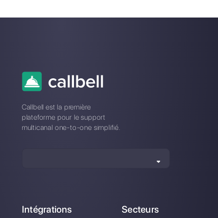
Qu'est-ce que
Cognito Forms?
Comment
intégrer
WhatsApp à
Cognito Forms
avec Zapier?