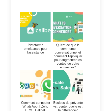
est automatiquement créée dans
l’outil de gestion de projet.
Si vous n’avez pas la capacité o
souhaitez gagner du temps sur le
déploiement, une autre option
consiste à utiliser le
intégration
officielle de Callbell avec Zapier
pour connecter WhatsApp à
Cognito Forms. L’un des
avantages les plus importants de