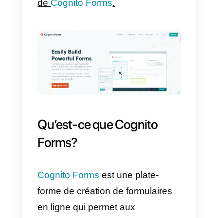
Dans cet article, nous
analyserons comment votre
entreprise peut se connecter
WhatsApp
aux Cognito Forms
,
en utilisant le
API Callbell
.
Pour continuer, vous devez avoir
un compte
Callbell
et un compte
de
Cognito Forms
.