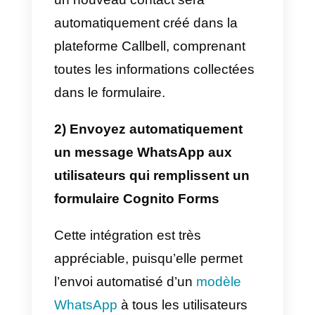
Business
2) Créer un compte
Cognito
Forms
.
Après avoir terminé le processus
de configuration, vous aurez
accès au
Documentation de l’API
Callbell
pour intégrer votre
compte WhatsApp professionnel
à Cognito Forms selon vos
besoins.