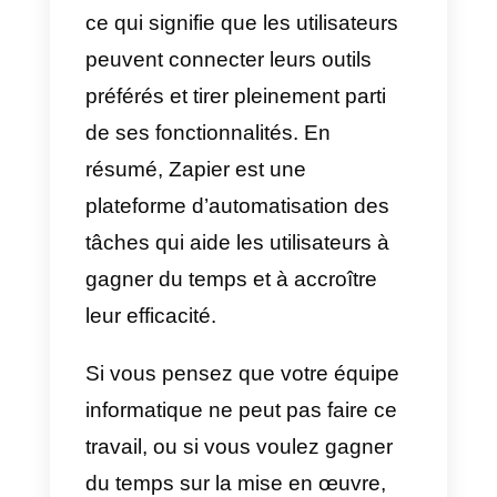
documentation de l’API Callbell
consacrée aux contacts.
Il sera ainsi possible, par
exemple, de synchroniser
automatiquement les
contacts
WhatsApp
générés dans
Callbel
avec la section des
contacts d’
Odoo
(et viceversa).
Comment intégrer
WhatsApp dans Odoo