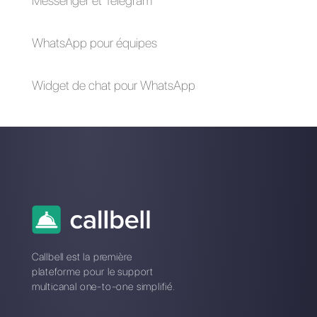
Ce qu'est l'API de
Comment connecter
Callbell et comment
WhatsApp à
elle fonctionne
Salesforce | Callbell