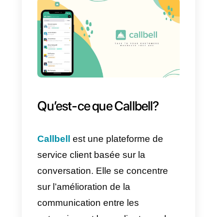
fonctionnalités de gestion de
projets, ressources humaines,
marketing comptabilité, inventaire
etc. :
Ce CRM comprend une
application pour gérer chaque
nécessité de l’entreprise dans to
business. Il nous apporte aussi,
des statistiques spécialisés, du
support client, une interface
simple et centrées sur les ventes.