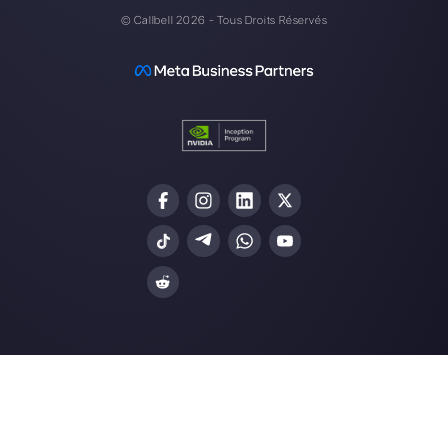
Créez un compte
Nos derniers articles:
Comment créer un lien avec votre
numéro WhatsApp [Guide 2024]
Est-il possible d’intégrer WhatsApp
Zopim?
Chatbot Instagram: pourquoi vous e