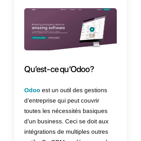
peuvent
relier
WhatsApp
à
Odoo,
en utilisant
l’API Callbell
.
Pour que cela soit possible, vous
devez remplir deux conditions
fondamentales, la première étant
d’avoir un compte
Callbell
et la
seconde, un compte
Odoo
.