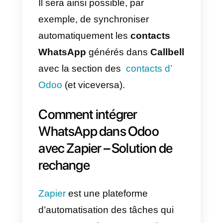
WhatsApp à Odoo –
Méthode principale
Pour ce faire, il suffit de suivre les
étapes suivantes:
1) Créez un compte dans
Callbell
et intégrez
WhatsApp
.
2) Créez un compte dans
Odoo
.
Une fois ces tâches effectuées,
vous pouvez commencer à