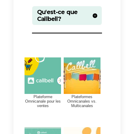
Grâce à l’intégration
Callbell –
Odoo
par l’intermédiaire de
Zapier
, les entreprises peuvent
créer automatiquement de
nouveaux contacts dans Odoo
en utilisant les
Webhooks de
Callbell
et également mettre à
jour les informations de contact