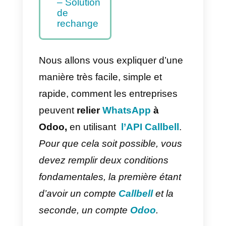
à Odoo –
Méthode
principale
Comment
intégrer
WhatsApp
dans Odoo
avec Zapier
– Solution
de
rechange
Nous allons vous expliquer d’une
manière très facile, simple et
rapide, comment les entreprises