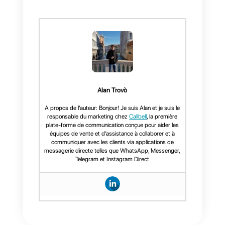
qui suit:
1) Créez un compte sur
Callbell
e
intégrez
WhatsApp
.
2) Créer un compte
Odoo
.
3)
Créez un compte
Zapier.
Une fois ces étapes franchies, il
ne vous restera plus qu’à relier
Callbell
et
Odoo
à
Zapier
et à
programmer les «
zaps
»