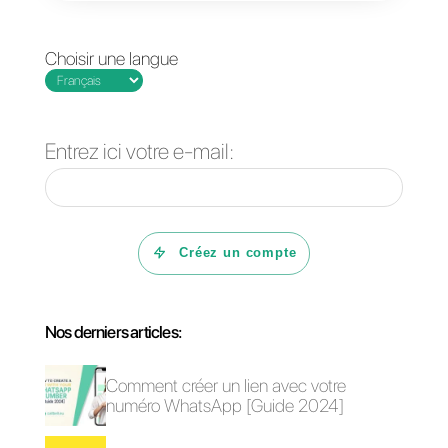
nécessaires aux opérations que
vous souhaitez.
Questions Fréquentes
Qu'est-ce qu'
Odoo?
Qu'est-ce que