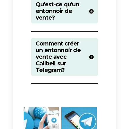
de conversation
» depuis la page
de configuration de ton compte
Callbell, ensuite faire un clic sur l
bouton «
Creer un funnel
».
Attribue un nombre à l’étape du
funnel (par exemple « premier
contact »), un emoji, un numéro
d’ordre et enregistrer.
Répétez les étapes antérieures
pour ajouter les autres étapes à