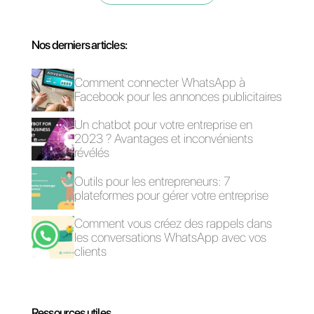
Questions Fréquentes
Qu'est-ce qu'un
entonnoir de
vente?
Comment créer
un entonnoir de
vente avec
Callbell sur
Telegram?