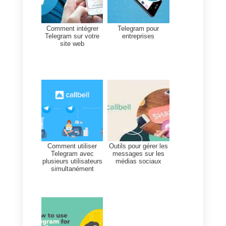
ton funnel de vente (
par exempl
2. Démonstration 3. Suivi 4.
Fermeture, etc.
).
Conclusion
A travers l’intégration de
Callbell
Telegram, vous pouvez créer un
système automatisé qui vous
permettra de guider les clients
potentiels à travers les différente
étapes du funnel de vente.