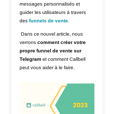
réseaux sociaux est très
innovateur. En plus, ils peuvent
même aussi utiliser des outils
comme
Callbell
avec ses
fonctionnalités de funnel donner
plus de potentiel à votre
stratégi
de marketing
.
Un des avantages de Telegram
est qu’il te permet d’automatiser
une grande partie du processus