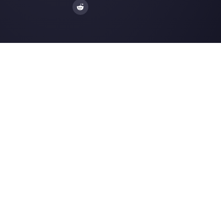
Créez un compte
Nos derniers articles:
Comment connecter WhatsApp à
Facebook pour les annonces publicit
Un chatbot pour votre entreprise en
2023 ? Avantages et inconvénients
révélés
Outils pour les entrepreneurs: 7
plateformes pour gérer votre entrepr