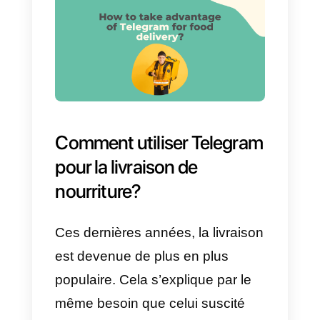
messagerie
axée sur la rapidité,
l’innovation et la sécurité. Il est
très rapide, simple,
multifonctionnel pour les groupes
et les communautés, sécurisé et
gratuit. Telegram peut être utilisé
sur tous vos appareils en même
temps. Cela crée un avantage
considérable par
rapport à
WhatsApp
. Les messages se
synchronisent de manière