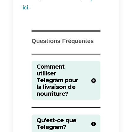
2) Ensuite, vous devrez intégrer
votre compte
Telegram
à
Callbel
et effectuer les configurations
nécessaires en
suivant ces
guides
.
3) Une fois que vous avez
configuré et intégré votre compte
Telegram à
Callbell
. Nous
devons aller dans les paramètres
de
Callbell
et cliquer sur le
routage automatique.