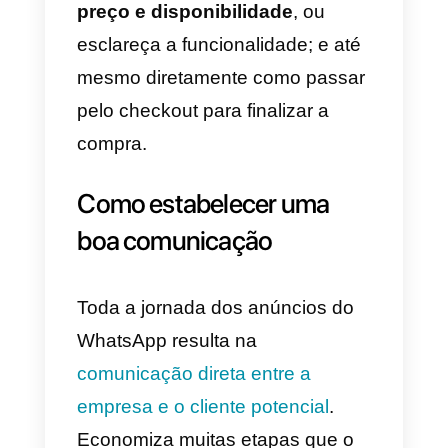
padrão.
14) Mais tarde, você pode criar
modelos de mensagens para qu
os usuários tenham um guia. Aqu
você escolherá uma saudação e
perguntas frequentes.
15) Salve e publique o anúncio.
Considere que
Facebook
lhe
dará
uma prévia do seu