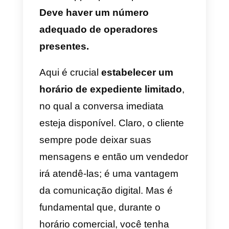
anúncio. Se a campanha for boa
e a forma da mensagem for boa,
ela chamará a atenção e
incentivará mais clientes em
potencial.
O outro problema está nas
mensagens escritas que você
configura. Eles devem ser
precisos
e encurtar o máximo
possível em palavras o que você
e o cliente desejam comunicar,