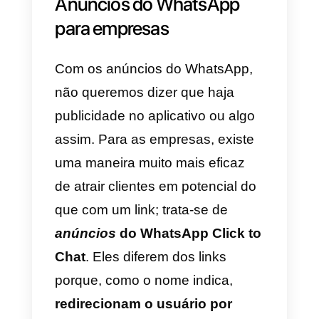
o código internacional, sem
sinais, caracteres especiais ou
zeros à esquerda. Também é
possível definir uma mensagem
padrão facilmente; as
instruções
detalhadas
estão na página do
WhatsApp.
Isso é útil para negócios e
usuários, sim. Mas é insuficiente
no marketing digital, para o qual