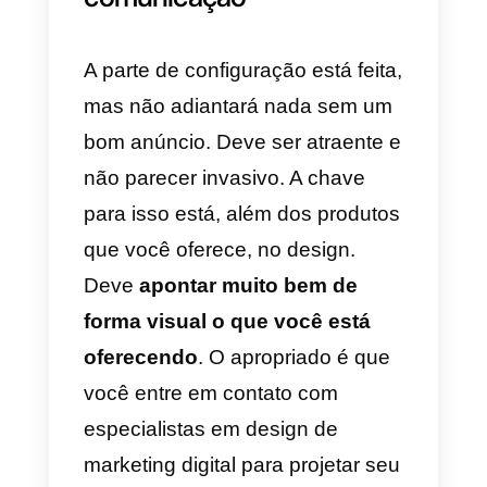
6) Configure o
Test A/B
, caso
queira fazer uma análise. E
continue na próxima página.
7) Em tipo de anúncio, selecione
Click to Message
.
8) Nos aplicativos de mensagens
selecione apenas WhatsApp.
9) Na seção Contas, escolha a
página do Facebook e o número