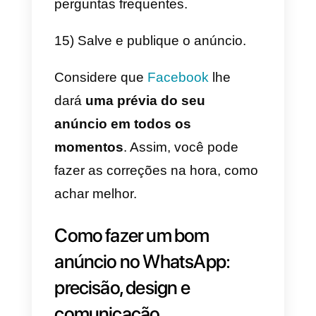
verde.
3) Selecione que o objetivo da
campanha é Mensagens.
4) Edite o nome e os detalhes da
campanha.
5) Ressalte que a campanha não
tem nada a ver com conteúdo
especial (não está relacionada a
questões sociais ou políticas).