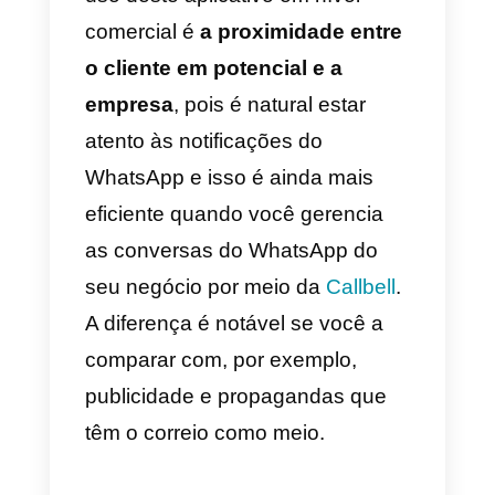
também para as empresas, que
eliminaram essa barreira que
impedia o imediatismo na
interação.
Outro benefício é que há
comunicação direta e
resumida
. O potencial cliente, ao
clicar, verá uma mensagem pré-
determinada que você poderá
enviar automaticamente ao inseri