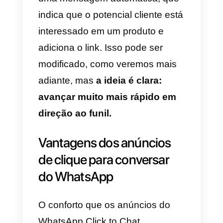
no Facebook, em
Spotify
ou no
TikTok . Pergunta que um usuári
interessado pode clicar nele e
iniciar o chat com a empresa. O
formato do anúncio com um
produto ou serviço estimula uma
interação natural por parte do
usuário:
o cliente quer
perguntar sobre o que acabou
de ver no anúncio.
Esta chamada à ação está