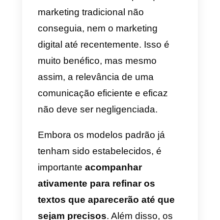
anúncio em todos os
momentos
. Assim, você pode
fazer as correções na hora, com
achar melhor.
Como fazer um bom
anúncio no WhatsApp:
precisão, design e
comunicação
A parte de configuração está feita