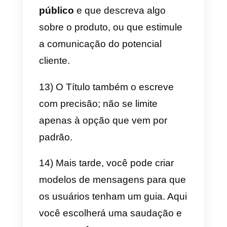
tem permissão de
administrador em sua página
do Facebook
. Estas instruções
são as mesmas para usar no
WhatsApp Business ou
API do
WhatsApp
.
1) Você irá para a seção
Gerenciador de Anúncios do
Facebook.
2) Crie um novo anúncio no botã