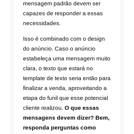
multimídia que terá.
12) Escreva um Texto Principal
que tenha um
gancho com seu
público
e que descreva algo
sobre o produto, ou que estimule
a comunicação do potencial
cliente.
13) O Título também o escreve
com precisão; não se limite
apenas à opção que vem por