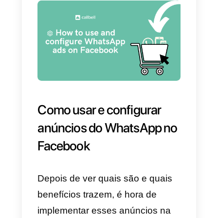
o anúncio. Isso já dará à empres
um guia para começar com a
orientação que será dada ao
usuário.
A possibilidade de
tornar esses
anúncios visíveis no Facebook
implica um alcance importante
.
Fazer com que a publicidade se
destaque sem parecer intrusiva,
em mídias em que a rolagem
constante e o consumo