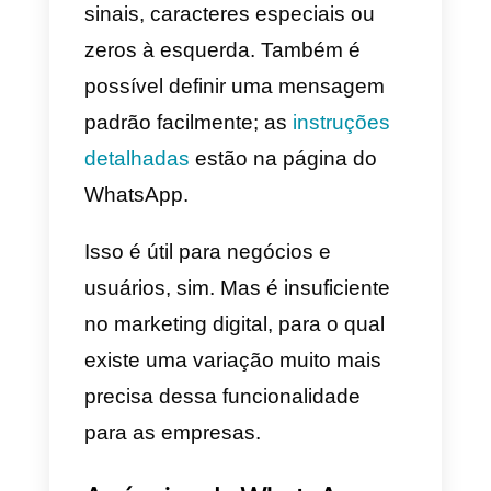
foi adicionado
, usando um link
wa.me
. Esse recurso é chamado
de Click to Chat. Deve-se dizer
que o link será irrepetível,
portanto, não haverá confusão d
qualquer tipo.
A fórmula para fazer o link é
simplesmente: wa.me/<number>.
Neste caso, <
number
> refere-se
ao número de telefone que
temos, que deve ser escrito com