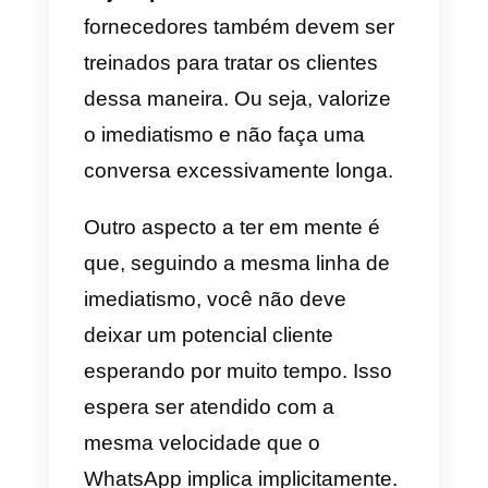
mas não adiantará nada sem um
bom anúncio. Deve ser atraente 
não parecer invasivo. A chave
para isso está, além dos produto
que você oferece, no design.
Deve
apontar muito bem de
forma visual o que você está
oferecendo
. O apropriado é que
você entre em contato com
especialistas em design de
marketing digital para projetar se