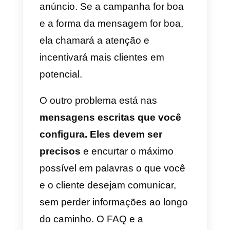
do WhatsApp que você vai usar.
10) Na programação e detalhes,
configure tudo como achar mais
conveniente para este anúncio.
Vá para a página seguinte.
11) Nesta seção, você escolherá
e configurará como ficará o
anúncio: se deseja uma imagem,
um vídeo ou um carrossel, e
quais serão os arquivos