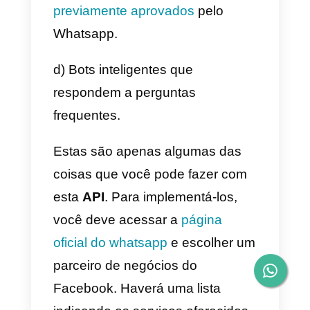
muito benéfico, mas mesmo
assim, a relevância de uma
comunicação eficiente e eficaz
não deve ser negligenciada.
Embora os modelos padrão já
tenham sido estabelecidos, é
importante
acompanhar
ativamente para refinar os
textos que aparecerão até que
sejam precisos
. Além disso, os
fornecedores também devem ser