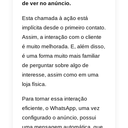
de atrair clientes em potencial do
que com um link; trata-se de
anúncios
do WhatsApp Click t
Chat
. Eles diferem dos links
porque, como o nome indica,
redirecionam o usuário por
meio de um anúncio
e não de
um simples link wa.me.
Essa distinção é importante
porque os anúncios podem estar