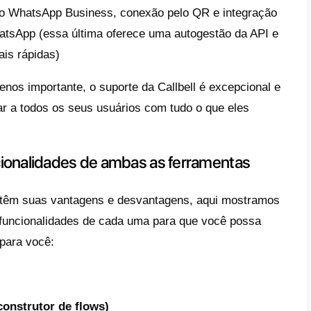
 é a Callbell?
ra parte, a
Callbell
é uma plataforma multidi
suário que permite gerenciar a comunicaçã
 Facebook Messenger, o WhatsApp, o Insta
 lugar.
erramenta aporta um grande valor agregado
últiplas funcionalidades adicionais, não f
 das comunicações, senão que tem optado 