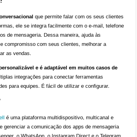
lataforma nos oferece um sistema complet
cações e vendas com os clientes, um “sale
, estatísticas sobre as mensagens, formulá
las integrações com ferramentas externas e
rramenta é simples de usar, é tão fácil com
te, isso pode ser um pouco desconfortável 
car com clientes, já que tem um modelo de 
tram são o WhatsApp e o Instagram, pelo 
unicação, porém, neste artigo vamos falar
Callbell e sua comparação de funcionalid