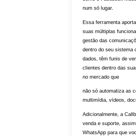
O qu
O Kom
desde d
e os p
empres
experi
O Komm
uso
. E
externa