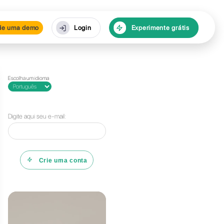
rsos
Agende uma demo
Escolha um id
 preços
Digite aqui 