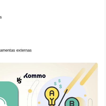
API cloud do WhatsApp (essa última oferec
e atualizações mais rápidas)
ente, mas não menos importante, o suporte 
arregam de ajudar a todos os seus usuários
am.
arando funcionalidades de ambas
as ferramentas têm suas vantagens e des
são general das funcionalidades de cada u
 qual é a melhor para você: