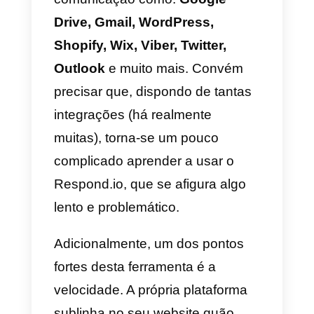
O que torna esta solução muito
atrativa é o facto de possuir um
sistema integrado de gestão de
reservas que te possibilita gerir
todas as compras ou solicitações
de clientes no teu website, o que
funciona perfeitamente para lojas
online, comércio eletrónico e loja
de retalho. Por fim, o Hiwabot
oferece também
chatbots
que
podem
automatizar
conversas e