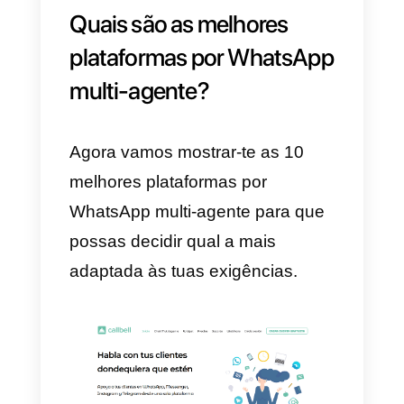
Lembra-te que este tipo de
funcionalidade só é útil caso
possuas um
grande número de
solicitações,
pelo que se torna
necessário garantir mais agentes
para servir os teus usuários.
3)
Por fim, deves escolher uma
plataforma que seja estável e qu
tenha um excelente
serviço ao
cliente
, de modo a resolver