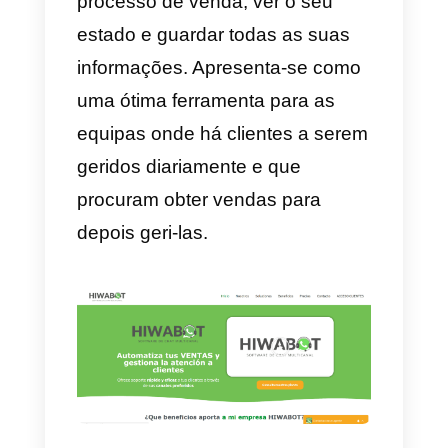
que podes integrar e que vão
tornar a tua vida muito mais fácil
por serem eficazes e úteis.
Podes também utilizar o Zendes
para suporte técnico, vendas e
equipas. No entanto, tens que
considerar sempre o preço
bastante elevado do serviço. É
por isso que só te aconselhamos
a escolher esta plataforma caso
tenhas real necessidade, uma