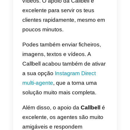
a) Callbell
A
Callbell
é uma da melhores
opções para começar a utilizar o
WhatsApp multi-agente, não só
por praticar um preço bastante
favorável, mas também porque a
plataforma é muito fácil de usar,