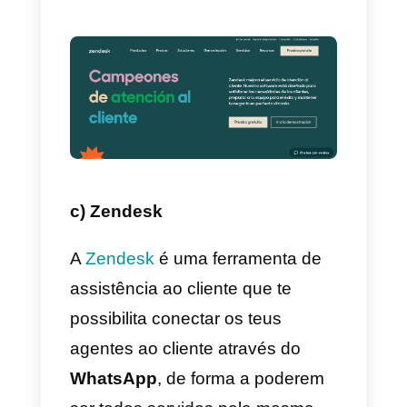
A
Hibot
é uma plataforma que se
concentra no WhatsApp,
Instagram e Messenger para
oferecer soluções para o serviço
ao cliente a partir de vários
canais, entre os quais o
multi-
agente por WhatsApp
, que é o
mais importante. Isto possibilita
conectar vários agentes a um
único número WhatsApp, sendo
então capaz de servir todos os