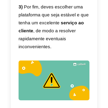
e nem todas as empresas pode
lidar com despesas tão
substanciais, portanto:
1)
Inicialmente deves procurar
uma
plataforma
adaptada às tua
possibilidades
2)
Tem depois em consideração
se a tua empresa ou atividade
está realmente pronta para utiliza
o
WhatsApp multi-agente
.