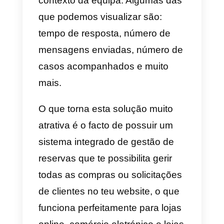
d) Leadsales
A
Leadsales
é uma plataforma
criada no México em 2020 que s
foca exclusivamente focada no
WhatsApp. Possui então um só
canal de comunicação e oferece
substancialmente o mesmo
serviço de outras empresas
semelhantes, ou seja, o
WhatsApp multi-agente para
equipas. Esta ferramenta