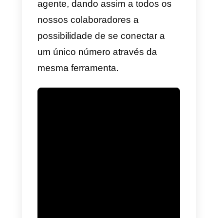
Agora, a pergunta mais
importante é: como podemos
obter o
WhatsApp multi-agente
numa altura em que a aplicação
não oferece esta funcionalidade?
A resposta é muito simples.
Precisamos de utilizar um serviç
externo que nos permita possuir
uma plataforma especializada
para gerir uma equipa multi-
agente, dando assim a todos os