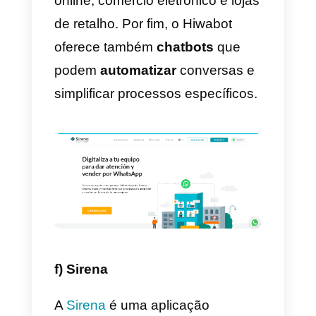
concentra-se em pequenas
empresas que possuem mais de
um agente cujo trabalho passa
por responder aos pedidos nas
aplicações de mensagens.
A Leadsales é uma das
ferramentas com o preço mais
baixo do mercado se o
comparamos com outras
soluções semelhantes; contudo,