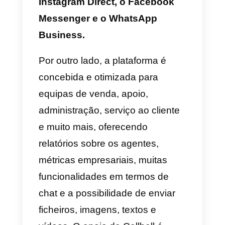
multi-agente?
Agora vamos mostrar-te as 10
melhores plataformas por
WhatsApp multi-agente para que
possas decidir qual a mais
adaptada às tuas exigências.