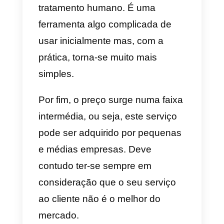
opções que tens para ativar o
WhatsApp multi-agente
para
computadores.
b) Hibot