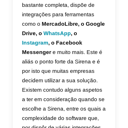
foca-se exclusivamente no
WhatsApp
. Por isso, se estás à
procura de uma ferramenta que
ofereça
Instagram, Twitter,
Telegram ou Facebook
como
canais, tem atenção e lembra-te
que a Leadsales não é feita para
ti. Para além destes serviços,
oferece também um
CRM para
WhatsApp
onde podes gerir os
teus clientes e seguir todo o