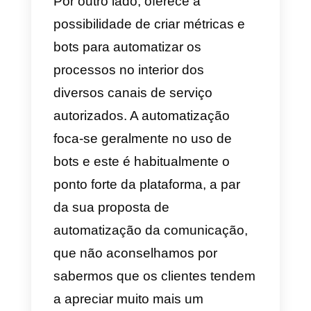
imagens, textos e vídeos. A
Callbell acabou também de ativar
a sua opção
Instagram Direct
multi-agente
, que a torna uma
solução muito mais completa.
Além disso, o apoio da
Callbell
é
excelente, os agentes são muito
amigáveis e respondem
rapidamente aos clientes,
também em poucos minutos. É
sem dúvida uma das melhores