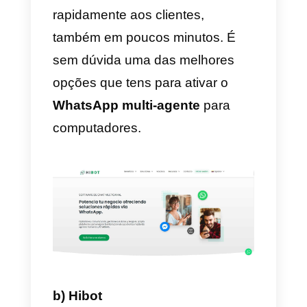
intuitiva e eficiente, possibilitando
nos ainda utilizar outros canais d
serviço como o
Telegram, o
Instagram Direct, o Facebook
Messenger e o WhatsApp
Business.
Por outro lado, a plataforma é
concebida e otimizada para
equipas de venda, apoio,
administração, serviço ao cliente
e muito mais, oferecendo