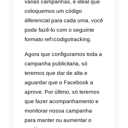
configurar anúncios é através
do seu ads manager na Meta
do Facebook, para isso vamos
ter que ir para nossa conta
business da Meta e seguir
esses passos:
1) A primeira coisa é eleger o
tipo de campanha que
queremos criar, nesse caso
vamos selecionar compromisso
como objetivo da campanha