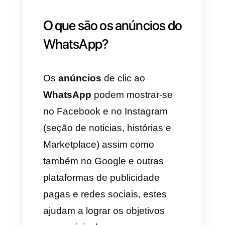
estratégias para lograr se
posicionar na mente dos seus
consumidores e no mercado.
É por isso que nós decidimos
criar uma
guia pratica para o
WhatsApp ads
, para que você
possa aprender a vender de
forma constante na app de
mensageria mais popular do
mundo.