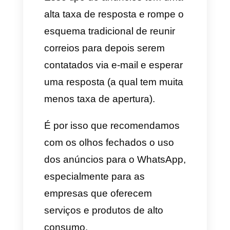
artificial, os chatbots ou com
automatizações como a
Callbell
.
Por que utilizar anúncios do
WhatsApp?
É imprescindível comentar que
o WhatsApp é a app de
mensageria mais popular do
mundo, isso significa que
milhares de empresas e