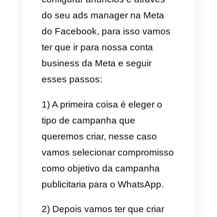
e as mesmas vão aparecer no
Instagram e no Facebook, além
disso, vão levar a você direto
ao WhatsApp.
Para fazer esses anúncios
você só deve:
1) Abrir o WhatsApp Business e
clicar em
publicidade /
anunciar
na aba configuração
do seu aplicativo WhatsApp