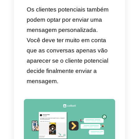
para atrair à audiência, pode
ser em qualquer plataforma o
rede social onde se possam
criar anúncios para publicidade,
nesse caso colocamos como
exemplo o Facebook, as
pessoas conseguem os
anúncios de você no feed do
seu Facebook, chama a
atenção deles, clicam em mais
informação ou contato e são
redirecionados à bandeja de