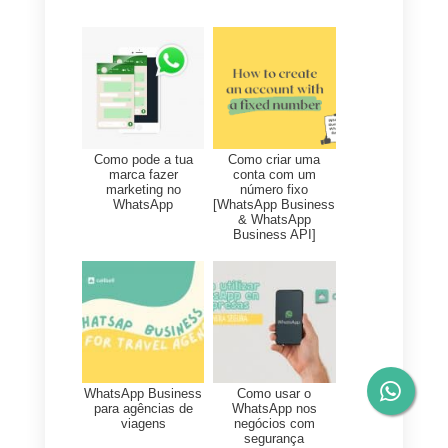
anúncios onde selecionaremos
o tipo de anúncio, nesse caso
pode ser foto ou vídeo e
procedemos a carregar as
imagens ou vídeo que
queremos que o anúncio
mostre.
7) Agora toca escrever os
textos, isso inclui o título, a
descrição e qualquer texto que
você considere necessário para