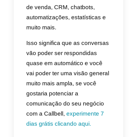
chats. Você deve ter em conta
que se pode eleger mais de um
canal.
5) Depois configuramos várias
“cositas” como o orçamento, a
audiência, as localizações e os
tempos de publicação do nosso
anúncio.
6) Seguidamente, vamos à
última seção do nosso editor de