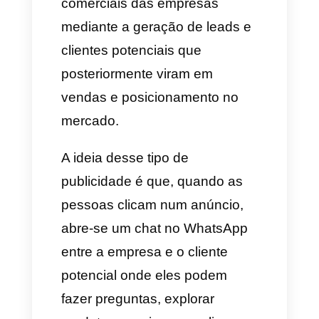
O que são os anúncios do
WhatsApp?
Os
anúncios
de clic ao
WhatsApp
podem mostrar-se
no Facebook e no Instagram
(seção de noticias, histórias e
Marketplace) assim como
também no Google e outras
plataformas de publicidade
pagas e redes sociais, estes