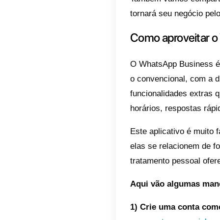
cliente
dentro d
como to
Para po
levar o
dados p
que che
anúncio
Neste g
adequad