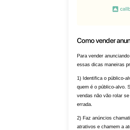
3) Use 
suas co
convers
4) Use 
atender 
sintam 
5) Crie
pode en
não dev