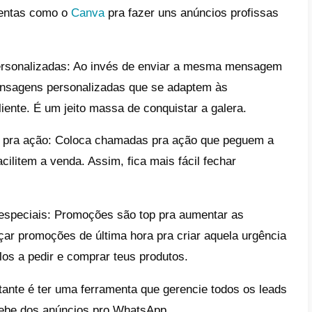
a
função catálogo
: O catálogo do WhatsAp
sante que permite que você mostre os produ
 uma alternativa muito interessante para is