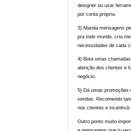
público.
6) Use 
interes
público,