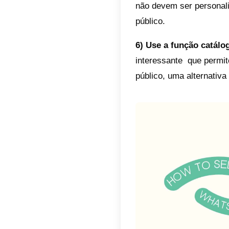
elas se
tratame
Aqui vã
1) Crie
uma
co
presenç
com seu
2) Pers
cliente