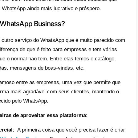
s e as empresas entendem muito bem esse c
o aplicativo ficou popular, mas não acontec
dos acreditamos.
der anunciar no WhatsApp é necessário t
s usuários à sua conta do WhatsApp e, em
ara o qual você possa enviar mensagens pub
garão e serão lidas quase imediatamente. O
s no WhatsApp é por meio de stories popul
uia, vamos explicar como anunciar no Wha
o de anúncio
você atingirá um público maio