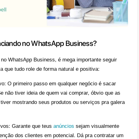
tags:
o WhatsApp Business permite que voc
nversas e acompanhar seus clientes. Use t
as com base no status do cliente.
as mensagens predefinidas:
As mensagens
seus clientes de forma rápida e eficiente, 
que você está atento a qualquer dúvida dele
 uma lista de transmissão
: Ao criar uma l
viar mensagens em massa rapidamente, lem
em ser personalizadas e você deve adapta