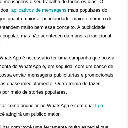
o aproveitar o WhatsApp Business?
o vender anunciando no WhatsApp
iness?
que es importante crear publicidad
a WhatsApp Business?
so a passo: Como criar publicidade
a o WhatsApp Business
cidade no
WhatsApp Business
marcou um ant
s hoje, especialmente para e-commerce e
este aplicativo de mensagens o seu trabalh
pp
se tornou um dos
aplicativos de mensa
, isso significa que quanto maior a popula