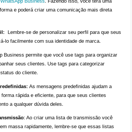
vamos compartilhar com você uma ferrame
 seu negócio pelo WhatsApp ainda mais lucr
aproveitar o WhatsApp Business
App Business é outro serviço do WhatsApp
ncional, com a diferença de que é feito par
alidades extras que o normal não tem. Entre
s, respostas rápidas, mensagens de boas-vi
licativo é muito famoso entre as empresas,