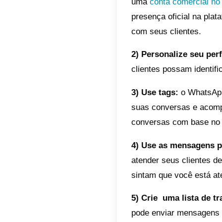
Também 
tornará
Como 
O Whats
o conve
funcion
horário
Este ap