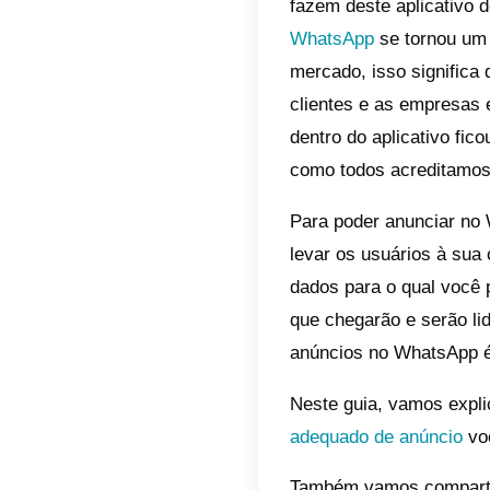
Com
Com
Bus
Por
par
Pas
par
A publi
empresa
fazem d
WhatsA
mercado