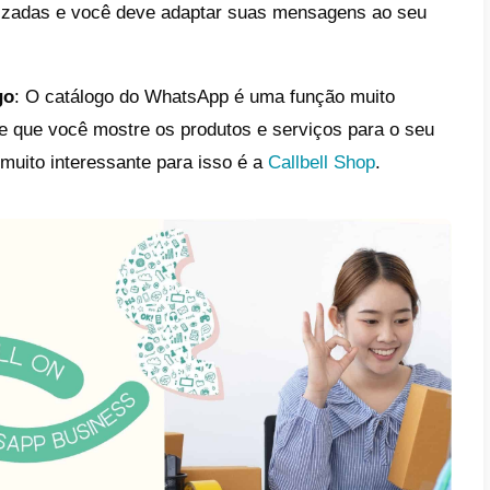
 relacionem de forma mais agradável com s
nto pessoal oferecido pelo WhatsApp.
o algumas maneiras de aproveitar essa p
 uma conta comercial:
A primeira coisa que
nta comercial no WhatsApp Business
. Faze
a oficial na plataforma e poderá criar uma 
s clientes.
onalize seu perfil:
Lembre-se de personaliz
s possam identificá-lo facilmente com sua i