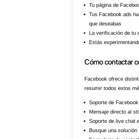
Facebo
cuenta 
aclarar
y de co
posible
¿Por 
Hay mu
con el
princi