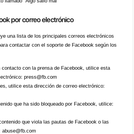
as:
ágina de Facebook ha sido deshabilitada sin
Facebook ads han sido rechazados o no se 
deseabas
erificación de tu empresa en Meta Busines
s experimentando problemas técnicos en la
contactar con el soporte de Fac
k ofrece distintas formas de ofrecer soport