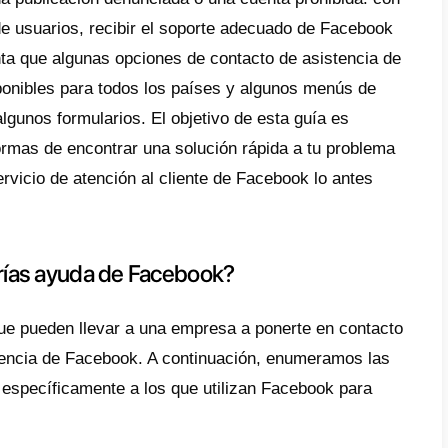
r qué necesitarías ayuda de Facebook?
o contactar con el soporte de Facebook
orte de Facebook por correo electrónico
saje directo (Messenger) a la página de Fa
orte de chat en vivo en el Centro de ayuda
ebook
ca una solución dentro del “Centro de ayu
mulario de contacto llamado “Algo salió mal
 usando Facebook para negocios y tienes 
a bloqueada, una publicación denunciada o
 3 mil millones de usuarios, recibir el sop
fácil. Ten en cuenta que algunas opciones d