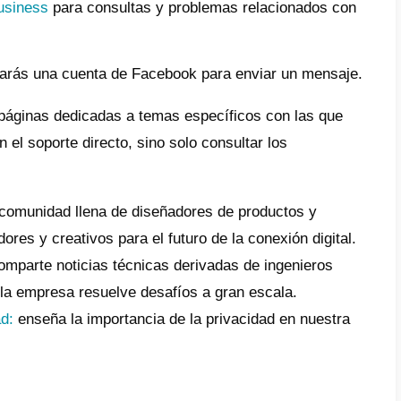
s:
seas ponerse en contacto con la prensa de 
ción de correo electrónico:
press@fb.com
cuestiones legales, utilice esta dirección d
rds@fb.com
seas apelar contenido que ha sido bloquead
als@fb.com
eseas denunciar contenido que viola las pau
s locales, utilice:
abuse@fb.com
iba a
datarequests@fb.com
para preguntar 