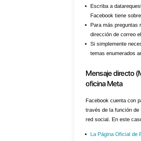
resumi
Sopo
Mens
Sopo
Busq
Formu
Sopor
A conti
que se