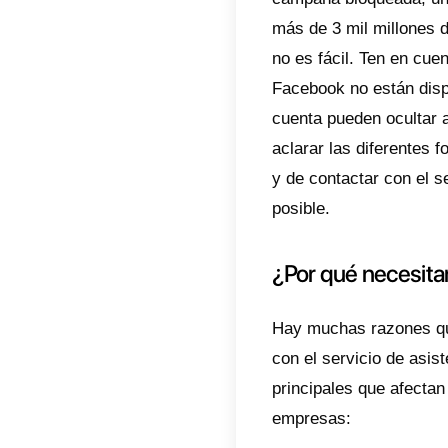
¿Po
Cóm
Sop
Men
Sop
Fac
Bus
For
¿Estás
campañ
más de
no es 