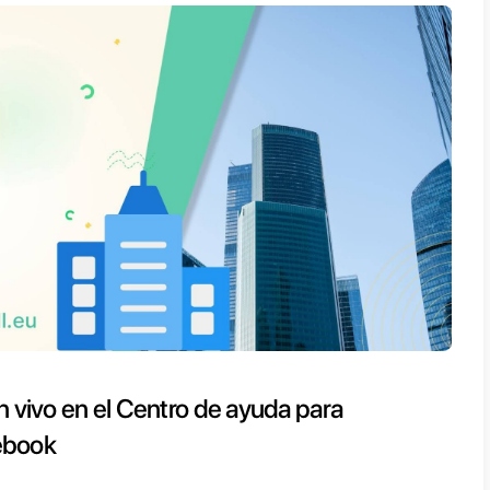
book tiene sobre usted y su propia empresa
más preguntas relacionadas con la propiedad
ción de correo electrónico:
ip@fb.com
mplemente necesitas asistencia general que
s enumerados anteriormente, utilice
suppor
je directo (Messenger) a la pági
na Meta
k cuenta con páginas oficiales. Por ello, s
 de la función de mensajes (Messenger) par