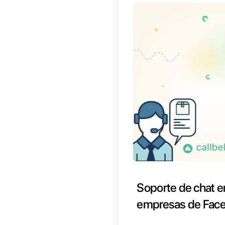
Face
Para 
direc
Si si
tema
Mensa
ofici
Faceboo
través