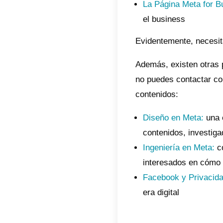
motivo
Si de
direc
Para 
reco
Si de
appe
Si d
regla
Escr