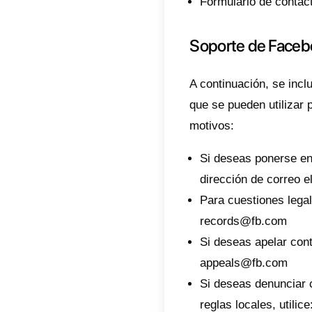
empres
Tu p
Tus 
que 
La v
Está
Cómo 
Faceboo